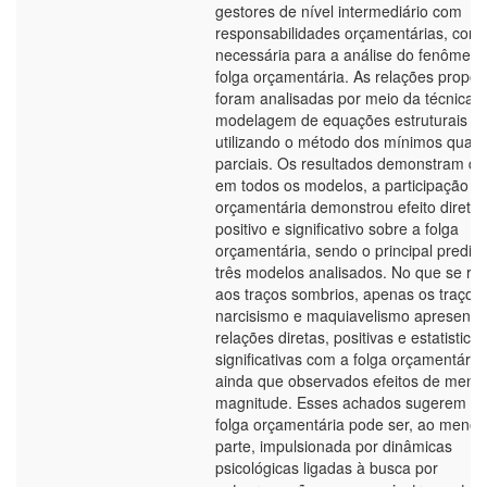
gestores de nível intermediário com
responsabilidades orçamentárias, cond
necessária para a análise do fenômen
folga orçamentária. As relações propos
foram analisadas por meio da técnica 
modelagem de equações estruturais
utilizando o método dos mínimos quad
parciais. Os resultados demonstram qu
em todos os modelos, a participação
orçamentária demonstrou efeito direto,
positivo e significativo sobre a folga
orçamentária, sendo o principal predito
três modelos analisados. No que se ref
aos traços sombrios, apenas os traços
narcisismo e maquiavelismo apresent
relações diretas, positivas e estatistic
significativas com a folga orçamentária,
ainda que observados efeitos de meno
magnitude. Esses achados sugerem qu
folga orçamentária pode ser, ao meno
parte, impulsionada por dinâmicas
psicológicas ligadas à busca por