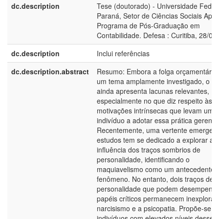
dc.description
Tese (doutorado) - Universidade Feder
Paraná, Setor de Ciências Sociais Apli
Programa de Pós-Graduação em
Contabilidade. Defesa : Curitiba, 28/08
dc.description
Inclui referências
dc.description.abstract
Resumo: Embora a folga orçamentária 
um tema amplamente investigado, o c
ainda apresenta lacunas relevantes,
especialmente no que diz respeito às
motivações intrínsecas que levam um
indivíduo a adotar essa prática gerencia
Recentemente, uma vertente emergent
estudos tem se dedicado a explorar a
influência dos traços sombrios de
personalidade, identificando o
maquiavelismo como um antecedente 
fenômeno. No entanto, dois traços de
personalidade que podem desempenh
papéis críticos permanecem inexplorad
narcisismo e a psicopatia. Propõe-se q
indivíduos com elevados níveis desses