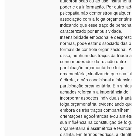
autopromoção ou ao uso instrumental 
poder e da informação. Por outro lado,
psicopatia não demonstrou qualquer
associação com a folga orçamentária,
indicando que esse traço de personali
caracterizado por impulsividade,
insensibilidade emocional e desprezo p
normas, pode estar dissociado das prát
formais de controle organizacional. Al
disso, nenhum dos traços da tríade at
como moderador da relação entre
participação orçamentária e folga
orçamentária, sinalizando que sua influ
é direta, e não condicional à intensida
participação orçamentária. Em síntese,
achados reforçam a importância de
incorporar aspectos individuais à análi
folga orçamentária, evidenciando que,
embora os três traços compartilhem
orientações egocêntricas e/ou antiética
sua influência na constituição de folga
orçamentária é assimétrica e teoricam
distinta. Em termos teóricos, a identifi