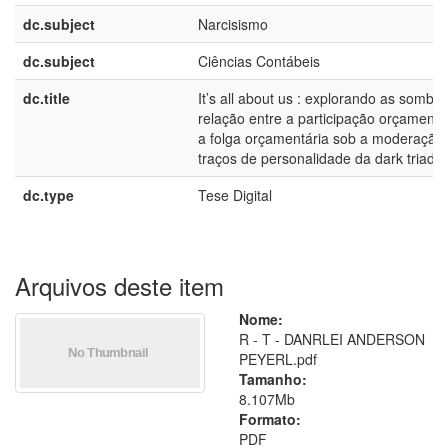
dc.subject
Narcisismo
dc.subject
Ciências Contábeis
dc.title
It’s all about us : explorando as sombr
relação entre a participação orçamentá
a folga orçamentária sob a moderação
traços de personalidade da dark triad
dc.type
Tese Digital
Arquivos deste item
Nome:
R - T - DANRLEI ANDERSON
PEYERL.pdf
Tamanho:
8.107Mb
Formato:
PDF