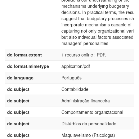
mechanisms underlying budgetary
decisions. In practical terms, the results
suggest that budgetary processes shou
incorporate mechanisms capable of
capturing not only organizational variab
but also individual factors associated wi
managers’ personalities
dc.format.extent
1 recurso online : PDF.
dc.format.mimetype
application/pdf
dc.language
Português
dc.subject
Contabilidade
dc.subject
Administração financeira
dc.subject
Comportamento organizacional
dc.subject
Distúrbios da personalidade
dc.subject
Maquiavelismo (Psicologia)