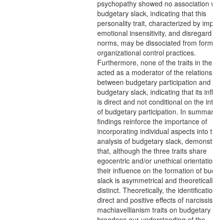
psychopathy showed no association wi
budgetary slack, indicating that this
personality trait, characterized by impuls
emotional insensitivity, and disregard fo
norms, may be dissociated from formal
organizational control practices.
Furthermore, none of the traits in the tr
acted as a moderator of the relationshi
between budgetary participation and
budgetary slack, indicating that its infl
is direct and not conditional on the inten
of budgetary participation. In summary,
findings reinforce the importance of
incorporating individual aspects into the
analysis of budgetary slack, demonstra
that, although the three traits share
egocentric and/or unethical orientations
their influence on the formation of budg
slack is asymmetrical and theoretically
distinct. Theoretically, the identification 
direct and positive effects of narcissis
machiavellianism traits on budgetary sl
broadens our understanding of the