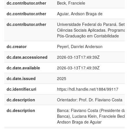
dc.contributor.other
Beck, Franciele
dc.contributor.other
Aguiar, Andson Braga de
dc.contributor.other
Universidade Federal do Paraná. Setor
Ciências Sociais Aplicadas. Programa 
Pós-Graduação em Contabilidade
dc.creator
Peyerl, Danrlei Anderson
dc.date.accessioned
2026-03-13T17:49:39Z
dc.date.available
2026-03-13T17:49:39Z
dc.date.issued
2025
dc.identifier.uri
https://hdl.handle.net/1884/99117
dc.description
Orientador: Prof. Dr. Flaviano Costa
dc.description
Banca: Flaviano Costa (Presidente da
Banca), Luciana Klein, Franciele Beck 
Andson Braga de Aguiar