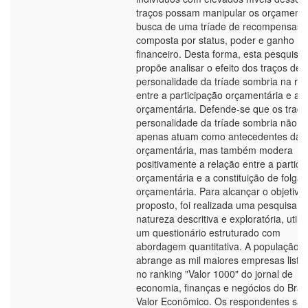
traços possam manipular os orçament
busca de uma tríade de recompensas,
composta por status, poder e ganho
financeiro. Desta forma, esta pesquisa
propõe analisar o efeito dos traços de
personalidade da tríade sombria na re
entre a participação orçamentária e a f
orçamentária. Defende-se que os traço
personalidade da tríade sombria não
apenas atuam como antecedentes da f
orçamentária, mas também modera
positivamente a relação entre a partici
orçamentária e a constituição de folga
orçamentária. Para alcançar o objetivo
proposto, foi realizada uma pesquisa d
natureza descritiva e exploratória, utili
um questionário estruturado com
abordagem quantitativa. A população-a
abrange as mil maiores empresas lista
no ranking "Valor 1000" do jornal de
economia, finanças e negócios do Brasi
Valor Econômico. Os respondentes são