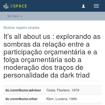
Toggl
navig
Ver item
Mostrar registro simples
It’s all about us : explorando as
sombras da relação entre a
participação orçamentária e a
folga orçamentária sob a
moderação dos traços de
personalidade da dark triad
dc.contributor.advisor
Costa, Flaviano, 1979-
dc.contributor.other
Klein, Luciana, 1989-