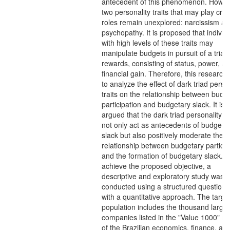
antecedent of this phenomenon. Howev
two personality traits that may play criti
roles remain unexplored: narcissism a
psychopathy. It is proposed that individ
with high levels of these traits may
manipulate budgets in pursuit of a triad
rewards, consisting of status, power, a
financial gain. Therefore, this research
to analyze the effect of dark triad perso
traits on the relationship between budg
participation and budgetary slack. It is
argued that the dark triad personality tr
not only act as antecedents of budgeta
slack but also positively moderate the
relationship between budgetary particip
and the formation of budgetary slack. T
achieve the proposed objective, a
descriptive and exploratory study was
conducted using a structured questionn
with a quantitative approach. The targe
population includes the thousand larges
companies listed in the "Value 1000" ra
of the Brazilian economics, finance, an