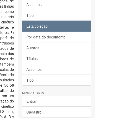
ações de
Assuntos
s linhas
os, como
Tipo
m matéria
cinético
Esta coleção
eiras e
feros 3)
Por data do documento
perfil de
intrusões
Autores
dados de
acto das
Títulos
lores de
, também
culas de
Assuntos
tância de
sultados
Tipo
re 50-56
álise do
MINHA CONTA
na em um
tação do
Entrar
cinético
 Shale),
Cadastro
s A, B e