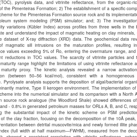
TOC), pyrolysis data, and vitrinite reflectance, from the organic-ri
f the Pimenteiras Formation; 2) The establishment of a specific comp
scheme for the Pimenteiras Formation source rock and its implementati
oleum system modeling (PSM) simulator; and; 3) The investigation o
inity variations (Kübler Index) across profiles from three wells in the 
ate and understand the impact of magmatic heating on clay minerals,
e dataset of X-ray diffraction (XRD) data. The geochemical data rev
f magmatic sill intrusions on the maturation profiles, resulting in 
ance values exceeding 5% of Ro, entering the overmature range, and
ant reductions in TOC values. The scarcity of vitrinite particles and
maturity range highlight the limitations of using vitrinite reflectance 
 maturity proxy. The kinetic analysis revealed a narrow activatio
ution (between 50–56 kcal/mol), consistent with a homogeneous
e. Pyrolysate analysis supports the deposition of algal/bacterial organ
minantly marine, Type II kerogen environment. The implementation of
scheme into the numerical simulator and its comparison with a North
n source rock analogue (the Woodford Shale) showed differences of
and - 0.8% in generated petroleum masses for ORLs A, B, and C, resp
ing the substantial impact of the kinetic scheme on PSM predicti
 of the clay fraction, focusing on the decomposition of the 10Å peak
erentiation between detrital muscovite/mica and newly formed illite ph
Index (full width at half maximum—FWHM), measured from the de
eak, showed a consistent correlation with vitrinite reflectance, enha