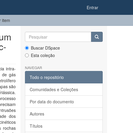
Entrar
r item
eum
c-
Buscar DSpace
Esta coleção
NAVEGAR
a intra-
s de gás
Todo o repositório
rolífero
apas são
Comunidades e Coleções
iássica.
processo
Por data do documento
precisam
ntrusões
Autores
dade dos
inéticos
Títulos
s rochas