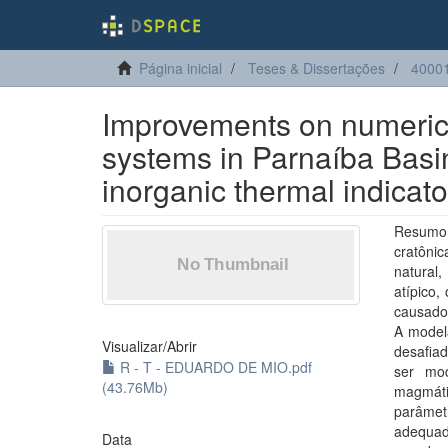
Página inicial
Teses & Dissertações
4000
Improvements on numerica
systems in Parnaíba Basin,
inorganic thermal indicato
Resumo:
cratôni
natural
atípico
causados
A model
Visualizar/
Abrir
desafia
R - T - EDUARDO DE MIO.pdf
ser mod
(43.76Mb)
magmáti
parâmet
adequad
Data