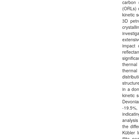
carbon (
(ORLs) o
kinetic 
3D petr
crystall
investig
extensiv
impact o
reflect
signific
thermal 
thermal
distrib
structur
in a do
kinetic 
Devonia
-19.5%, 
indicat
analysis
the diff
Kübler 
illite p