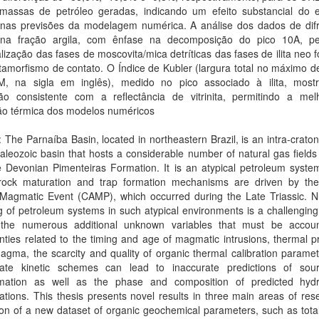
massas de petróleo geradas, indicando um efeito substancial do
o nas previsões da modelagem numérica. A análise dos dados de dif
 na fração argila, com ênfase na decomposição do pico 10A, pe
alização das fases de moscovita/mica detríticas das fases de ilita neo
amorfismo de contato. O Índice de Kubler (largura total no máximo d
 na sigla em inglês), medido no pico associado à ilita, mos
ção consistente com a reflectância de vitrinita, permitindo a mel
ção térmica dos modelos numéricos
: The Parnaíba Basin, located in northeastern Brazil, is an intra-cratoni
leozoic basin that hosts a considerable number of natural gas field
e Devonian Pimenteiras Formation. It is an atypical petroleum syste
rock maturation and trap formation mechanisms are driven by the
c Magmatic Event (CAMP), which occurred during the Late Triassic. N
 of petroleum systems in such atypical environments is a challengin
the numerous additional unknown variables that must be accoun
nties related to the timing and age of magmatic intrusions, thermal p
agma, the scarcity and quality of organic thermal calibration parame
iate kinetic schemes can lead to inaccurate predictions of sou
rmation as well as the phase and composition of predicted hyd
tions. This thesis presents novel results in three main areas of res
ion of a new dataset of organic geochemical parameters, such as tota