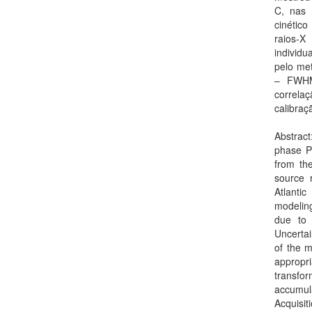
C, nas 
cinétic
raios-X
individu
pelo met
– FWHM,
correla
calibra
Abstract
phase Pa
from th
source 
Atlanti
modeling
due to 
Uncertai
of the m
appropr
transfo
accumula
Acquisit