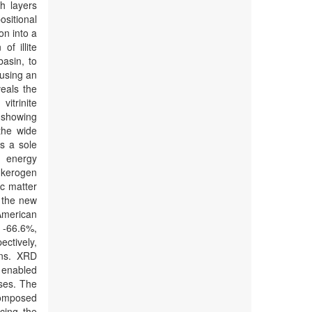
ch layers
ositional
on into a
f illite
basin, to
 using an
eals the
vitrinite
 showing
 the wide
as a sole
n energy
 kerogen
ic matter
 the new
 American
 -66.6%,
ectively,
ons. XRD
, enabled
ases. The
composed
ncing the