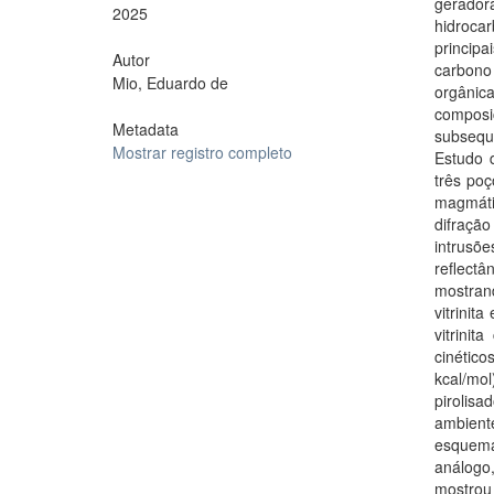
gerador
2025
hidrocar
princip
Autor
carbono 
Mio, Eduardo de
orgânic
compos
Metadata
subsequ
Mostrar registro completo
Estudo d
três poç
magmáti
difraçã
intrusõe
reflect
mostran
vitrinit
vitrini
cinétic
kcal/mo
pirolis
ambient
esquema
análogo
mostrou 