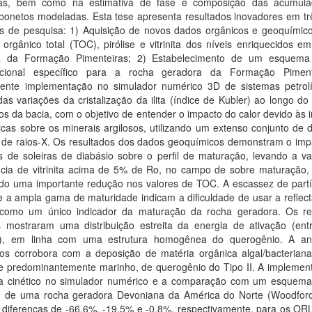
as, bem como na estimativa de fase e composição das acumul
bonetos modeladas. Esta tese apresenta resultados inovadores em trê
ais de pesquisa: 1) Aquisição de novos dados orgânicos e geoquímic
orgânico total (TOC), pirólise e vitrinita dos níveis enriquecidos e
a da Formação Pimenteiras; 2) Estabelecimento de um esquema 
icional específico para a rocha geradora da Formação Piment
ente implementação no simulador numérico 3D de sistemas petrolí
as variações da cristalização da ilita (índice de Kubler) ao longo do 
os da bacia, com o objetivo de entender o impacto do calor devido às 
cas sobre os minerais argilosos, utilizando um extenso conjunto de 
o de raios-X. Os resultados dos dados geoquímicos demonstram o imp
s de soleiras de diabásio sobre o perfil de maturação, levando a va
ância de vitrinita acima de 5% de Ro, no campo de sobre maturação
do uma importante redução nos valores de TOC. A escassez de partí
a e a ampla gama de maturidade indicam a dificuldade de usar a reflec
ta como um único indicador da maturação da rocha geradora. Os re
os mostraram uma distribuição estreita da energia de ativação (ent
l), em linha com uma estrutura homogênea do querogênio. A an
ados corrobora com a deposição de matéria orgânica algal/bacteria
e predominantemente marinho, de querogênio do Tipo II. A implemen
 cinético no simulador numérico e a comparação com um esquema 
, de uma rocha geradora Devoniana da América do Norte (Woodford
diferenças de -66,6%, -19,5% e -0,8%, respectivamente, para os ORL’