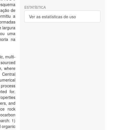
 esquema
ESTATÍSTICA
ração de
rmitiu a
Ver as estatísticas de uso
 formadas
e largura
trou uma
horia na
c, multi-
s sourced
m, where
 Central
umerical
g process
ted for.
roperties
ters, and
rce rock
rocarbon
earch: 1)
l organic