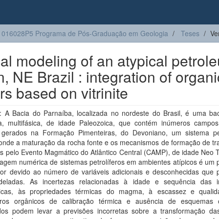
1016028P5 Programa de Pós-Graduação em Geologia
Teses
Ve
l modeling of an atypical petrol
 NE Brazil : integration of organi
rs based on vitrinite
 A Bacia do Parnaíba, localizada no nordeste do Brasil, é uma baci
ca, multifásica, de idade Paleozoica, que contém inúmeros campo
, gerados na Formação Pimenteiras, do Devoniano, um sistema pet
, onde a maturação da rocha fonte e os mecanismos de formação de tr
 pelo Evento Magmático do Atlântico Central (CAMP), de idade Neo Tr
agem numérica de sistemas petrolíferos em ambientes atípicos é um 
dor devido ao número de variáveis adicionais e desconhecidas que 
eladas. As incertezas relacionadas à idade e sequência das i
cas, às propriedades térmicas do magma, à escassez e quali
ros orgânicos de calibração térmica e ausência de esquemas c
os podem levar a previsões incorretas sobre a transformação da