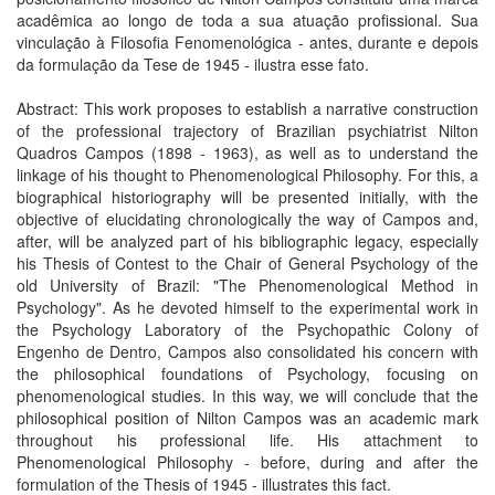
acadêmica ao longo de toda a sua atuação profissional. Sua
vinculação à Filosofia Fenomenológica - antes, durante e depois
da formulação da Tese de 1945 - ilustra esse fato.
Abstract: This work proposes to establish a narrative construction
of the professional trajectory of Brazilian psychiatrist Nilton
Quadros Campos (1898 - 1963), as well as to understand the
linkage of his thought to Phenomenological Philosophy. For this, a
biographical historiography will be presented initially, with the
objective of elucidating chronologically the way of Campos and,
after, will be analyzed part of his bibliographic legacy, especially
his Thesis of Contest to the Chair of General Psychology of the
old University of Brazil: "The Phenomenological Method in
Psychology". As he devoted himself to the experimental work in
the Psychology Laboratory of the Psychopathic Colony of
Engenho de Dentro, Campos also consolidated his concern with
the philosophical foundations of Psychology, focusing on
phenomenological studies. In this way, we will conclude that the
philosophical position of Nilton Campos was an academic mark
throughout his professional life. His attachment to
Phenomenological Philosophy - before, during and after the
formulation of the Thesis of 1945 - illustrates this fact.