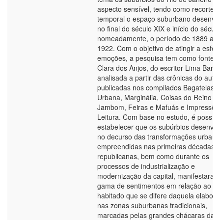
aspecto sensível, tendo como recorte
temporal o espaço suburbano desenvol
no final do século XIX e início do sécul
nomeadamente, o período de 1889 até
1922. Com o objetivo de atingir a esfer
emoções, a pesquisa tem como fonte a
Clara dos Anjos, do escritor Lima Barre
analisada a partir das crônicas do auto
publicadas nos compilados Bagatelas, 
Urbana, Marginália, Coisas do Reino d
Jambom, Feiras e Mafuás e Impressõe
Leitura. Com base no estudo, é possíve
estabelecer que os subúrbios desenvol
no decurso das transformações urban
empreendidas nas primeiras décadas
republicanas, bem como durante os
processos de industrialização e
modernização da capital, manifestara
gama de sentimentos em relação ao e
habitado que se difere daquela elabor
nas zonas suburbanas tradicionais,
marcadas pelas grandes chácaras das