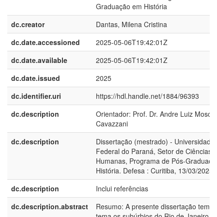
Graduação em História
dc.creator
Dantas, Milena Cristina
dc.date.accessioned
2025-05-06T19:42:01Z
dc.date.available
2025-05-06T19:42:01Z
dc.date.issued
2025
dc.identifier.uri
https://hdl.handle.net/1884/96393
dc.description
Orientador: Prof. Dr. Andre Luiz Moscal
Cavazzani
dc.description
Dissertação (mestrado) - Universidade
Federal do Paraná, Setor de Ciências
Humanas, Programa de Pós-Graduaçã
História. Defesa : Curitiba, 13/03/2025
dc.description
Inclui referências
dc.description.abstract
Resumo: A presente dissertação tem 
tema os subúrbios do Rio de Janeiro 