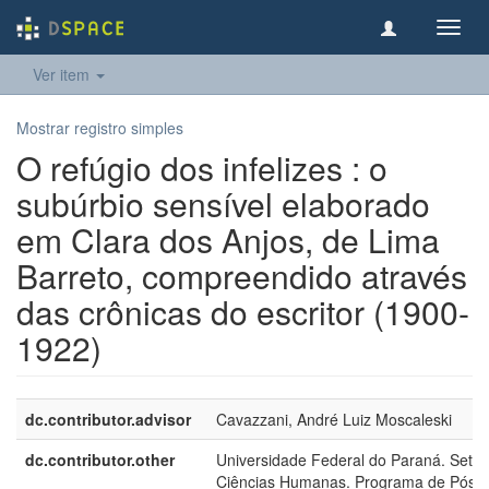
Toggl
navig
Ver item
Mostrar registro simples
O refúgio dos infelizes : o
subúrbio sensível elaborado
em Clara dos Anjos, de Lima
Barreto, compreendido através
das crônicas do escritor (1900-
1922)
dc.contributor.advisor
Cavazzani, André Luiz Moscaleski
dc.contributor.other
Universidade Federal do Paraná. Setor
Ciências Humanas. Programa de Pós-