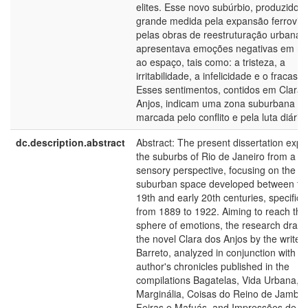
elites. Esse novo subúrbio, produzido 
grande medida pela expansão ferroviár
pelas obras de reestruturação urbana,
apresentava emoções negativas em re
ao espaço, tais como: a tristeza, a
irritabilidade, a infelicidade e o fracasso
Esses sentimentos, contidos em Clara 
Anjos, indicam uma zona suburbana
marcada pelo conflito e pela luta diária
dc.description.abstract
Abstract: The present dissertation expl
the suburbs of Rio de Janeiro from a
sensory perspective, focusing on the
suburban space developed between the
19th and early 20th centuries, specifical
from 1889 to 1922. Aiming to reach the
sphere of emotions, the research draw
the novel Clara dos Anjos by the writer
Barreto, analyzed in conjunction with th
author's chronicles published in the
compilations Bagatelas, Vida Urbana,
Marginália, Coisas do Reino de Jambo
Feiras e Mafuás, and Impressões de