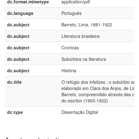
dc.format.mimetype
application/pdf
dc.language
Português
dc.subject
Barreto, Lima, 1881-1922
dc.subject
Literatura brasileira
dc.subject
Cronicas
dc.subject
Subúrbios na literatura
dc.subject
História
dc.title
O refúgio dos infelizes : o subúrbio sen
elaborado em Clara dos Anjos, de Lim
Barreto, compreendido através das crô
do escritor (1900-1922)
dc.type
Dissertação Digital