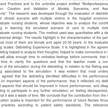
 and Practices and to the umbrella project entitled "Multiprofessional
tion: Creation and Validation of Models, Scenarios, and Ass
nts". The research was developed through the evaluation of debriefi
ed clinical scenario with multiple victims in the hospital environm
aduate nursing students, whose objective was to analyze the contrib
ing in learning the simulated scenario of care to multiple vict
duate nursing students. The method used was quantitative with a des
sversal design. The results highlight in the characterization of the part
that most of them are female and aged 20-30 years. In the evaluatio
ng scales: Debriefing Experience Scale: it is highlighted in the agree
iefing helped to analyze their thoughts; helped to make connections in 
will allow enough time to verbalize feelings before comments; that 
time to clarify the questions and that the teacher made a cons
on of the simulation during the debriefing. In relation to the Rating sca
ing associated to the simulation: it was evident that most under
 agreed that the debriefing identified difficulties in the performance
on important aspects of the performance; that it reflected my skills
ed aspects that should be improved in future performances, and disa
ing to participate in any further simulation; on feeling disrespecte
that it was a waste of time. We conclude that the contribution from the r
uation scales is important for the performance of future Nurses thr
 practices according to patient safety standards. The relevanc