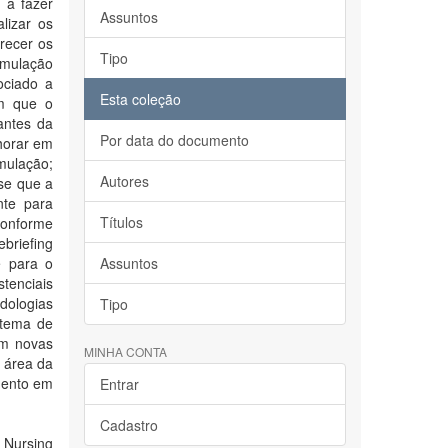
 a fazer
Assuntos
lizar os
recer os
Tipo
imulação
ociado a
Esta coleção
am que o
tantes da
Por data do documento
lhorar em
mulação;
Autores
se que a
nte para
Títulos
conforme
briefing
e para o
Assuntos
tenciais
dologias
Tipo
 tema de
em novas
MINHA CONTA
a área da
mento em
Entrar
Cadastro
d Nursing