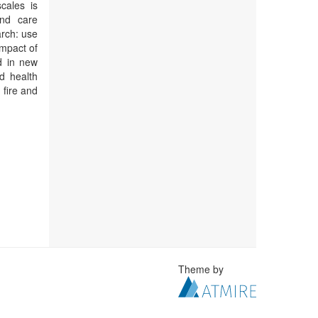
scales is
and care
arch: use
impact of
ed in new
d health
 fire and
Theme by