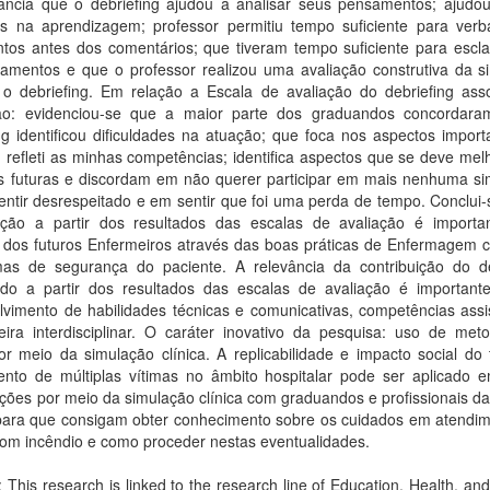
ância que o debriefing ajudou a analisar seus pensamentos; ajudou
s na aprendizagem; professor permitiu tempo suficiente para verba
ntos antes dos comentários; que tiveram tempo suficiente para escla
namentos e que o professor realizou uma avaliação construtiva da s
 o debriefing. Em relação a Escala de avaliação do debriefing ass
ão: evidenciou-se que a maior parte dos graduandos concordar
ng identificou dificuldades na atuação; que foca nos aspectos impor
 refleti as minhas competências; identifica aspectos que se deve me
s futuras e discordam em não querer participar em mais nenhuma si
ntir desrespeitado e em sentir que foi uma perda de tempo. Conclui-
uição a partir dos resultados das escalas de avaliação é importa
 dos futuros Enfermeiros através das boas práticas de Enfermagem 
as de segurança do paciente. A relevância da contribuição do de
ado a partir dos resultados das escalas de avaliação é important
vimento de habilidades técnicas e comunicativas, competências assis
ira interdisciplinar. O caráter inovativo da pesquisa: uso de meto
or meio da simulação clínica. A replicabilidade e impacto social do
ento de múltiplas vítimas no âmbito hospitalar pode ser aplicado 
ções por meio da simulação clínica com graduandos e profissionais d
para que consigam obter conhecimento sobre os cuidados em atendi
om incêndio e como proceder nestas eventualidades.
: This research is linked to the research line of Education, Health, an