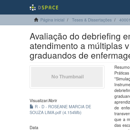
Página inicial
Teses & Dissertações
4000
Avaliação do debriefing e
atendimento a múltiplas v
graduandos de enferma
Resumo:
Prática
"Simula
Instrum
debriefi
graduand
Visualizar/
Abrir
aprendi
R - D - ROSEANE MARCIA DE
de enfe
SOUZA LIMA.pdf (4.154Mb)
transver
que a m
das esca
Data