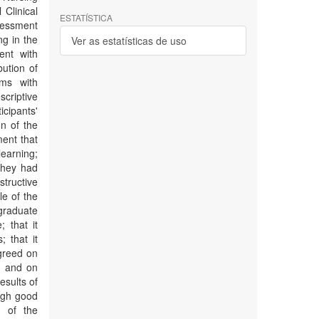
 Clinical
ESTATÍSTICA
essment
ng in the
Ver as estatísticas de uso
ent with
ution of
ims with
criptive
icipants'
n of the
ment that
learning;
they had
tructive
le of the
graduate
; that it
; that it
greed on
d, and on
esults of
ough good
e of the