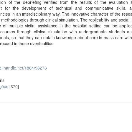
tion of the debriefing verified from the results of the evaluation 
nt for the development of technical and communicative skills, 
cies in an interdisciplinary way. The innovative character of the rese
e methodologies through clinical simulation. The replicability and social 
c of multiple victim assistance in the hospital setting can be appli
 courses through clinical simulation with undergraduate students an
onals, so that they can obtain knowledge about care in mass care with
roceed in these eventualities.
hdl.handle.net/1884/96276
ons
ações
[370]