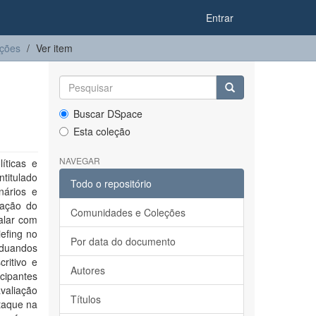
Entrar
ações
Ver item
Buscar DSpace
Esta coleção
NAVEGAR
íticas e
titulado
Todo o repositório
nários e
iação do
Comunidades e Coleções
talar com
iefing no
Por data do documento
aduandos
ritivo e
Autores
icipantes
valiação
Títulos
staque na