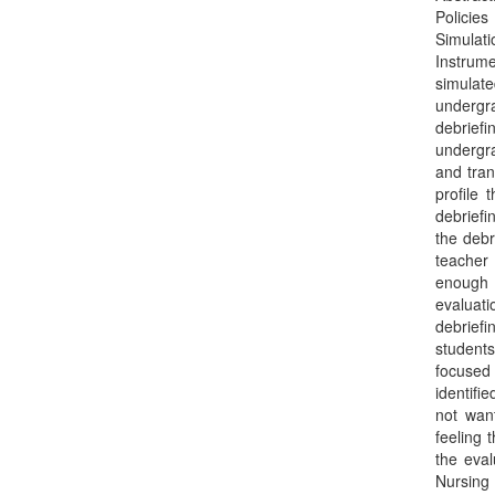
Policies
Simula
Instrume
simulat
undergr
debrief
undergra
and tran
profile 
debriefi
the debr
teacher 
enough 
evaluati
debrief
students
focused 
identifi
not want
feeling 
the eval
Nursing