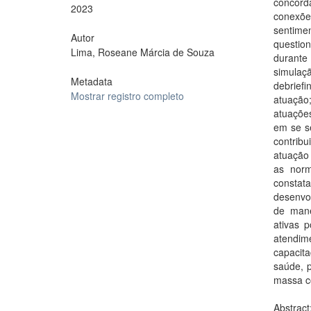
concord
2023
conexõe
sentime
Autor
questio
Lima, Roseane Márcia de Souza
durante
simulaç
Metadata
debriefi
Mostrar registro completo
atuação;
atuaçõe
em se se
contrib
atuação
as norm
constat
desenvol
de mane
ativas p
atendim
capacita
saúde, 
massa c
Abstract