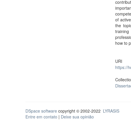
contribu
importa
competen
of activ
the topi
training
professi
how to p
URI
https://
Collecti
Dissert
DSpace software
copyright © 2002-2022
LYRASIS
Entre em contato
|
Deixe sua opinião