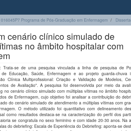
1016045P7 Programa de Pós-Graduação em Enfermagem
Dissert
m cenário clínico simulado de
ítimas no âmbito hospitalar com
gem
 Trata-se de uma pesquisa vinculada a linha de pesquisa de Pol
s de Educação, Saúde, Enfermagem e ao projeto guarda-chuva in
ção Clínica Multiprofissional: Criação e Validação de Modelos, Ce
entos de Avaliação". A pesquisa foi desenvolvida por meio da aval
ng no cenário clínico simulado com múltiplas vítimas no âmbito hospi
os de Enfermagem, cujo objetivo foi analisar a contribuição do debr
zado do cenário simulado de atendimento a múltiplas vítimas com gr
rmagem. O método utilizado foi quantitativo com delineamento desc
sal como resultados destaca-se na caracterização do perfil dos part
aioria se congratula no sexo feminino e com idade 20-30 anos. Na a
las do debriefing: Escala de Experiência do Debriefing: aponta-se de