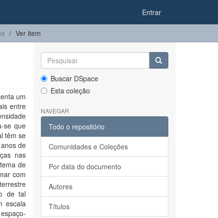
Entrar
es
Ver item
Buscar DSpace
Esta coleção
senta um
ais entre
NAVEGAR
ensidade
a-se que
Todo o repositório
al têm se
 anos de
Comunidades e Coleções
ças nas
stema de
Por data do documento
rmar com
errestre
Autores
o de tal
m escala
Títulos
o espaço-