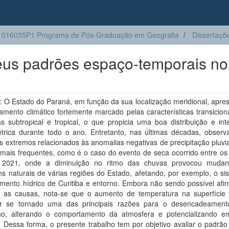
1016035P1 Programa de Pós-Graduação em Geografia
Dissertaçõ
eus padrões espaço-temporais no
 O Estado do Paraná, em função da sua localização meridional, apre
mento climático fortemente marcado pelas características transicion
s subtropical e tropical, o que propicia uma boa distribuição e int
étrica durante todo o ano. Entretanto, nas últimas décadas, observ
s extremos relacionados às anomalias negativas de precipitação pluvi
 mais frequentes, como é o caso do evento de seca ocorrido entre os
 2021, onde a diminuição no ritmo das chuvas provocou mudan
s naturais de várias regiões do Estado, afetando, por exemplo, o si
imento hídrico de Curitiba e entorno. Embora não sendo possível afi
o as causas, nota-se que o aumento de temperatura na superfície t
r se tornado uma das principais razões para o desencadeament
o, alterando o comportamento da atmosfera e potencializando e
. Dessa forma, o presente trabalho tem por objetivo avaliar o padrã