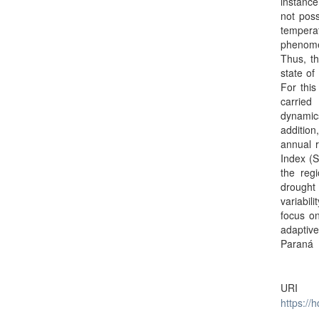
instance
not poss
tempera
phenome
Thus, th
state o
For this
carried
dynamics
addition
annual r
Index (S
the reg
drought 
variabil
focus on
adaptive
Paraná
URI
https://