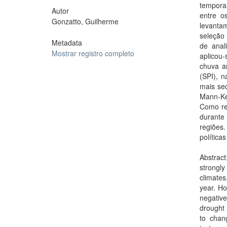
temporal
Autor
entre o
Gonzatto, Guilherme
levanta
seleção 
Metadata
de anal
Mostrar registro completo
aplicou-
chuva a
(SPI), n
mais se
Mann-Ke
Como res
durante
regiões
política
Abstract
strongly
climates
year. Ho
negativ
drought 
to chang