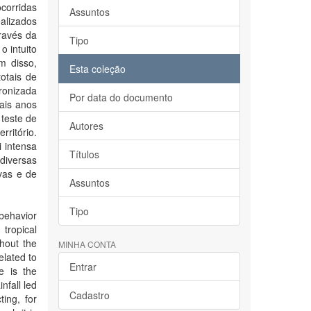
ocorridas
Assuntos
alizados
ravés da
Tipo
o intuito
m disso,
Esta coleção
totais de
ronizada
Por data do documento
pais anos
teste de
Autores
ritório.
i intensa
Títulos
diversas
vas e de
Assuntos
Tipo
 behavior
 tropical
ghout the
MINHA CONTA
elated to
Entrar
e is the
nfall led
Cadastro
ting, for