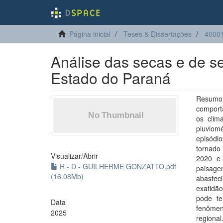
Página inicial
Teses & Dissertações
4000
Análise das secas e de s
Estado do Paraná
Resumo:
comporta
os clima
pluviom
episódio
tornado
Visualizar/
Abrir
2020 e
R - D - GUILHERME GONZATTO.pdf
paisagen
(16.08Mb)
abastec
exatidã
pode te
Data
fenômen
2025
regional