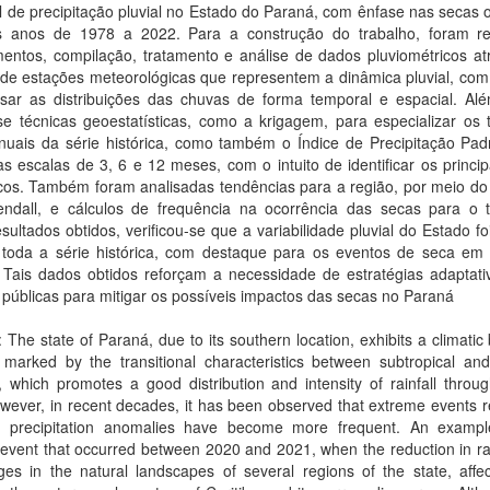
 de precipitação pluvial no Estado do Paraná, com ênfase nas secas 
s anos de 1978 a 2022. Para a construção do trabalho, foram re
mentos, compilação, tratamento e análise de dados pluviométricos at
de estações meteorológicas que representem a dinâmica pluvial, com 
isar as distribuições das chuvas de forma temporal e espacial. Alé
se técnicas geoestatísticas, como a krigagem, para especializar os 
nuais da série histórica, como também o Índice de Precipitação Pad
as escalas de 3, 6 e 12 meses, com o intuito de identificar os princi
cos. Também foram analisadas tendências para a região, por meio do 
ndall, e cálculos de frequência na ocorrência das secas para o ter
ultados obtidos, verificou-se que a variabilidade pluvial do Estado fo
 toda a série histórica, com destaque para os eventos de seca em 
. Tais dados obtidos reforçam a necessidade de estratégias adaptati
s públicas para mitigar os possíveis impactos das secas no Paraná
: The state of Paraná, due to its southern location, exhibits a climatic
 marked by the transitional characteristics between subtropical and
, which promotes a good distribution and intensity of rainfall throu
wever, in recent decades, it has been observed that extreme events r
e precipitation anomalies have become more frequent. An exampl
event that occurred between 2020 and 2021, when the reduction in rai
es in the natural landscapes of several regions of the state, affec