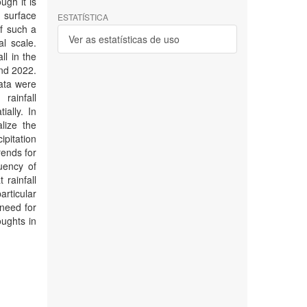
ugh it is
n surface
ESTATÍSTICA
f such a
Ver as estatísticas de uso
l scale.
ll in the
nd 2022.
data were
rainfall
ially. In
lize the
ipitation
rends for
uency of
 rainfall
articular
 need for
oughts in