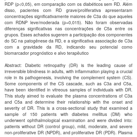
RDP (p<0,05), em comparação com os diabéticos sem RD. Além
disso, pacientes com RD grave/proliferativa apresentaram
concentrações significativamente maiores de C3a do que aqueles
com RDNP leve/moderada (p=0,015). Não foram observadas
diferenças significativas nas concentrações de C5a entre os
grupos. Esses achados sugerem a participação dos componentes
do SC na patogênese da RD, e a significativa associação de C3a
com a gravidade da RD, indicando seu potencial como
biomarcador prognóstico e alvo terapêutico
Abstract: Diabetic retinopathy (DR) is the leading cause of
irreversible blindness in adults, with inflammation playing a crucial
role in its pathogenesis, involving the complement system (CS).
Some components of the CS cascade, such as C3a and C5a,
have been identified in vitreous samples of individuals with DR.
This study aimed to evaluate the plasma concentrations of C3a
and C5a and determine their relationship with the onset and
severity of DR. This is a cross-sectional study that examined a
sample of 150 patients with diabetes mellitus (DM) who
underwent ophthalmological examination and were divided into:
patients without DR (control group), mild, moderate, and severe
non-proliferative DR (NPDR), and proliferative DR (PDR). Plasma