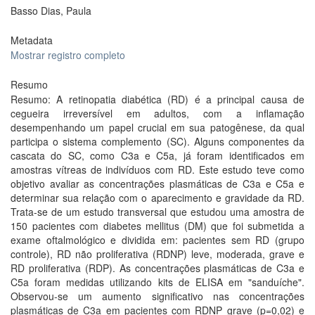
Basso Dias, Paula
Metadata
Mostrar registro completo
Resumo
Resumo: A retinopatia diabética (RD) é a principal causa de
cegueira irreversível em adultos, com a inflamação
desempenhando um papel crucial em sua patogênese, da qual
participa o sistema complemento (SC). Alguns componentes da
cascata do SC, como C3a e C5a, já foram identificados em
amostras vítreas de indivíduos com RD. Este estudo teve como
objetivo avaliar as concentrações plasmáticas de C3a e C5a e
determinar sua relação com o aparecimento e gravidade da RD.
Trata-se de um estudo transversal que estudou uma amostra de
150 pacientes com diabetes mellitus (DM) que foi submetida a
exame oftalmológico e dividida em: pacientes sem RD (grupo
controle), RD não proliferativa (RDNP) leve, moderada, grave e
RD proliferativa (RDP). As concentrações plasmáticas de C3a e
C5a foram medidas utilizando kits de ELISA em "sanduíche".
Observou-se um aumento significativo nas concentrações
plasmáticas de C3a em pacientes com RDNP grave (p=0,02) e