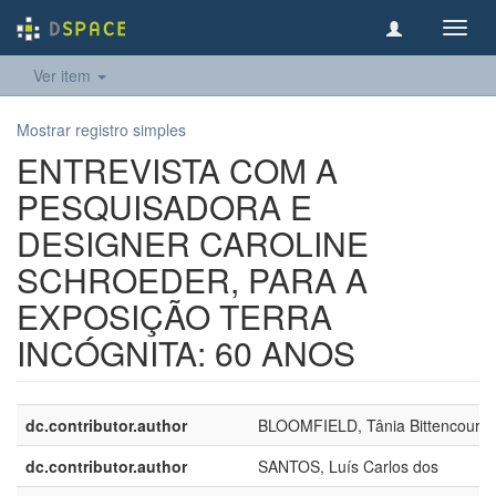
Toggl
navig
Ver item
Mostrar registro simples
ENTREVISTA COM A
PESQUISADORA E
DESIGNER CAROLINE
SCHROEDER, PARA A
EXPOSIÇÃO TERRA
INCÓGNITA: 60 ANOS
dc.contributor.author
BLOOMFIELD, Tânia Bittencourt
dc.contributor.author
SANTOS, Luís Carlos dos