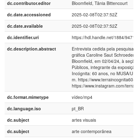
dc.contributor.editor
Bloomfield, Tânia Bittencourt
dc.date.accessioned
2025-02-08T02:37:52Z
dc.date.available
2025-02-08T02:37:52Z
dc.identifier.uri
https://hdl.handle.net/1884/94710
dc.description.abstract
Entrevista cedida pela pesquisad
gráfica Caroline Saut Schroeder, 
Bloomfield, em 02/04/24, à seção
Públicos, integrante da exposição
Incógnita: 60 anos, no MUSA/UFP
m. https://www.terraincognita60a
https://www.instagram.com/terrai
dc.format.mimetype
vídeo/mp4
dc.language.iso
pt_BR
dc.subject
artes visuais
dc.subject
arte contemporânea