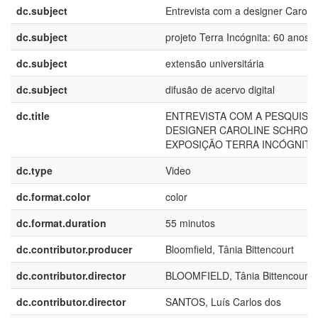
dc.subject
Entrevista com a designer Caroli
dc.subject
projeto Terra Incógnita: 60 anos
dc.subject
extensão universitária
dc.subject
difusão de acervo digital
dc.title
ENTREVISTA COM A PESQUISA
DESIGNER CAROLINE SCHROED
EXPOSIÇÃO TERRA INCÓGNITA:
dc.type
Video
dc.format.color
color
dc.format.duration
55 minutos
dc.contributor.producer
Bloomfield, Tânia Bittencourt
dc.contributor.director
BLOOMFIELD, Tânia Bittencourt
dc.contributor.director
SANTOS, Luís Carlos dos