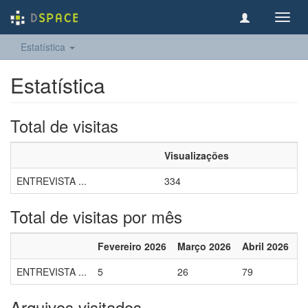
Toggl
navig
Estatística
Estatística
Total de visitas
Visualizações
ENTREVISTA ...
334
Total de visitas por mês
Fevereiro 2026
Março 2026
Abril 2026
M
ENTREVISTA ...
5
26
79
8
Arquivos visitados