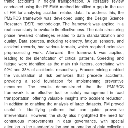
traffic accidents in freight transportation. A literature review
conducted using the PRISMA method identified a gap in the use
of PM for analyzing accident-related data. To address this, the
PM2RCS framework was developed using the Design Science
Research (DSR) methodology. The framework was applied in a
real case study to evaluate its effectiveness. The data structuring
phase revealed challenges related to data standardization and
quality. Data sources, including telemetry, fatigue sensors, and
accident records, had various formats, which required extensive
preprocessing work. Afterward, the framework was applied,
leading to the identification of critical patterns. Speeding and
fatigue were identified as the main risk factors, correlating with
92% and 38% of accidents, respectively. Process mining enabled
the visualization of risk behaviors that precede accidents,
providing a solid foundation for implementing preventive
measures. The results demonstrated that the PM2RCS
framework is an effective tool for safety management in road
transportation, offering valuable insights into accident reduction.
In addition to enabling the analysis of large datasets, PM proved
useful in identifying patterns that can guide preventive
interventions. However, the study also highlighted the need for
continuous improvements in data governance, with special
attention to the standardization and automation of data collection