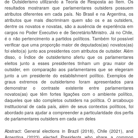
de Outsiderismo utilizando a Teoria de Resposta ao Item. Os
resultados mostraram que parlamentares outsiders possuem
atributos diferentes em cada país. No Brasil e na Argentina, os
atributos que mais discriminam quem são os e as outsiders,
dentre os novatos e novatas, são a ausência de experiência em
cargos no Poder Executivo e de Secretário/Ministro. Já no Chile,
é o não pertencimento a partidos políticos. Também foi possível
verificar que uma proporção maior de deputados(as) novatos(as)
foi eleito(a) junto aos presidentes com atributos de outsider. Além
disso, o Índice de outsiderismo aferiu que os parlamentares
eleitos junto a esses presidentes tinham um grau maior de
outsider, em comparação aos parlamentares que se elegeram
junto a um presidente do establishment político. Exemplos de
graus extremos de outsiderismo foram apresentados para
demonstrar o contraste existente entre parlamentares
novatos(as) que têm fortes ligações com o ambiente político,
daqueles que são completos outsiders na política. O arcabouço
institucional de cada país, além de seus contextos políticos, foi
abordado para ajudar a compreender a particularidade dos perfis
de parlamentares outsiders em cada um deles
Abstract: General elections in Brazil (2018), Chile (2021), and
Argentina (2023) elected Presidents who share a common