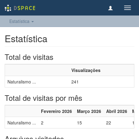
Toggl
navig
Estatística
Estatística
Total de visitas
Visualizações
Naturalismo ...
241
Total de visitas por mês
Fevereiro 2026
Março 2026
Abril 2026
Ma
Naturalismo ...
2
15
22
12
Arquivos visitados