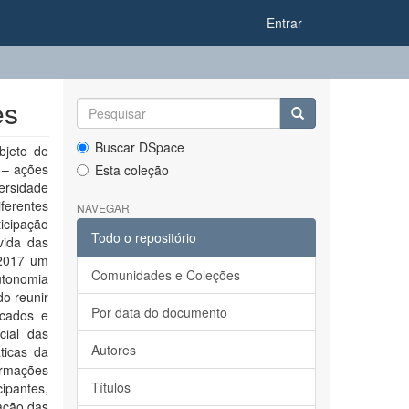
Entrar
es
Buscar DSpace
bjeto de
 – ações
Esta coleção
ersidade
ferentes
NAVEGAR
ticipação
Todo o repositório
vida das
 2017 um
Comunidades e Coleções
utonomia
do reunir
Por data do documento
icados e
cial das
Autores
ticas da
ormações
Títulos
ipantes,
ação das