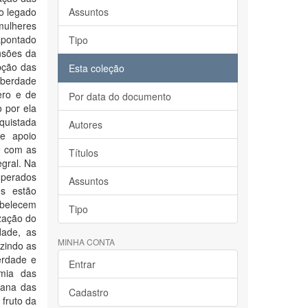
do legado
Assuntos
 mulheres
apontado
Tipo
nsões da
pção das
Esta coleção
liberdade
ero e de
Por data do documento
o por ela
uistada
Autores
de apoio
e com as
Títulos
gral. Na
uperados
Assuntos
s estão
abelecem
Tipo
ização do
dade, as
MINHA CONTA
zindo as
erdade e
Entrar
omia das
diana das
Cadastro
 fruto da