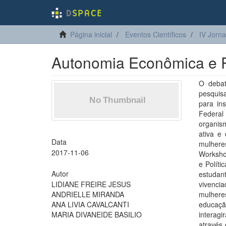
Página inicial
Eventos Científicos
IV Jorn
Autonomia Econômica e Po
O debat
pesquis
para in
Federal
organism
ativa e
Data
mulhere
2017-11-06
Worksho
e Políti
Autor
estudan
LIDIANE FREIRE JESUS
vivenci
ANDRIELLE MIRANDA
mulhere
ANA LIVIA CAVALCANTI
educaçã
MARIA DIVANEIDE BASILIO
interag
através 