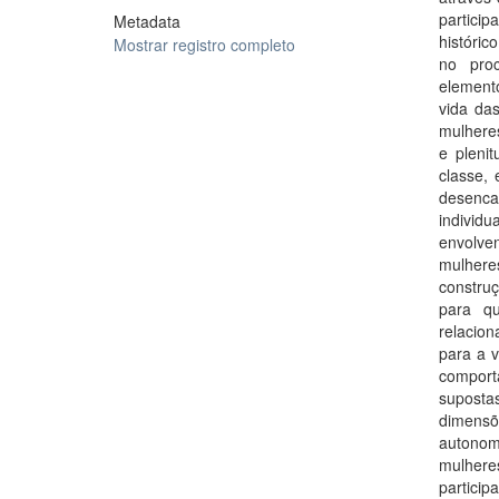
particip
Metadata
históric
Mostrar registro completo
no proc
element
vida da
mulheres
e pleni
classe, 
desenc
individ
envolven
mulhere
constru
para q
relacio
para a v
comport
suposta
dimensõ
autonom
mulheres
particip