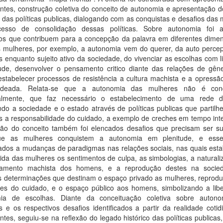
antes, construção coletiva do conceito de autonomia e apresentação 
o das políticas publicas, dialogando com as conquistas e desafios das
esso de consolidação dessas políticas. Sobre autonomia foi 
os que contribuem para a concepção da palavra em diferentes dime
s mulheres, por exemplo, a autonomia vem do querer, da auto perce
 enquanto sujeito ativo da sociedade, do vivenciar as escolhas com 
tude, desenvolver o pensamento critico diante das relações de gên
estabelecer processos de resistência a cultura machista e a opressã
adeada. Relata-se que a autonomia das mulheres não é conq
ualmente, que faz necessário o estabelecimento de uma rede 
do a sociedade e o estado através de políticas publicas que partilh
s a responsabilidade do cuidado, a exemplo de creches em tempo inte
ção do conceito também foi elencados desafios que precisam ser s
ue as mulheres conquistem a autonomia em plenitude, e esse
nados a mudanças de paradigmas nas relações sociais, nas quais est
ida das mulheres os sentimentos de culpa, as simbologias, a natural
amento machista dos homens, e a reprodução destes na socie
s determinações que destinam o espaço privado as mulheres, reprodu
es do cuidado, e o espaço público aos homens, simbolizando a lib
ia de escolhas. Diante da conceituação coletiva sobre auton
 e os respectivos desafios identificados a partir da realidade coti
antes, seguiu-se na reflexão do legado histórico das políticas publicas,