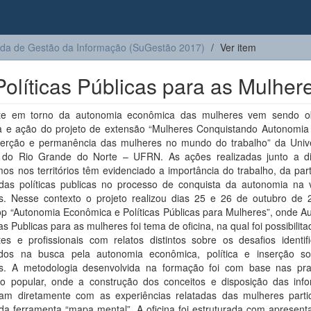
ada de Gestão da Informação (SuGestão 2017)
Ver item
líticas Públicas para as Mulher
e em torno da autonomia econômica das mulheres vem sendo o
a e ação do projeto de extensão “Mulheres Conquistando Autonomia
serção e permanência das mulheres no mundo do trabalho” da Univ
 do Rio Grande do Norte – UFRN. As ações realizadas junto a di
os nos territórios têm evidenciado a importância do trabalho, da par
 das políticas publicas no processo de conquista da autonomia na 
s. Nesse contexto o projeto realizou dias 25 e 26 de outubro de
p “Autonomia Econômica e Políticas Públicas para Mulheres”, onde A
cas Publicas para as mulheres foi tema de oficina, na qual foi possibilita
tes e profissionais com relatos distintos sobre os desafios identif
ados na busca pela autonomia econômica, política e inserção so
s. A metodologia desenvolvida na formação foi com base nas pra
o popular, onde a construção dos conceitos e disposição das inf
iram diretamente com as experiências relatadas das mulheres partic
da ferramenta “mapa mental”. A oficina foi estruturada com apresent