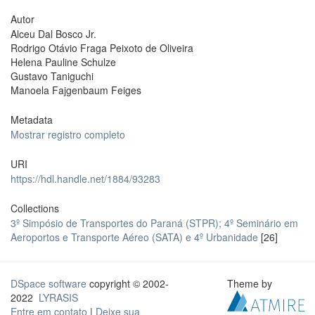
Autor
Alceu Dal Bosco Jr.
Rodrigo Otávio Fraga Peixoto de Oliveira
Helena Pauline Schulze
Gustavo Taniguchi
Manoela Fajgenbaum Feiges
Metadata
Mostrar registro completo
URI
https://hdl.handle.net/1884/93283
Collections
3º Simpósio de Transportes do Paraná (STPR); 4º Seminário em
Aeroportos e Transporte Aéreo (SATA) e 4º Urbanidade
[26]
DSpace software
copyright © 2002-
Theme by
2022
LYRASIS
Entre em contato
|
Deixe sua