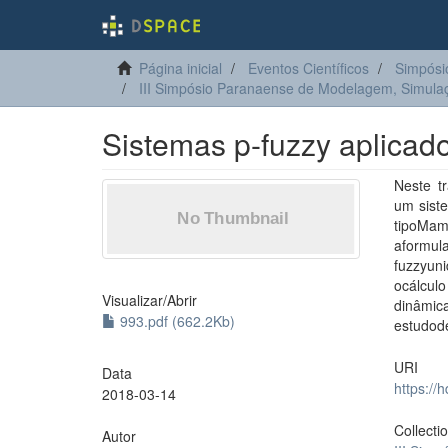
Página inicial
Eventos Científicos
Simpósi
III Simpósio Paranaense de Modelagem, Simula
Sistemas p-fuzzy aplicad
Neste t
um siste
tipoMam
aformu
fuzzyun
ocálcu
Visualizar/
Abrir
dinâmica
993.pdf (662.2Kb)
estudod
URI
Data
https://
2018-03-14
Collecti
Autor