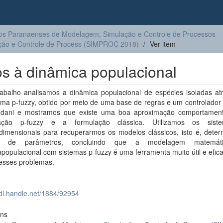
os Paranaenses de Modelagem, Simulação e Controle de Processos
ção e Controle de Process (SIMPROC 2018)
Ver item
os à dinâmica populacional
rabalho analisamos a dinâmica populacional de espécies isoladas at
ma p-fuzzy, obtido por meio de uma base de regras e um controlador 
dani e mostramos que existe uma boa aproximação comportament
lação p-fuzzy e a formulação clássica. Utilizamos os sist
idimensionais para recuperarmos os modelos clássicos, isto é, dete
lo de parâmetros, concluindo que a modelagem matemá
populacional com sistemas p-fuzzy é uma ferramenta muito útil e efic
esses problemas.
hdl.handle.net/1884/92954
ons