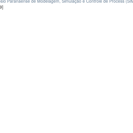
pósio Paranaense de Modelagem, Simulação e Controle de Process (
9]