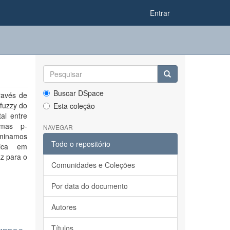
Entrar
Buscar DSpace
ravés de
fuzzy do
Esta coleção
al entre
emas p-
NAVEGAR
rminamos
Todo o repositório
tica em
az para o
Comunidades e Coleções
Por data do documento
Autores
Títulos