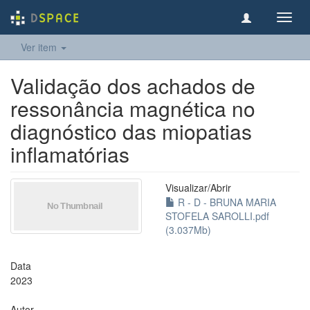
Toggl
navig
Ver item
Validação dos achados de
ressonância magnética no
diagnóstico das miopatias
inflamatórias
Visualizar/
Abrir
R - D - BRUNA MARIA
STOFELA SAROLLI.pdf
(3.037Mb)
Data
2023
Autor