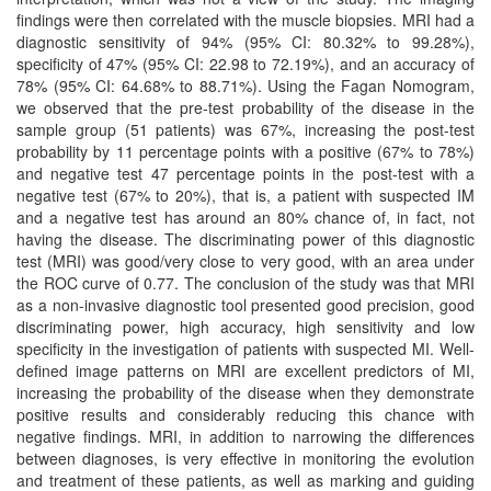
findings were then correlated with the muscle biopsies. MRI had a
diagnostic sensitivity of 94% (95% CI: 80.32% to 99.28%),
specificity of 47% (95% CI: 22.98 to 72.19%), and an accuracy of
78% (95% CI: 64.68% to 88.71%). Using the Fagan Nomogram,
we observed that the pre-test probability of the disease in the
sample group (51 patients) was 67%, increasing the post-test
probability by 11 percentage points with a positive (67% to 78%)
and negative test 47 percentage points in the post-test with a
negative test (67% to 20%), that is, a patient with suspected IM
and a negative test has around an 80% chance of, in fact, not
having the disease. The discriminating power of this diagnostic
test (MRI) was good/very close to very good, with an area under
the ROC curve of 0.77. The conclusion of the study was that MRI
as a non-invasive diagnostic tool presented good precision, good
discriminating power, high accuracy, high sensitivity and low
specificity in the investigation of patients with suspected MI. Well-
defined image patterns on MRI are excellent predictors of MI,
increasing the probability of the disease when they demonstrate
positive results and considerably reducing this chance with
negative findings. MRI, in addition to narrowing the differences
between diagnoses, is very effective in monitoring the evolution
and treatment of these patients, as well as marking and guiding