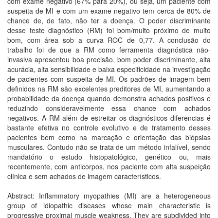
com exame negativo (67% para 20%), ou seja, um paciente com
suspeita de MI e com um exame negativo tem cerca de 80% de
chance de, de fato, não ter a doença. O poder discriminante
desse teste diagnóstico (RM) foi bom/muito próximo de muito
bom, com área sob a curva ROC de 0,77. A conclusão do
trabalho foi de que a RM como ferramenta diagnóstica não-
invasiva apresentou boa precisão, bom poder discriminante, alta
acurácia, alta sensibilidade e baixa especificidade na investigação
de pacientes com suspeita de MI. Os padrões de imagem bem
definidos na RM são excelentes preditores de MI, aumentando a
probabilidade da doença quando demonstra achados positivos e
reduzindo consideravelmente essa chance com achados
negativos. A RM além de estreitar os diagnósticos diferencias é
bastante efetiva no controle evolutivo e de tratamento desses
pacientes bem como na marcação e orientação das biópsias
musculares. Contudo não se trata de um método infalível, sendo
mandatório o estudo histopatológico, genético ou, mais
recentemente, com anticorpos, nos paciente com alta suspeição
clínica e sem achados de imagem característicos.
Abstract: Inflammatory myopathies (MI) are a heterogeneous
group of idiopathic diseases whose main characteristic is
progressive proximal muscle weakness. They are subdivided into