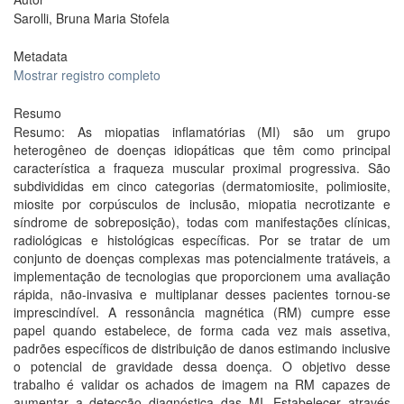
Sarolli, Bruna Maria Stofela
Metadata
Mostrar registro completo
Resumo
Resumo: As miopatias inflamatórias (MI) são um grupo
heterogêneo de doenças idiopáticas que têm como principal
característica a fraqueza muscular proximal progressiva. São
subdivididas em cinco categorias (dermatomiosite, polimiosite,
miosite por corpúsculos de inclusão, miopatia necrotizante e
síndrome de sobreposição), todas com manifestações clínicas,
radiológicas e histológicas específicas. Por se tratar de um
conjunto de doenças complexas mas potencialmente tratáveis, a
implementação de tecnologias que proporcionem uma avaliação
rápida, não-invasiva e multiplanar desses pacientes tornou-se
imprescindível. A ressonância magnética (RM) cumpre esse
papel quando estabelece, de forma cada vez mais assetiva,
padrões específicos de distribuição de danos estimando inclusive
o potencial de gravidade dessa doença. O objetivo desse
trabalho é validar os achados de imagem na RM capazes de
aumentar a detecção diagnóstica das MI. Estabelecer através