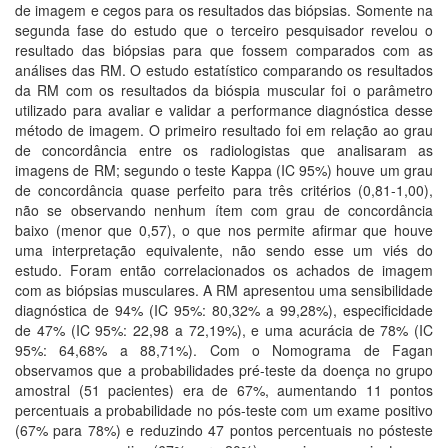
de imagem e cegos para os resultados das biópsias. Somente na
segunda fase do estudo que o terceiro pesquisador revelou o
resultado das biópsias para que fossem comparados com as
análises das RM. O estudo estatístico comparando os resultados
da RM com os resultados da bióspia muscular foi o parâmetro
utilizado para avaliar e validar a performance diagnóstica desse
método de imagem. O primeiro resultado foi em relação ao grau
de concordância entre os radiologistas que analisaram as
imagens de RM; segundo o teste Kappa (IC 95%) houve um grau
de concordância quase perfeito para três critérios (0,81-1,00),
não se observando nenhum ítem com grau de concordância
baixo (menor que 0,57), o que nos permite afirmar que houve
uma interpretação equivalente, não sendo esse um viés do
estudo. Foram então correlacionados os achados de imagem
com as biópsias musculares. A RM apresentou uma sensibilidade
diagnóstica de 94% (IC 95%: 80,32% a 99,28%), especificidade
de 47% (IC 95%: 22,98 a 72,19%), e uma acurácia de 78% (IC
95%: 64,68% a 88,71%). Com o Nomograma de Fagan
observamos que a probabilidades pré-teste da doença no grupo
amostral (51 pacientes) era de 67%, aumentando 11 pontos
percentuais a probabilidade no pós-teste com um exame positivo
(67% para 78%) e reduzindo 47 pontos percentuais no pósteste