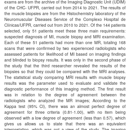
exams are from the archive of the Imaging Diagnostic Unit (UDIM)
of the CHC- UFPR, carried out from 2014 to 2021. The results of
the muscle biopsies are from the Histochemistry laboratory of the
Neuromuscular Diseases Service of the Complexo Hospital de
Clínicas/UFPR, carried out from 2010 to 2021. Of the 144 patients
selected, only 51 patients meet these three main requirements:
suspected diagnosis of MI, muscle biopsy and MRI examination.
Each of these 51 patients had more than one MR, totaling 168
scans that were confirmed by two experienced radiologists who
assessed patients for likelihood of MI based on imaging findings
and blinded to biopsy results. It was only in the second phase of
the study that the third researcher revealed the results of the
biopsies so that they could be compared with the MRI analyses.
The statistical study comparing MRI results with muscle biopsy
results was the parameter used to evaluate and validate the
diagnostic performance of this imaging method. The first result
was in relation to the degree of agreement between the
radiologists who analyzed the MR images; According to the
Kappa test (95% CI), there was an almost perfect degree of
agreement for three criteria (0.81-1.00), with no item being
observed with a low degree of agreement (less than 0.57), which
gives us allows us to state that there was an equivalent
interpretation, which was not a view of the study. The imaging