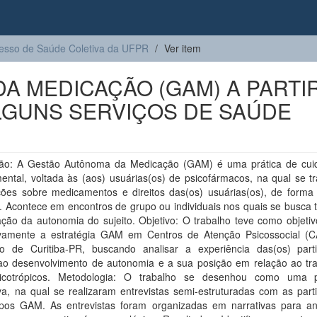
resso de Saúde Coletiva da UFPR
Ver item
A MEDICAÇÃO (GAM) A PARTI
LGUNS SERVIÇOS DE SAÚDE
ção: A Gestão Autônoma da Medicação (GAM) é uma prática de cu
ental, voltada às (aos) usuárias(os) de psicofármacos, na qual se t
ções sobre medicamentos e direitos das(os) usuárias(os), de forma c
a. Acontece em encontros de grupo ou individuais nos quais se busca 
ção da autonomia do sujeito. Objetivo: O trabalho teve como objetiv
tivamente a estratégia GAM em Centros de Atenção Psicossocial (
io de Curitiba-PR, buscando analisar a experiência das(os) parti
ao desenvolvimento de autonomia e a sua posição em relação ao tr
icotrópicos. Metodologia: O trabalho se desenhou como uma p
iva, na qual se realizaram entrevistas semi-estruturadas com as part
pos GAM. As entrevistas foram organizadas em narrativas para an