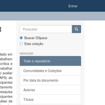
Entrar
R
Buscar DSpace
Esta coleção
NAVEGAR
idado em
rabalham
Todo o repositório
rítica e
trabalhar
Comunidades e Coleções
o avaliar
CAPS) do
Por data do documento
cipantes
atamento
Autores
esquisa
icipantes
Títulos
álise de