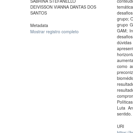
SABRINA STEFANELLO
conteúd
DEIVISSON VIANNA DANTAS DOS
temátic
SANTOS
desafio
grupo; O
grupo G
Metadata
GAM; In
Mostrar registro completo
desafio
dúvidas
apresent
horizon
aumenta
como au
preconi
biomédi
resulta
result
comprom
Polític
Luta An
sentido.
URI
https://