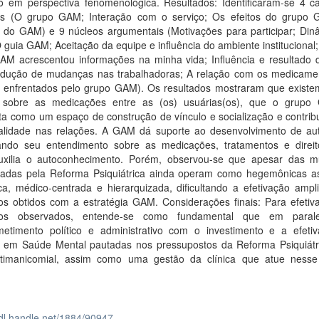
o em perspectiva fenomenológica. Resultados: Identificaram-se 4 ca
as (O grupo GAM; Interação com o serviço; Os efeitos do grupo
s do GAM) e 9 núcleos argumentais (Motivações para participar; Din
 guia GAM; Aceitação da equipe e influência do ambiente instituciona
AM acrescentou informações na minha vida; Influência e resultado 
dução de mudanças nas trabalhadoras; A relação com os medicame
s enfrentados pelo grupo GAM). Os resultados mostraram que existe
 sobre as medicações entre as (os) usuárias(os), que o grup
a como um espaço de construção de vínculo e socialização e contribu
talidade nas relações. A GAM dá suporte ao desenvolvimento de au
ndo seu entendimento sobre as medicações, tratamentos e direi
xilia o autoconhecimento. Porém, observou-se que apesar das 
zadas pela Reforma Psiquiátrica ainda operam como hegemônicas as
ca, médico-centrada e hierarquizada, dificultando a efetivação ampl
dos obtidos com a estratégia GAM. Considerações finais: Para efetiv
ados observados, entende-se como fundamental que em parale
etimento político e administrativo com o investimento e a efeti
as em Saúde Mental pautadas nos pressupostos da Reforma Psiquiátr
timanicomial, assim como uma gestão da clínica que atue nes
hdl.handle.net/1884/90947