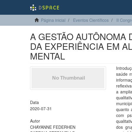
Página inicial
Eventos Científicos
II Cong
A GESTÃO AUTÔNOMA D
DA EXPERIÊNCIA EM A
MENTAL
Introdu
saúde m
informa
reflexiv
a amplia
qualita
Data
municíp
2020-07-31
quanto 
com ps
Autor
qualitat
CHAYANNE FEDERHEN
dos gru