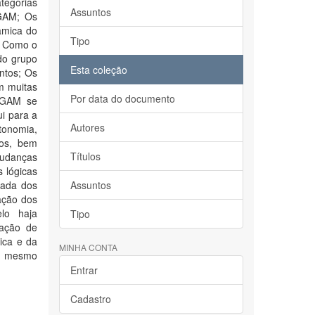
tegorias
Assuntos
 GAM; Os
âmica do
Tipo
l; Como o
do grupo
Esta coleção
ntos; Os
m muitas
Por data do documento
o GAM se
i para a
Autores
tonomia,
tos, bem
Títulos
mudanças
 lógicas
iada dos
Assuntos
ação dos
lo haja
Tipo
vação de
ica e da
MINHA CONTA
se mesmo
Entrar
Cadastro