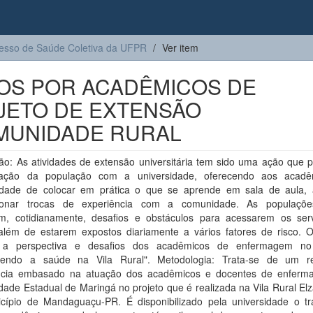
resso de Saúde Coletiva da UFPR
Ver item
OS POR ACADÊMICOS DE
ETO DE EXTENSÃO
MUNIDADE RURAL
ão: As atividades de extensão universitária tem sido uma ação que p
mação da população com a universidade, oferecendo aos acadê
idade de colocar em prática o que se aprende em sala de aula,
ionar trocas de experiência com a comunidade. As populaçõe
am, cotidianamente, desafios e obstáculos para acessarem os ser
além de estarem expostos diariamente a vários fatores de risco. Ob
r a perspectiva e desafios dos acadêmicos de enfermagem no 
endo a saúde na Vila Rural". Metodologia: Trata-se de um r
ncia embasado na atuação dos acadêmicos e docentes de enfer
dade Estadual de Maringá no projeto que é realizada na Vila Rural El
cípio de Mandaguaçu-PR. É disponibilizado pela universidade o tr