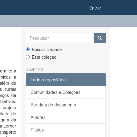
Entrar
Buscar DSpace
Esta coleção
NAVEGAR
ermite a
micos a
Todo o repositório
 além de
s rurais
Comunidades e Coleções
viços de
jetivos:
Por data do documento
projeto
elato de
Autores
magem da
za Lerner
Títulos
ansporte