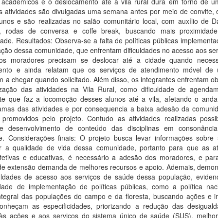
 acadêmicos e o deslocamento até a vila rural dura em torno de u
s atividades são divulgadas uma semana antes por meio de convite, 
lunos e são realizadas no salão comunitário local, com auxílio de D
, rodas de conversa e coffe break, buscando mais proximida
de. Resultados: Observa-se a falta de políticas públicas implementa
ação dessa comunidade, que enfrentam dificuldades no acesso aos ser
os moradores precisam se deslocar até a cidade quando neces
ento e ainda relatam que os serviços de atendimento móvel de 
a chegar quando solicitado. Além disso, os integrantes enfrentam ob
ização das atividades na Vila Rural, como dificuldade de agenda
rte que faz a locomoção desses alunos até a vila, afetando o and
amas das atividades e por consequencia a baixa adesão da comuni
 promovidos pelo projeto. Contudo as atividades realizadas possib
 e desenvolvimento de conteúdo das disciplinas em consonânc
de. Considerações finais: O projeto busca levar informações sobre
r a qualidade de vida dessa comunidade, portanto para que as at
fetivas e educativas, é necessário a adesão dos moradores, e para
 de extensão demanda de melhores recursos e apoio. Ademais, demon
culdades de acesso aos serviços de saúde dessa população, eviden
dade de implementação de políticas públicas, como a política nac
ntegral das populações do campo e da floresta, buscando ações e ini
onheçam as especificidades, priorizando a redução das desigual
às ações e aos serviços do sistema único de saúde (SUS), melho