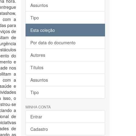
ma hora.
Assuntos
entregue
atashow,
Tipo
de com a
das para
Esta coleção
viços de
sitam de
Por data do documento
urgência
stáculos
Autores
mento do
amento e
Títulos
dade nos
ilitam a
ia com a
Assuntos
 saúde e
ividades
Tipo
 isso, o
strou-se
MINHA CONTA
ciando a
ional de
Entrar
ciativas
dades de
Cadastro
rando as