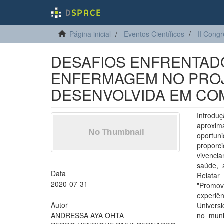
Página inicial
Eventos Científicos
II Cong
DESAFIOS ENFRENTAD
ENFERMAGEM NO PROJ
DESENVOLVIDA EM CO
Introduç
aproxi
oportun
proporc
vivenci
saúde, 
Data
Relata
2020-07-31
"Promov
experiê
Autor
Universi
ANDRESSA AYA OHTA
no muni