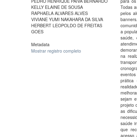
PEDRO HENRIQUE PAIVA BERNARDO
para os
KELLY ELAINE DE SOUSA
Todas a
RAPHAELA ALVARES ALVES
pelos a
VIVIANE YUMI NAKAHARA DA SILVA
banners
HERBERT LEOPOLDO DE FREITAS
comunida
GOES
a popul
saúde, 
atendim
Metadata
demoram 
Mostrar registro completo
na real
transpo
cronogr
eventos
prática
realida
melhora
sejam e
projeto
as difi
necessi
saúde i
que rec
acesso 