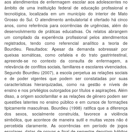
aos atendimentos de enfermagem escolar aos adolescentes no
âmbito de uma instituição federal de educação profissional e
tecnológica, localizada em um município do interior de Mato
Grosso do Sul. O atendimento ambulatorial é ofertado há cinco
anos, como referência para ocorrências de urgências, além do
desenvolvimento de práticas educativas. Os relatos abrangem
um compilado da experiência profissional pelos atendimentos
registrados, tendo como referencial analítico a teoria de
Bourdieu. Resultados: Apesar da demanda sobressair por
queixas somáticas, como cefaleia e do trato gastrintestinal,
apreende-se no contexto da consulta de enfermagem, a
relevância de conflitos sociais, familiares e escolares vivenciados.
Segundo Bourdieu (2007), a escola perpetua as relações sociais
e de poder vigentes que podem ser constatadas por suas
características hierarquizadas, como na gestão e níveis de
ensino e nos privilégios outorgados por títulos e aspirações. Além
disso, a origem sociofamiliar e as relações de gênero podem ser
questões latentes no ensino público e em cursos de formações
tipicamente masculinas. Bourdieu (1998) ratifica que a diferença
dos sexos, socialmente construída, favorece a violência
simbólica, que acontece de maneira sutil e muitas vezes não é
percebida claramente. As ocorrências em período de jogos
escolares, datas de provas e final de semestre denotam hábitos