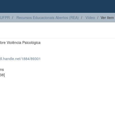
 UFPR
Recursos Educacionais Abertos (REA)
Vídeo
Ver item
bre Violência Psicológica
hdl.handle.net/1884/89301
ons
38]