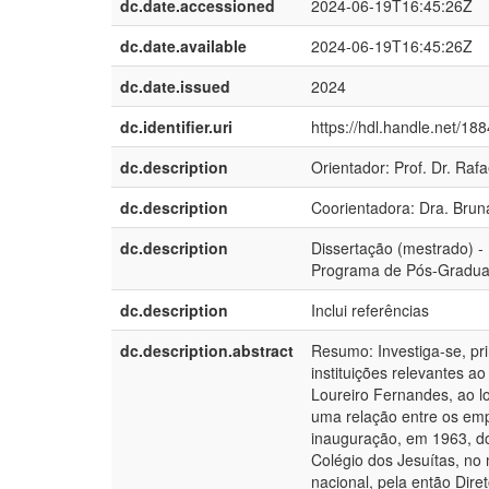
dc.date.accessioned
2024-06-19T16:45:26Z
dc.date.available
2024-06-19T16:45:26Z
dc.date.issued
2024
dc.identifier.uri
https://hdl.handle.net/18
dc.description
Orientador: Prof. Dr. Raf
dc.description
Coorientadora: Dra. Brun
dc.description
Dissertação (mestrado) -
Programa de Pós-Graduaçã
dc.description
Inclui referências
dc.description.abstract
Resumo: Investiga-se, pr
instituições relevantes ao
Loureiro Fernandes, ao l
uma relação entre os emp
inauguração, em 1963, do
Colégio dos Jesuítas, no
nacional, pela então Dire