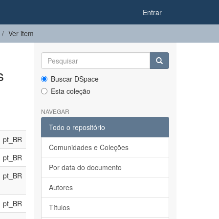
Entrar
Ver item
s
Buscar DSpace
Esta coleção
NAVEGAR
Todo o repositório
pt_BR
Comunidades e Coleções
pt_BR
Por data do documento
pt_BR
Autores
pt_BR
Títulos