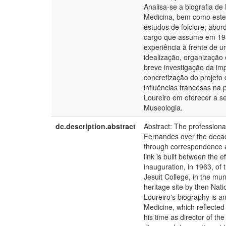
Analisa-se a biografia de
Medicina, bem como estes 
estudos de folclore; ab
cargo que assume em 1936
experiência à frente de u
idealização, organizaçã
breve investigação da im
concretização do projeto
influências francesas n
Loureiro em oferecer a s
Museologia.
dc.description.abstract
Abstract: The professiona
Fernandes over the decade
through correspondence and
link is built between the 
inauguration, in 1963, of
Jesuit College, in the muni
heritage site by then Nati
Loureiro's biography is a
Medicine, which reflected 
his time as director of t