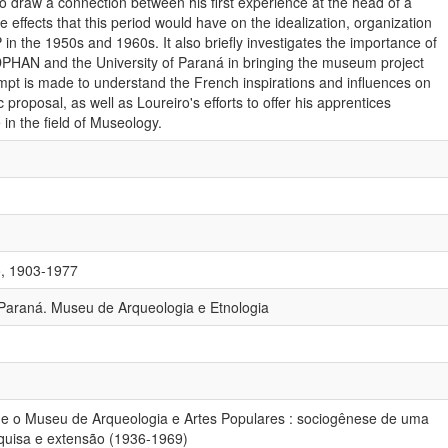
to draw a connection between his first experience at the head of a
 effects that this period would have on the idealization, organization
in the 1950s and 1960s. It also briefly investigates the importance of
HAN and the University of Paraná in bringing the museum project
ttempt is made to understand the French inspirations and influences on
roposal, as well as Loureiro's efforts to offer his apprentices
 in the field of Museology.
o, 1903-1977
Paraná. Museu de Arqueologia e Etnologia
 e o Museu de Arqueologia e Artes Populares : sociogênese de uma
squisa e extensão (1936-1969)