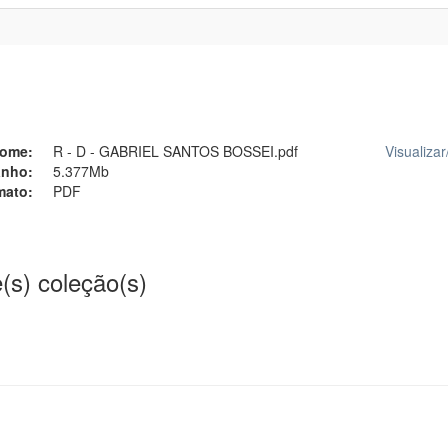
ome:
R - D - GABRIEL SANTOS BOSSEI.pdf
Visualizar
nho:
5.377Mb
mato:
PDF
(s) coleção(s)