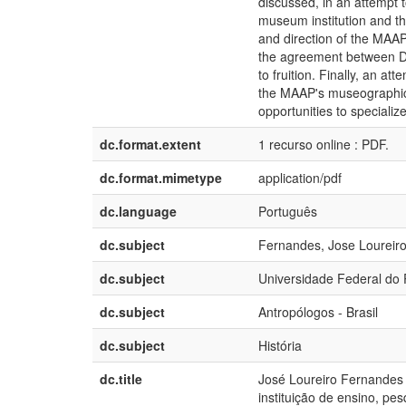
discussed, in an attempt 
museum institution and the
and direction of the MAAP 
the agreement between DP
to fruition. Finally, an a
the MAAP's museographic p
opportunities to specialize
dc.format.extent
1 recurso online : PDF.
dc.format.mimetype
application/pdf
dc.language
Português
dc.subject
Fernandes, Jose Loureir
dc.subject
Universidade Federal do 
dc.subject
Antropólogos - Brasil
dc.subject
História
dc.title
José Loureiro Fernandes
instituição de ensino, pe