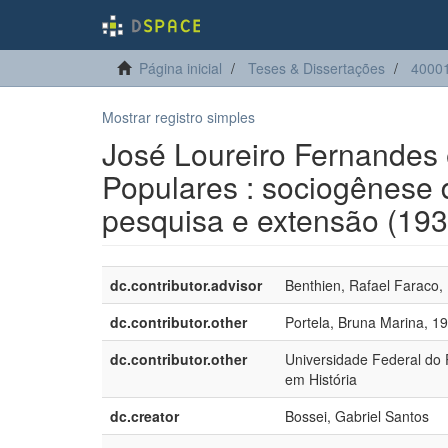
Página inicial
Teses & Dissertações
40001
Mostrar registro simples
José Loureiro Fernandes 
Populares : sociogênese d
pesquisa e extensão (19
dc.contributor.advisor
Benthien, Rafael Faraco,
dc.contributor.other
Portela, Bruna Marina, 1
dc.contributor.other
Universidade Federal do
em História
dc.creator
Bossei, Gabriel Santos