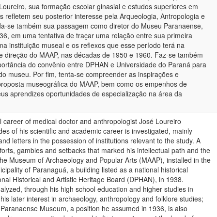
 Loureiro, sua formação escolar ginasial e estudos superiores em
refletem seu posterior interesse pela Arqueologia, Antropologia e
orda-se também sua passagem como diretor do Museu Paranaense,
, em uma tentativa de traçar uma relação entre sua primeira
ma instituição museal e os reflexos que esse período terá na
o e direção do MAAP, nas décadas de 1950 e 1960. Faz-se também
portância do convênio entre DPHAN e Universidade do Paraná para
 do museu. Por fim, tenta-se compreender as inspirações e
a proposta museográfica do MAAP, bem como os empenhos de
eus aprendizes oportunidades de especialização na área da
l career of medical doctor and anthropologist José Loureiro
s of his scientific and academic career is investigated, mainly
 letters in the possession of institutions relevant to the study. A
efforts, gambles and setbacks that marked his intellectual path and the
 the Museum of Archaeology and Popular Arts (MAAP), installed in the
cipality of Paranaguá, a building listed as a national historical
onal Historical and Artistic Heritage Board (DPHAN), in 1938.
nalyzed, through his high school education and higher studies in
his later interest in archaeology, anthropology and folklore studies;
he Paranaense Museum, a position he assumed in 1936, is also