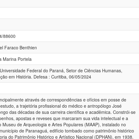
84/88600
ael Faraco Benthien
a Marina Portela
 Universidade Federal do Paraná, Setor de Ciências Humanas,
o em História. Defesa : Curitiba, 06/05/2024
incipalmente através de correspondências e ofícios em posse de
 estudo, a trajetória profissional do médico e antropólogo José
ongo das décadas de sua carreira científica e acadêmica. Constrói-se
enhos, apostas e reveses que marcaram sua vida intelectual e a
 Museu de Arqueologia e Artes Populares (MAAP), instalado no
 município de Paranaguá, edifício tombado como patrimônio histórico
toria do Patrimônio Histórico e Artístico Nacional (DPHAN), em 1938.