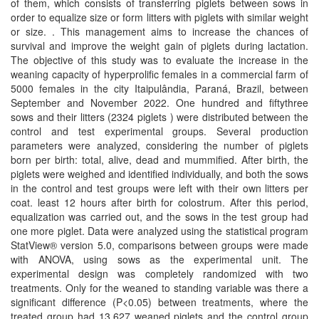
of them, which consists of transferring piglets between sows in
order to equalize size or form litters with piglets with similar weight
or size. . This management aims to increase the chances of
survival and improve the weight gain of piglets during lactation.
The objective of this study was to evaluate the increase in the
weaning capacity of hyperprolific females in a commercial farm of
5000 females in the city Itaipulândia, Paraná, Brazil, between
September and November 2022. One hundred and fiftythree
sows and their litters (2324 piglets ) were distributed between the
control and test experimental groups. Several production
parameters were analyzed, considering the number of piglets
born per birth: total, alive, dead and mummified. After birth, the
piglets were weighed and identified individually, and both the sows
in the control and test groups were left with their own litters per
coat. least 12 hours after birth for colostrum. After this period,
equalization was carried out, and the sows in the test group had
one more piglet. Data were analyzed using the statistical program
StatView® version 5.0, comparisons between groups were made
with ANOVA, using sows as the experimental unit. The
experimental design was completely randomized with two
treatments. Only for the weaned to standing variable was there a
significant difference (P<0.05) between treatments, where the
treated group had 13.627 weaned piglets and the control group