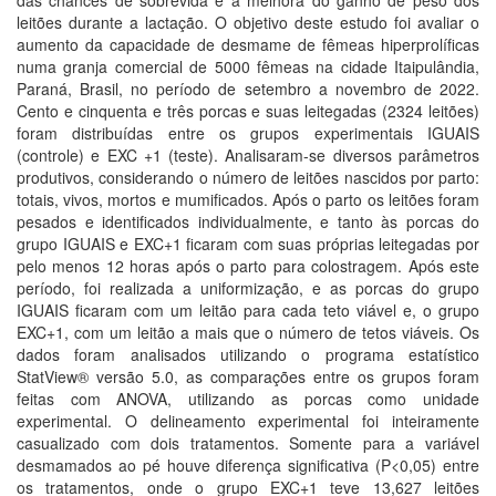
das chances de sobrevida e a melhora do ganho de peso dos
leitões durante a lactação. O objetivo deste estudo foi avaliar o
aumento da capacidade de desmame de fêmeas hiperprolíficas
numa granja comercial de 5000 fêmeas na cidade Itaipulândia,
Paraná, Brasil, no período de setembro a novembro de 2022.
Cento e cinquenta e três porcas e suas leitegadas (2324 leitões)
foram distribuídas entre os grupos experimentais IGUAIS
(controle) e EXC +1 (teste). Analisaram-se diversos parâmetros
produtivos, considerando o número de leitões nascidos por parto:
totais, vivos, mortos e mumificados. Após o parto os leitões foram
pesados e identificados individualmente, e tanto às porcas do
grupo IGUAIS e EXC+1 ficaram com suas próprias leitegadas por
pelo menos 12 horas após o parto para colostragem. Após este
período, foi realizada a uniformização, e as porcas do grupo
IGUAIS ficaram com um leitão para cada teto viável e, o grupo
EXC+1, com um leitão a mais que o número de tetos viáveis. Os
dados foram analisados utilizando o programa estatístico
StatView® versão 5.0, as comparações entre os grupos foram
feitas com ANOVA, utilizando as porcas como unidade
experimental. O delineamento experimental foi inteiramente
casualizado com dois tratamentos. Somente para a variável
desmamados ao pé houve diferença significativa (P<0,05) entre
os tratamentos, onde o grupo EXC+1 teve 13,627 leitões