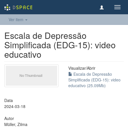
Toggl
navig
Ver item
Escala de Depressão
Simplificada (EDG-15): video
educativo
Visualizar/
Abrir
Escala de Depressão
Simplificada (EDG-15): video
educativo (25.09Mb)
Data
2024-03-18
Autor
Müller, Zilma