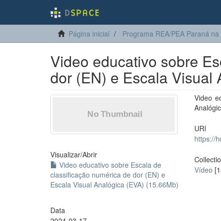
Página inicial
Programa REA/PEA Paraná na
Video educativo sobre Es
dor (EN) e Escala Visual
Video e
Analógi
URI
https://
Visualizar/
Abrir
Collecti
Video educativo sobre Escala de
Vídeo
[1
classificação numérica de dor (EN) e
Escala Visual Analógica (EVA) (15.66Mb)
Data
2024-03-17