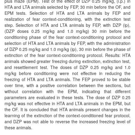
plus maze (EPM). Test of the effect of DZP 0.25 mg/kg, (i.p.) in
HTA and LTA animals selected by FEP, 30 min before the OF, and
EPM tests. Selection of HTA and LTA animals by FEP and
realization of fear context-conditioning, with the extinction test
step. Selection of HTA and LTA animals by FEP, with DZP (ip),
(DZP doses 0.25 mg/kg and 1.0 mg/kg) 30 min before the
conditioning phase of the fear context-conditioning protocol and
selection of HTA and LTA animals by FEP, with the administration
of DZP 0.25 mg/kg and 1.0 mg/kg (ip), 30 min before the phase of
extinction of the fear context-conditioning protocol. Results: HTA
animals showed greater freezing during extinction, extinction test,
and resettlement test. The doses of DZP 0.25 mg/kg and 1.0
mg/kg before conditioning were not effective in reducing the
freezing of HTA and LTA animals. The FEP proved to be stable
over time, with a positive correlation between the sections, but
without correlation with the EPM, indicating that different
parameters are evaluated in these tests. The dose of DZP 0.25
mg/kg was not effective in HTA and LTA animals in the EPM, but
the OF. It is concluded that HTA animals present changes in the
learning of the extinction of the context-conditioned fear protocol,
and DZP was not able to reverse the increased freezing level of
these animals.