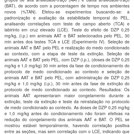
(BAT), de acordo com a porcentagem de tempo nos ambientes
novos (%TAN). Efetou-se experimentos buscando-se: a
padronização e avaliação da estabilidade temporal do PEL,
analisando correlações com teste de campo aberto (TCA) e
labirinto em cruz elevado (LCE). Teste do efeito de DZP 0,25
mg/kg, (i.p.) em animais AAT e BAT selecionados pelo PEL, 30
min antes dos testes TCA e LCE (Experimento IV). Seleção de
animais AAT e BAT pelo PEL e realização do medo condicionado
ao contexto, com a etapa de teste da extinção. Seleção de
animais AAT e BAT pelo PEL, com DZP (i.p.), (doses de DZP 0,25
mg/kg e 1,0 mg/kg) 30 min antes da fase de condicionamento do
protocolo de medo condicionado ao contexto e seleção de
animais AAT e BAT pelo PEL, com administração de DZP 0,25
mg/kg e 1,0 mg/kg (i.p.), 30 min antes da fase de extinção do
protocolo de medo condicionado ao contexto. Resultados: Os
animais AAT apresentaram maior congelamento durante a
extinção, teste da extinção e teste da reinstalação no protocolo
de medo condicionado ao contexto. As doses de DZP 0,25 mg/kg
e 1,0 mg/kg antes do condicionamento não foram efetivas na
redução do congelamento dos animais AAT e BAT. O PEL se
mostrou estável temporalmente, havendo correlação positiva
entre as seções, mas sem correlação com o LCE, indicando que