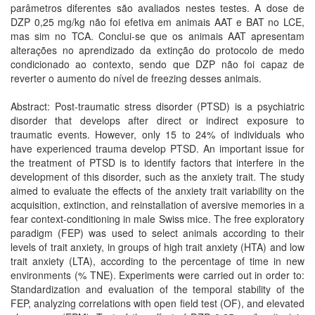
parâmetros diferentes são avaliados nestes testes. A dose de
DZP 0,25 mg/kg não foi efetiva em animais AAT e BAT no LCE,
mas sim no TCA. Conclui-se que os animais AAT apresentam
alterações no aprendizado da extinção do protocolo de medo
condicionado ao contexto, sendo que DZP não foi capaz de
reverter o aumento do nível de freezing desses animais.
Abstract: Post-traumatic stress disorder (PTSD) is a psychiatric
disorder that develops after direct or indirect exposure to
traumatic events. However, only 15 to 24% of individuals who
have experienced trauma develop PTSD. An important issue for
the treatment of PTSD is to identify factors that interfere in the
development of this disorder, such as the anxiety trait. The study
aimed to evaluate the effects of the anxiety trait variability on the
acquisition, extinction, and reinstallation of aversive memories in a
fear context-conditioning in male Swiss mice. The free exploratory
paradigm (FEP) was used to select animals according to their
levels of trait anxiety, in groups of high trait anxiety (HTA) and low
trait anxiety (LTA), according to the percentage of time in new
environments (% TNE). Experiments were carried out in order to:
Standardization and evaluation of the temporal stability of the
FEP, analyzing correlations with open field test (OF), and elevated