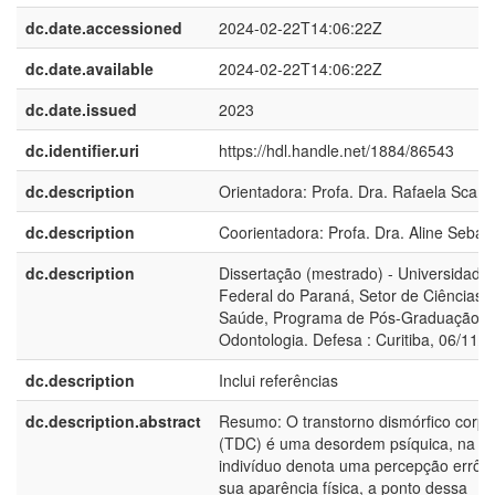
dc.date.accessioned
2024-02-22T14:06:22Z
dc.date.available
2024-02-22T14:06:22Z
dc.date.issued
2023
dc.identifier.uri
https://hdl.handle.net/1884/86543
dc.description
Orientadora: Profa. Dra. Rafaela Scario
dc.description
Coorientadora: Profa. Dra. Aline Sebast
dc.description
Dissertação (mestrado) - Universidade
Federal do Paraná, Setor de Ciências 
Saúde, Programa de Pós-Graduação 
Odontologia. Defesa : Curitiba, 06/11/
dc.description
Inclui referências
dc.description.abstract
Resumo: O transtorno dismórfico corpo
(TDC) é uma desordem psíquica, na qu
indivíduo denota uma percepção errôn
sua aparência física, a ponto dessa