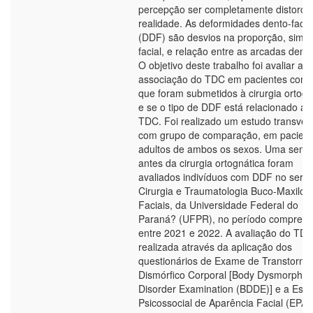
percepção ser completamente distorci
realidade. As deformidades dento-facia
(DDF) são desvios na proporção, simet
facial, e relação entre as arcadas dentá
O objetivo deste trabalho foi avaliar a
associação do TDC em pacientes com
que foram submetidos à cirurgia ortogn
e se o tipo de DDF está relacionado ao
TDC. Foi realizado um estudo transver
com grupo de comparação, em pacient
adultos de ambos os sexos. Uma sem
antes da cirurgia ortognática foram
avaliados indivíduos com DDF no servi
Cirurgia e Traumatologia Buco-Maxilo-
Faciais, da Universidade Federal do
Paraná? (UFPR), no período compreen
entre 2021 e 2022. A avaliação do TDC
realizada através da aplicação dos
questionários de Exame de Transtorno
Dismórfico Corporal [Body Dysmorphic
Disorder Examination (BDDE)] e a Esca
Psicossocial de Aparência Facial (EPAF