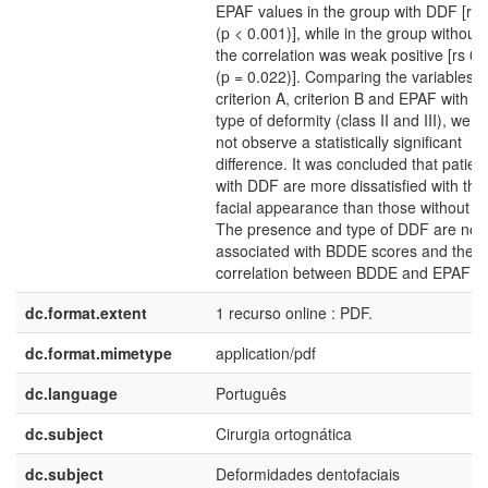
EPAF values in the group with DDF [rs 
(p < 0.001)], while in the group withou
the correlation was weak positive [rs 0
(p = 0.022)]. Comparing the variables
criterion A, criterion B and EPAF with th
type of deformity (class II and III), we c
not observe a statistically significant
difference. It was concluded that patien
with DDF are more dissatisfied with thei
facial appearance than those without D
The presence and type of DDF are not
associated with BDDE scores and there 
correlation between BDDE and EPAF sc
dc.format.extent
1 recurso online : PDF.
dc.format.mimetype
application/pdf
dc.language
Português
dc.subject
Cirurgia ortognática
dc.subject
Deformidades dentofaciais