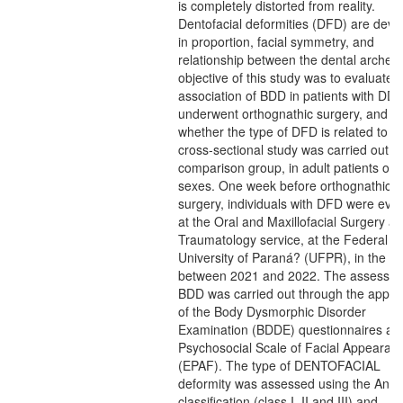
is completely distorted from reality.
Dentofacial deformities (DFD) are devia
in proportion, facial symmetry, and
relationship between the dental arches
objective of this study was to evaluate 
association of BDD in patients with DD
underwent orthognathic surgery, and
whether the type of DFD is related to 
cross-sectional study was carried out wi
comparison group, in adult patients of 
sexes. One week before orthognathic
surgery, individuals with DFD were eva
at the Oral and Maxillofacial Surgery a
Traumatology service, at the Federal
University of Paraná? (UFPR), in the pe
between 2021 and 2022. The assessme
BDD was carried out through the applic
of the Body Dysmorphic Disorder
Examination (BDDE) questionnaires an
Psychosocial Scale of Facial Appearan
(EPAF). The type of DENTOFACIAL
deformity was assessed using the Angl
classification (class I, II and III) and