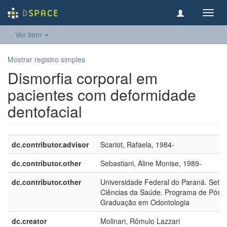
Toggl
navig
Ver item
Mostrar registro simples
Dismorfia corporal em
pacientes com deformidade
dentofacial
dc.contributor.advisor
Scariot, Rafaela, 1984-
dc.contributor.other
Sebastiani, Aline Monise, 1989-
dc.contributor.other
Universidade Federal do Paraná. Setor
Ciências da Saúde. Programa de Pós-
Graduação em Odontologia
dc.creator
Molinari, Rômulo Lazzari