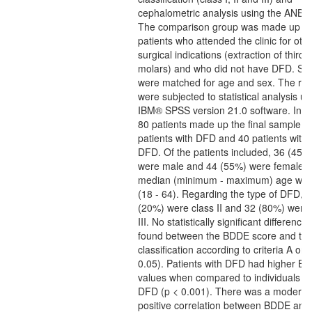
cephalometric analysis using the ANB a
The comparison group was made up of
patients who attended the clinic for oth
surgical indications (extraction of third
molars) and who did not have DFD. Sa
were matched for age and sex. The res
were subjected to statistical analysis us
IBM® SPSS version 21.0 software. In to
80 patients made up the final sample: 
patients with DFD and 40 patients with
DFD. Of the patients included, 36 (45%
were male and 44 (55%) were female.
median (minimum - maximum) age was
(18 - 64). Regarding the type of DFD, 8
(20%) were class II and 32 (80%) were 
III. No statistically significant difference
found between the BDDE score and th
classification according to criteria A or 
0.05). Patients with DFD had higher E
values when compared to individuals wi
DFD (p < 0.001). There was a moderat
positive correlation between BDDE and