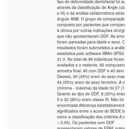
tipo de deformidade dentofacial foi ava
através da classificação de Angle (classe
e III) e da análise cefalométrica atravé
ângulo ANB. O grupo de comparação f
composto por pacientes que compare
à clínica por outras indicações cirúrgic
que não apresentavam DDF. As amost
foram pareadas para idade e sexo. Os
resultados foram submetidos a análise
estatística pelo software IBM® SPSS v
21.0. No total de 86 indivíduos foram
avaliados e o restante, 80 compuseram
amostra final: 40 com DDF e 40 sem D
Desses, 36 (45%) eram do sexo mascul
44 (55%) eram do sexo feminino. A me
(mínima - máxima) da idade foi 27 (18 -
Quanto ao tipo de DDF, 8 (20%) eram 
II e 32 (80%) eram classe III. Não foi
encontrada diferença estatisticamente
significativa entre o score do BDDE be
como a classificação dos critérios A ou 
> 0,05). Os pacientes com DDF
apresentaram valores de EPAF maiore