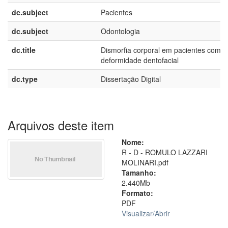
dc.subject
Pacientes
dc.subject
Odontologia
dc.title
Dismorfia corporal em pacientes com
deformidade dentofacial
dc.type
Dissertação Digital
Arquivos deste item
Nome:
R - D - ROMULO LAZZARI
MOLINARI.pdf
Tamanho:
2.440Mb
Formato:
PDF
Visualizar/
Abrir