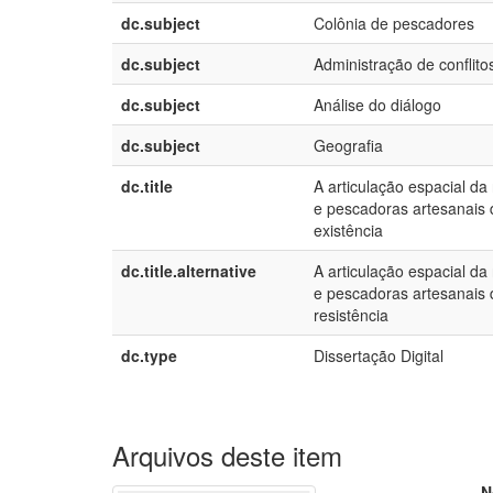
dc.subject
Colônia de pescadores
dc.subject
Administração de conflito
dc.subject
Análise do diálogo
dc.subject
Geografia
dc.title
A articulação espacial d
e pescadoras artesanais d
existência
dc.title.alternative
A articulação espacial d
e pescadoras artesanais d
resistência
dc.type
Dissertação Digital
Arquivos deste item
N