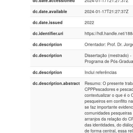
dc.date.accessioned
2024-01-17T21:27:37Z
dc.date.available
2024-01-17T21:27:37Z
dc.date.issued
2022
dc.identifier.uri
https://hdl.handle.net/18
dc.description
Orientador: Prof. Dr. J
dc.description
Dissertação (mestrado) -
Programa de Pós-Graduaç
dc.description
Inclui referências
dc.description.abstract
Resumo: O presente traba
CPPPescadores e pescador
contextualizar o que é o 
pesqueiros em conflito n
se faz importante evidenc
comunidades pesqueiras n
arranjos da relação do C
das identidades, do diálog
de forma central, essa r