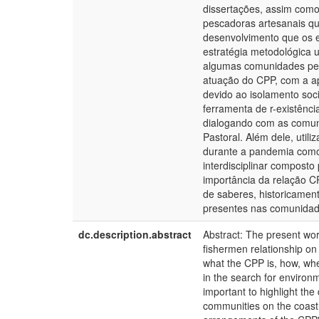
dissertações, assim como,
pescadoras artesanais qu
desenvolvimento que os ex
estratégia metodológica u
algumas comunidades pesq
atuação do CPP, com a ap
devido ao isolamento soci
ferramenta de r-existênc
dialogando com as comuni
Pastoral. Além dele, uti
durante a pandemia como
interdisciplinar composto
importância da relação 
de saberes, historicamente
presentes nas comunidad
dc.description.abstract
Abstract: The present wor
fishermen relationship on 
what the CPP is, how, when
in the search for environm
important to highlight the d
communities on the coast 