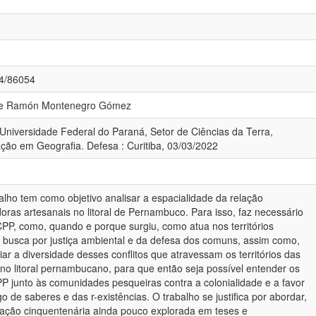
84/86054
orge Ramón Montenegro Gómez
 Universidade Federal do Paraná, Setor de Ciências da Terra,
ão em Geografia. Defesa : Curitiba, 03/03/2022
lho tem como objetivo analisar a espacialidade da relação
as artesanais no litoral de Pernambuco. Para isso, faz necessário
CPP, como, quando e porque surgiu, como atua nos territórios
a busca por justiça ambiental e da defesa dos comuns, assim como,
iar a diversidade desses conflitos que atravessam os territórios das
o litoral pernambucano, para que então seja possível entender os
PP junto às comunidades pesqueiras contra a colonialidade e a favor
o de saberes e das r-existências. O trabalho se justifica por abordar,
elação cinquentenária ainda pouco explorada em teses e