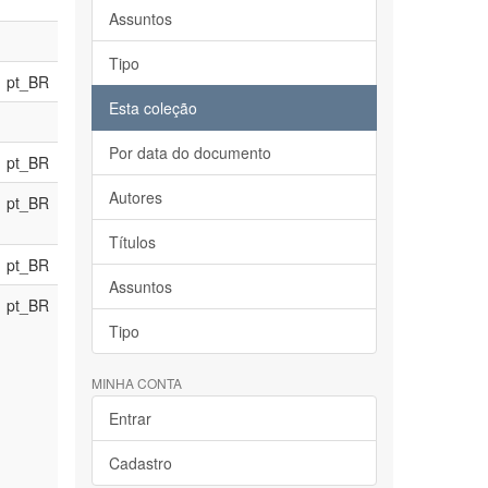
Assuntos
Tipo
pt_BR
Esta coleção
Por data do documento
pt_BR
Autores
pt_BR
Títulos
pt_BR
Assuntos
pt_BR
Tipo
MINHA CONTA
Entrar
Cadastro