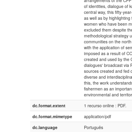
arrangements of the CPP's 
of identities, dialogue of
central way, this fifty-year
as well as by highlighting
women who have been made
excluded them despite the
methodological strategy u
communities on the north 
with the application of se
imposed as a result of CO
created and used by the C
dialogues' broadcast via 
sources created and fed 
diverse and interdisciplin
this, the work understand
fishermen as an important 
environmental and territor
dc.format.extent
1 recurso online : PDF.
dc.format.mimetype
application/pdf
dc.language
Português