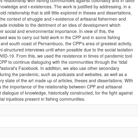
relationship with fishing communities against coloniality and in favor
 knowledge and r-existences. The work is justified by addressing, in a
-old relationship that is still little explored in theses and dissertations,
 the context of struggle and r-existence of artisanal fishermen and
 invisible to the detriment of an idea of development which
ir social and environmental importance. In view of this, the
sed was to carry out field work in the CPP and in some fishing
and south coast of Pernambuco, the CPP's area of greatest activity,
mi-structured interviews until when possible due to the social isolation
VID-19. From this, we used the rexistence in times of pandemic tool
PP to continue dialoguing with the communities through the 'tidal
Pastoral's Facebook. In addition, we also use other secondary
during the pandemic, such as podcasts and websites, as well as a
ary state of the art made up of articles, theses and dissertations. With
s the importance of the relationship between CPP and artisanal
dialogue of knowledge, historically constructed, for the fight against
ial injustices present in fishing communities.