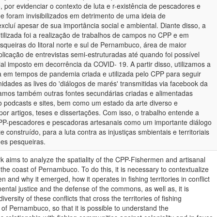
 por evidenciar o contexto de luta e r-existência de pescadores e
e foram invisibilizados em detrimento de uma ideia de
cluí apesar de sua importância social e ambiental. Diante disso, a
tilizada foi a realização de trabalhos de campos no CPP e em
ueiras do litoral norte e sul de Pernambuco, área de maior
licação de entrevistas semi-estruturadas até quando foi possível
al imposto em decorrência da COVID- 19. A partir disso, utilizamos a
ia em tempos de pandemia criada e utilizada pelo CPP para seguir
dades as lives do 'diálogos de marés' transmitidas via facebook da
lizamos também outras fontes secundárias criadas e alimentadas
 podcasts e sites, bem como um estado da arte diverso e
 por artigos, teses e dissertações. Com isso, o trabalho entende a
CPP-pescadores e pescadoras artesanais como um importante diálogo
 construído, para a luta contra as injustiças smbientais e territoriais
es pesqueiras.
k aims to analyze the spatiality of the CPP-Fishermen and artisanal
the coast of Pernambuco. To do this, it is necessary to contextualize
 and why it emerged, how it operates in fishing territories in conflict
ental justice and the defense of the commons, as well as, it is
iversity of these conflicts that cross the territories of fishing
of Pernambuco, so that it is possible to understand the