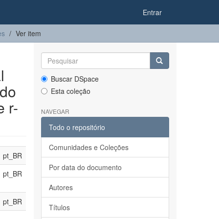
Entrar
es
Ver item
l
Buscar DSpace
 do
Esta coleção
 r-
NAVEGAR
Todo o repositório
Comunidades e Coleções
pt_BR
Por data do documento
pt_BR
Autores
pt_BR
Títulos