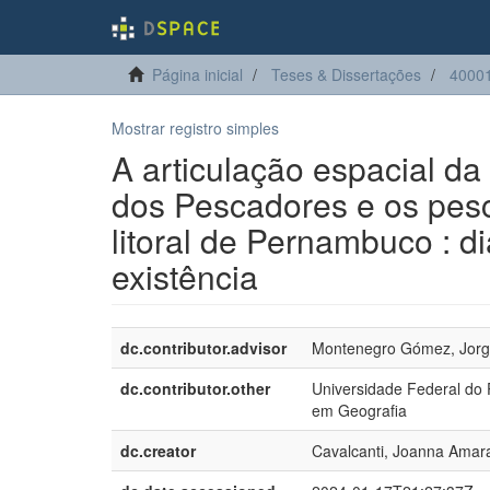
Página inicial
Teses & Dissertações
4000
Mostrar registro simples
A articulação espacial da
dos Pescadores e os pes
litoral de Pernambuco : di
existência
dc.contributor.advisor
Montenegro Gómez, Jorg
dc.contributor.other
Universidade Federal do
em Geografia
dc.creator
Cavalcanti, Joanna Amara