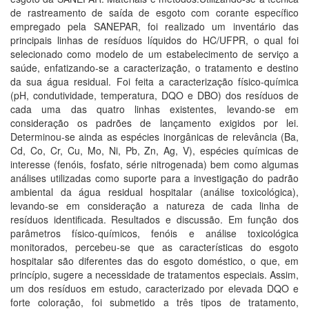
de rastreamento de saída de esgoto com corante específico
empregado pela SANEPAR, foi realizado um inventário das
principais linhas de resíduos líquidos do HC/UFPR, o qual foi
selecionado como modelo de um estabelecimento de serviço a
saúde, enfatizando-se a caracterização, o tratamento e destino
da sua água residual. Foi feita a caracterização físico-química
(pH, condutividade, temperatura, DQO e DBO) dos resíduos de
cada uma das quatro linhas existentes, levando-se em
consideração os padrões de lançamento exigidos por lei.
Determinou-se ainda as espécies inorgânicas de relevância (Ba,
Cd, Co, Cr, Cu, Mo, Ni, Pb, Zn, Ag, V), espécies químicas de
interesse (fenóis, fosfato, série nitrogenada) bem como algumas
análises utilizadas como suporte para a investigação do padrão
ambiental da água residual hospitalar (análise toxicológica),
levando-se em consideração a natureza de cada linha de
resíduos identificada. Resultados e discussão. Em função dos
parâmetros físico-químicos, fenóis e análise toxicológica
monitorados, percebeu-se que as características do esgoto
hospitalar são diferentes das do esgoto doméstico, o que, em
princípio, sugere a necessidade de tratamentos especiais. Assim,
um dos resíduos em estudo, caracterizado por elevada DQO e
forte coloração, foi submetido a três tipos de tratamento,