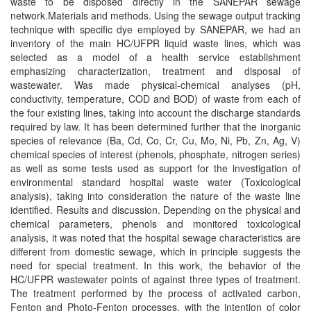
waste to be disposed directly in the SANEPAR sewage
network.Materials and methods. Using the sewage output tracking
technique with specific dye employed by SANEPAR, we had an
inventory of the main HC/UFPR liquid waste lines, which was
selected as a model of a health service establishment
emphasizing characterization, treatment and disposal of
wastewater. Was made physical-chemical analyses (pH,
conductivity, temperature, COD and BOD) of waste from each of
the four existing lines, taking into account the discharge standards
required by law. It has been determined further that the inorganic
species of relevance (Ba, Cd, Co, Cr, Cu, Mo, Ni, Pb, Zn, Ag, V)
chemical species of interest (phenols, phosphate, nitrogen series)
as well as some tests used as support for the investigation of
environmental standard hospital waste water (Toxicological
analysis), taking into consideration the nature of the waste line
identified. Results and discussion. Depending on the physical and
chemical parameters, phenols and monitored toxicological
analysis, it was noted that the hospital sewage characteristics are
different from domestic sewage, which in principle suggests the
need for special treatment. In this work, the behavior of the
HC/UFPR wastewater points of against three types of treatment.
The treatment performed by the process of activated carbon,
Fenton and Photo-Fenton processes, with the intention of color