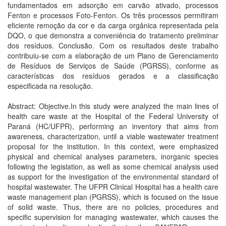
fundamentados em adsorção em carvão ativado, processos
Fenton e processos Foto-Fenton. Os três processos permitiram
eficiente remoção da cor e da carga orgânica representada pela
DQO, o que demonstra a conveniência do tratamento preliminar
dos resíduos. Conclusão. Com os resultados deste trabalho
contribuiu-se com a elaboração de um Plano de Gerenciamento
de Resíduos de Serviços de Saúde (PGRSS), conforme as
características dos resíduos gerados e a classificação
especificada na resolução.
Abstract: Objective.In this study were analyzed the main lines of
health care waste at the Hospital of the Federal University of
Paraná (HC/UFPR), performing an inventory that aims from
awareness, characterization, until a viable wastewater treatment
proposal for the institution. In this context, were emphasized
physical and chemical analyses parameters, inorganic species
following the legislation, as well as some chemical analysis used
as support for the investigation of the environmental standard of
hospital wastewater. The UFPR Clinical Hospital has a health care
waste management plan (PGRSS), which is focused on the issue
of solid waste. Thus, there are no policies, procedures and
specific supervision for managing wastewater, which causes the