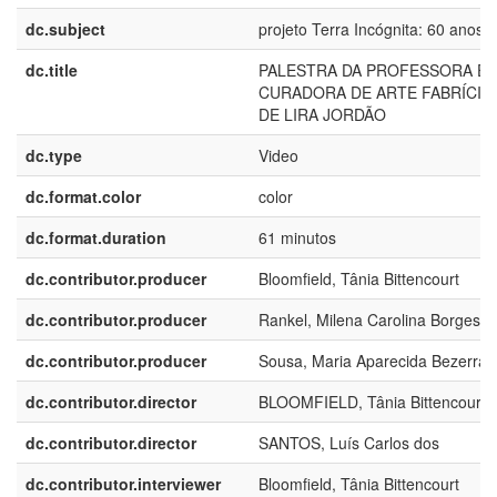
dc.subject
projeto Terra Incógnita: 60 anos
dc.title
PALESTRA DA PROFESSORA E
CURADORA DE ARTE FABRÍCIA
DE LIRA JORDÃO
dc.type
Video
dc.format.color
color
dc.format.duration
61 minutos
dc.contributor.producer
Bloomfield, Tânia Bittencourt
dc.contributor.producer
Rankel, Milena Carolina Borges
dc.contributor.producer
Sousa, Maria Aparecida Bezerra
dc.contributor.director
BLOOMFIELD, Tânia Bittencourt
dc.contributor.director
SANTOS, Luís Carlos dos
dc.contributor.interviewer
Bloomfield, Tânia Bittencourt