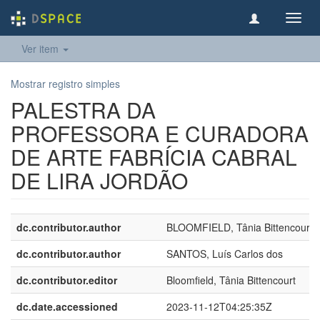
Toggl
navig
Ver item
Mostrar registro simples
PALESTRA DA
PROFESSORA E CURADORA
DE ARTE FABRÍCIA CABRAL
DE LIRA JORDÃO
dc.contributor.author
BLOOMFIELD, Tânia Bittencourt
dc.contributor.author
SANTOS, Luís Carlos dos
dc.contributor.editor
Bloomfield, Tânia Bittencourt
dc.date.accessioned
2023-11-12T04:25:35Z