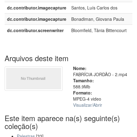
dc.contributor.imagecapture
Santos, Luís Carlos dos
dc.contributor.imagecapture
Bonadiman, Giovana Paula
dc.contributor.screenwriter
Bloomfield, Tânia Bittencourt
Arquivos deste item
Nome:
FABRÍCIA JORDÃO - 2.mp4
Tamanho:
588.9Mb
Formato:
MPEG-4 video
Visualizar/
Abrir
Este item aparece na(s) seguinte(s)
coleção(s)
Palestras
[33]