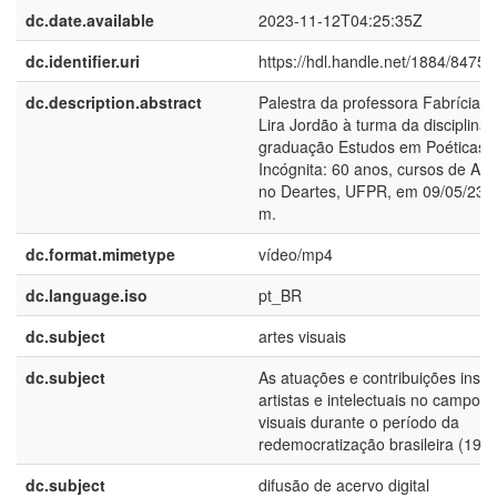
dc.date.available
2023-11-12T04:25:35Z
dc.identifier.uri
https://hdl.handle.net/1884/84755
dc.description.abstract
Palestra da professora Fabrícia C
Lira Jordão à turma da disciplina 
graduação Estudos em Poéticas 3
Incógnita: 60 anos, cursos de Arte
no Deartes, UFPR, em 09/05/23. 
m.
dc.format.mimetype
vídeo/mp4
dc.language.iso
pt_BR
dc.subject
artes visuais
dc.subject
As atuações e contribuições instit
artistas e intelectuais no campo d
visuais durante o período da
redemocratização brasileira (197
dc.subject
difusão de acervo digital