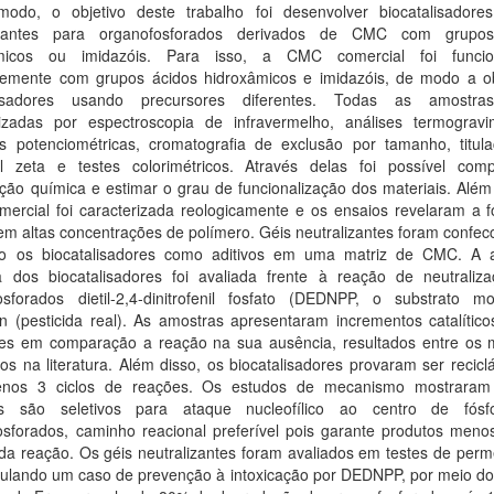
odo, o objetivo deste trabalho foi desenvolver biocatalisadore
lizantes para organofosforados derivados de CMC com grupos
âmicos ou imidazóis. Para isso, a CMC comercial foi funcion
temente com grupos ácidos hidroxâmicos e imidazóis, de modo a ob
alisadores usando precursores diferentes. Todas as amostra
rizadas por espectroscopia de infravermelho, análises termogravim
ões potenciométricas, cromatografia de exclusão por tamanho, titul
al zeta e testes colorimétricos. Através delas foi possível com
ção química e estimar o grau de funcionalização dos materiais. Além
ercial foi caracterizada reologicamente e os ensaios revelaram a 
em altas concentrações de polímero. Géis neutralizantes foram confe
ndo os biocatalisadores como aditivos em uma matriz de CMC. A a
ica dos biocatalisadores foi avaliada frente à reação de neutraliz
osforados dietil-2,4-dinitrofenil fosfato (DEDNPP, o substrato m
n (pesticida real). As amostras apresentaram incrementos catalítico
es em comparação a reação na sua ausência, resultados entre os 
os na literatura. Além disso, os biocatalisadores provaram ser recicl
enos 3 ciclos de reações. Os estudos de mecanismo mostraram
is são seletivos para ataque nucleofílico ao centro de fós
osforados, caminho reacional preferível pois garante produtos menos
 da reação. Os géis neutralizantes foram avaliados em testes de per
imulando um caso de prevenção à intoxicação por DEDNPP, por meio do