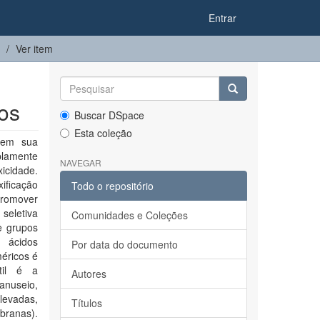
Entrar
Ver item
os
Buscar DSpace
Esta coleção
 em sua
plamente
NAVEGAR
icidade.
ificação
Todo o repositório
 promover
seletiva
Comunidades e Coleções
e grupos
, ácidos
Por data do documento
méricos é
til é a
Autores
anuseio,
levadas,
Títulos
mbranas).