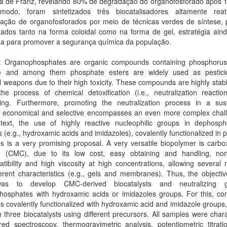
la de Franz, revelando 80% de degradação do organofosforado após 1
odo, foram sintetizados três biocatalisadores altamente rea
ização de organofosforados por meio de técnicas verdes de síntese,
izados tanto na forma coloidal como na forma de gel, estratégia ain
da para promover a segurança química da população.
t: Organophosphates are organic compounds containing phosphorus 
re and among them phosphate esters are widely used as pestic
 weapons due to their high toxicity. These compounds are highly stab
e process of chemical detoxification (i.e., neutralization reaction
ging. Furthermore, promoting the neutralization process in a sust
nt, economical and selective encompasses an even more complex chall
ntext, the use of highly reactive nucleophilic groups in dephospho
s (e.g., hydroxamic acids and imidazoles), covalently functionalized in 
s is a very promising proposal. A very versatile biopolymer is carb
se (CMC), due to its low cost, easy obtaining and handling, non-t
tibility and high viscosity at high concentrations, allowing several 
ferent characteristics (e.g., gels and membranes). Thus, the objectiv
as to develop CMC-derived biocatalysts and neutralizing g
hosphates with hydroxamic acids or imidazoles groups. For this, co
covalently functionalized with hydroxamic acid and imidazole groups,
n three biocatalysts using different precursors. All samples were char
red spectroscopy, thermogravimetric analysis, potentiometric titrati