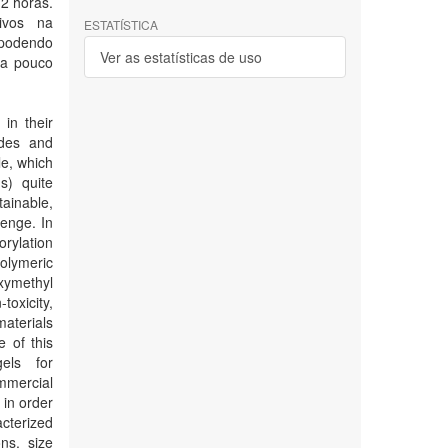
2 horas.
tivos na
ESTATÍSTICA
 podendo
Ver as estatísticas de uso
da pouco
in their
ides and
le, which
s) quite
ainable,
enge. In
rylation
polymeric
oxymethyl
oxicity,
materials
e of this
els for
mmercial
 in order
acterized
ons, size