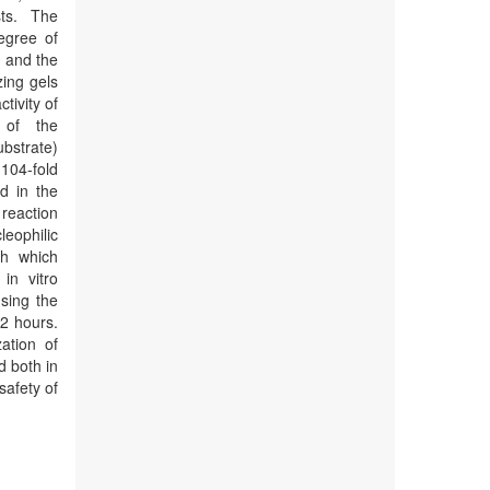
sts. The
egree of
d and the
zing gels
tivity of
n of the
bstrate)
104-fold
d in the
 reaction
leophilic
th which
in vitro
sing the
2 hours.
ation of
 both in
safety of