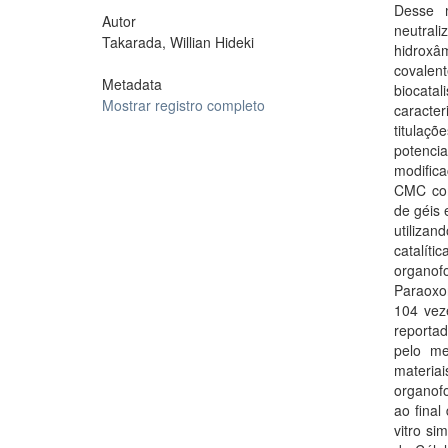
Desse m
Autor
neutra
Takarada, Willian Hideki
hidrox
covalen
Metadata
biocat
Mostrar registro completo
caracte
titulaç
potenci
modifica
CMC com
de géis 
utiliza
catalít
organof
Paraoxo
104 vez
reportad
pelo m
materia
organof
ao final
vitro s