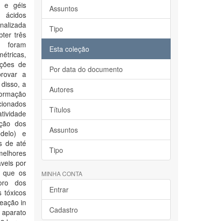
s e géis
Assuntos
 ácidos
alizada
Tipo
ter três
s foram
Esta coleção
étricas,
ações de
Por data do documento
provar a
 disso, a
Autores
formação
ccionados
Títulos
tividade
ação dos
Assuntos
odelo) e
s de até
Tipo
melhores
áveis por
 que os
MINHA CONTA
foro dos
Entrar
 tóxicos
meação in
Cadastro
 aparato