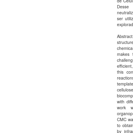
de Célu
Desse m
neutral
ser util
explora
Abstrac
structu
chemical
makes th
challen
efficie
this co
reaction
template
cellulo
biocompa
with dif
work w
organop
CMC was 
to obtai
by infra