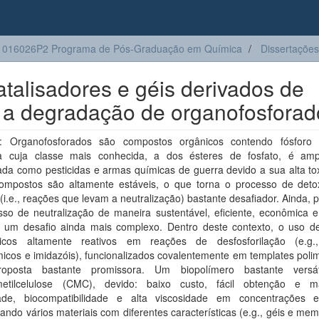
1016026P2 Programa de Pós-Graduação em Química
Dissertações
talisadores e géis derivados de
a a degradação de organofosforad
: Organofosforados são compostos orgânicos contendo fósforo
ra cuja classe mais conhecida, a dos ésteres de fosfato, é am
da como pesticidas e armas químicas de guerra devido a sua alta tox
ompostos são altamente estáveis, o que torna o processo de detox
(i.e., reações que levam a neutralização) bastante desafiador. Ainda,
so de neutralização de maneira sustentável, eficiente, econômica e 
 um desafio ainda mais complexo. Dentro deste contexto, o uso d
ílicos altamente reativos em reações de desfosforilação (e.g.
icos e imidazóis), funcionalizados covalentemente em templates poli
oposta bastante promissora. Um biopolímero bastante versá
metilcelulose (CMC), devido: baixo custo, fácil obtenção e m
dade, biocompatibilidade e alta viscosidade em concentrações e
itando vários materiais com diferentes características (e.g., géis e me