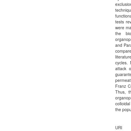
exclusi
techniq
function
tests re
were mad
the bio
organop
and Par
compare
literatu
cycles. 
attack 
guarant
permeat
Franz C
Thus, th
organop
colloida
the popu
URI