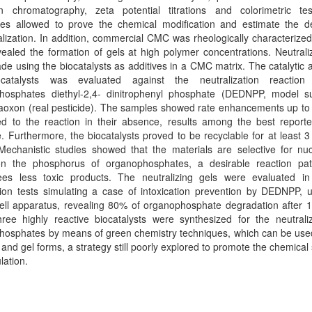
on chromatography, zeta potential titrations and colorimetric te
ues allowed to prove the chemical modification and estimate the d
alization. In addition, commercial CMC was rheologically characterize
vealed the formation of gels at high polymer concentrations. Neutrali
e using the biocatalysts as additives in a CMC matrix. The catalytic ac
catalysts was evaluated against the neutralization reactio
hosphates diethyl-2,4- dinitrophenyl phosphate (DEDNPP, model su
aoxon (real pesticide). The samples showed rate enhancements up to 
d to the reaction in their absence, results among the best reporte
re. Furthermore, the biocatalysts proved to be recyclable for at least 3
Mechanistic studies showed that the materials are selective for nuc
on the phosphorus of organophosphates, a desirable reaction pa
ees less toxic products. The neutralizing gels were evaluated in 
ion tests simulating a case of intoxication prevention by DEDNPP, u
ell apparatus, revealing 80% of organophosphate degradation after 1
ree highly reactive biocatalysts were synthesized for the neutraliz
hosphates by means of green chemistry techniques, which can be used
l and gel forms, a strategy still poorly explored to promote the chemical 
lation.