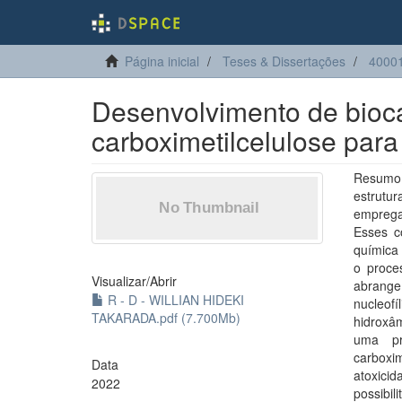
Página inicial
Teses & Dissertações
4000
Desenvolvimento de bioca
carboximetilcelulose par
Resumo
estrutu
emprega
Esses c
química 
o proces
Visualizar/
Abrir
abrange
R - D - WILLIAN HIDEKI
nucleof
TAKARADA.pdf (7.700Mb)
hidroxâm
uma pr
carboxi
Data
atoxici
2022
possibil