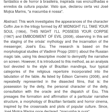
fantástico e de horror à brasileira, inspirada nas encruzilhadas e
enredos da cultura popular. Visto que, declarou certa vez José
Mojica Marins, "a macumba é nossa".
Abstract: This work investigates the appearances of the character
Coffin Joe in the trilogy formed by AT MIDNIGHT I'LL TAKE YOUR
SOUL (1964), THIS NIGHT I'LL POSSESS YOUR CORPSE
(1967) and EMBODIMENT OF EVIL (2008), observing in this set
the staging of the orixás' mythology and the incarnation of the
messenger, José's Exu. The research is based on the
morphological studies of Vladimir Propp (2001) about the Russian
magic tale, using his descriptive model to demystify the narrative
on screen. However, it is introduced to this method, as an analysis
tool devoted to the style of Brazilian mandinga, four typical
categories of the religious repertoire incorporated into the
tabulation of the fable. As listed by Edison Carneiro (2008), and
repeatedly represented in the dissected films, that is: the
possession by the deity, the personal character of the deity,
consultation with the oracle and the dispatch of Exu. This
presages the formation and affirmation of a particular narrative
structure, a morphology of Brazilian fantastic and horror cinema,
inspired by the crossroads and plots of popular culture. Since,
José Mojica Marins once declared, "macumba is ours".