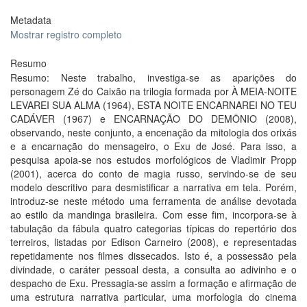
Metadata
Mostrar registro completo
Resumo
Resumo: Neste trabalho, investiga-se as aparições do
personagem Zé do Caixão na trilogia formada por À MEIA-NOITE
LEVAREI SUA ALMA (1964), ESTA NOITE ENCARNAREI NO TEU
CADÁVER (1967) e ENCARNAÇÃO DO DEMÔNIO (2008),
observando, neste conjunto, a encenação da mitologia dos orixás
e a encarnação do mensageiro, o Exu de José. Para isso, a
pesquisa apoia-se nos estudos morfológicos de Vladimir Propp
(2001), acerca do conto de magia russo, servindo-se de seu
modelo descritivo para desmistificar a narrativa em tela. Porém,
introduz-se neste método uma ferramenta de análise devotada
ao estilo da mandinga brasileira. Com esse fim, incorpora-se à
tabulação da fábula quatro categorias típicas do repertório dos
terreiros, listadas por Edison Carneiro (2008), e representadas
repetidamente nos filmes dissecados. Isto é, a possessão pela
divindade, o caráter pessoal desta, a consulta ao adivinho e o
despacho de Exu. Pressagia-se assim a formação e afirmação de
uma estrutura narrativa particular, uma morfologia do cinema