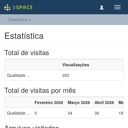
Toggl
navig
Estatística
Estatística
Total de visitas
Visualizações
Qualidade ...
293
Total de visitas por mês
Fevereiro 2026
Março 2026
Abril 2026
Maio
Qualidade ...
5
34
36
18
Arquivos visitados