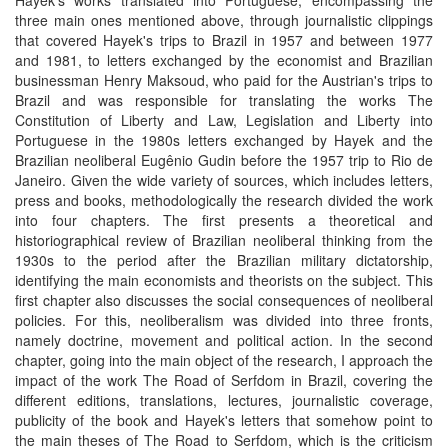
Hayek's works translated into Portuguese, encompassing the
three main ones mentioned above, through journalistic clippings
that covered Hayek's trips to Brazil in 1957 and between 1977
and 1981, to letters exchanged by the economist and Brazilian
businessman Henry Maksoud, who paid for the Austrian's trips to
Brazil and was responsible for translating the works The
Constitution of Liberty and Law, Legislation and Liberty into
Portuguese in the 1980s letters exchanged by Hayek and the
Brazilian neoliberal Eugênio Gudin before the 1957 trip to Rio de
Janeiro. Given the wide variety of sources, which includes letters,
press and books, methodologically the research divided the work
into four chapters. The first presents a theoretical and
historiographical review of Brazilian neoliberal thinking from the
1930s to the period after the Brazilian military dictatorship,
identifying the main economists and theorists on the subject. This
first chapter also discusses the social consequences of neoliberal
policies. For this, neoliberalism was divided into three fronts,
namely doctrine, movement and political action. In the second
chapter, going into the main object of the research, I approach the
impact of the work The Road of Serfdom in Brazil, covering the
different editions, translations, lectures, journalistic coverage,
publicity of the book and Hayek's letters that somehow point to
the main theses of The Road to Serfdom, which is the criticism