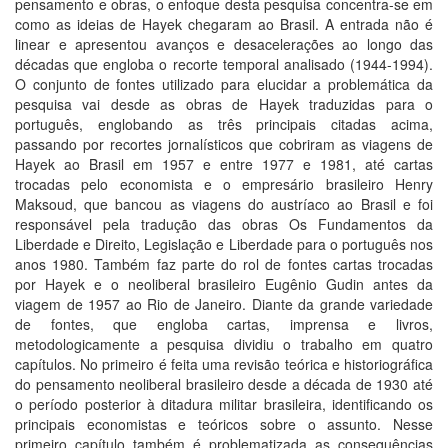
pensamento e obras, o enfoque desta pesquisa concentra-se em
como as ideias de Hayek chegaram ao Brasil. A entrada não é
linear e apresentou avanços e desacelerações ao longo das
décadas que engloba o recorte temporal analisado (1944-1994).
O conjunto de fontes utilizado para elucidar a problemática da
pesquisa vai desde as obras de Hayek traduzidas para o
português, englobando as três principais citadas acima,
passando por recortes jornalísticos que cobriram as viagens de
Hayek ao Brasil em 1957 e entre 1977 e 1981, até cartas
trocadas pelo economista e o empresário brasileiro Henry
Maksoud, que bancou as viagens do austríaco ao Brasil e foi
responsável pela tradução das obras Os Fundamentos da
Liberdade e Direito, Legislação e Liberdade para o português nos
anos 1980. Também faz parte do rol de fontes cartas trocadas
por Hayek e o neoliberal brasileiro Eugênio Gudin antes da
viagem de 1957 ao Rio de Janeiro. Diante da grande variedade
de fontes, que engloba cartas, imprensa e livros,
metodologicamente a pesquisa dividiu o trabalho em quatro
capítulos. No primeiro é feita uma revisão teórica e historiográfica
do pensamento neoliberal brasileiro desde a década de 1930 até
o período posterior à ditadura militar brasileira, identificando os
principais economistas e teóricos sobre o assunto. Nesse
primeiro capítulo também é problematizada as consequências