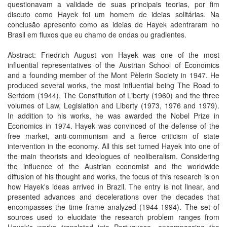
questionavam a validade de suas principais teorias, por fim
discuto como Hayek foi um homem de ideias solitárias. Na
conclusão apresento como as ideias de Hayek adentraram no
Brasil em fluxos que eu chamo de ondas ou gradientes.
Abstract: Friedrich August von Hayek was one of the most
influential representatives of the Austrian School of Economics
and a founding member of the Mont Pèlerin Society in 1947. He
produced several works, the most influential being The Road to
Serfdom (1944), The Constitution of Liberty (1960) and the three
volumes of Law, Legislation and Liberty (1973, 1976 and 1979).
In addition to his works, he was awarded the Nobel Prize in
Economics in 1974. Hayek was convinced of the defense of the
free market, anti-communism and a fierce criticism of state
intervention in the economy. All this set turned Hayek into one of
the main theorists and ideologues of neoliberalism. Considering
the influence of the Austrian economist and the worldwide
diffusion of his thought and works, the focus of this research is on
how Hayek's ideas arrived in Brazil. The entry is not linear, and
presented advances and decelerations over the decades that
encompasses the time frame analyzed (1944-1994). The set of
sources used to elucidate the research problem ranges from