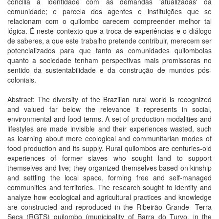
concilia a identidade com as demandas 'atualizadas' da
comunidade; e parcela dos agentes e instituições que se
relacionam com o quilombo carecem compreender melhor tal
lógica. É neste contexto que a troca de experiências e o diálogo
de saberes, a que este trabalho pretende contribuir, merecem ser
potencializados para que tanto as comunidades quilombolas
quanto a sociedade tenham perspectivas mais promissoras no
sentido da sustentabilidade e da construção de mundos pós-
coloniais.
Abstract: The diversity of the Brazilian rural world is recognized
and valued far below the relevance it represents in social,
environmental and food terms. A set of production modalities and
lifestyles are made invisible and their experiences wasted, such
as learning about more ecological and communitarian modes of
food production and its supply. Rural quilombos are centuries-old
experiences of former slaves who sought land to support
themselves and live; they organized themselves based on kinship
and settling the local space, forming free and self-managed
communities and territories. The research sought to identify and
analyze how ecological and agricultural practices and knowledge
are constructed and reproduced in the Ribeirão Grande- Terra
Seca (RGTS) quilombo (municipality of Barra do Turvo, in the