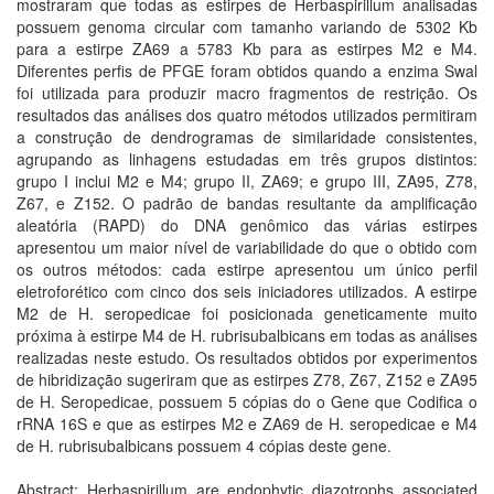
mostraram que todas as estirpes de Herbaspirillum analisadas
possuem genoma circular com tamanho variando de 5302 Kb
para a estirpe ZA69 a 5783 Kb para as estirpes M2 e M4.
Diferentes perfis de PFGE foram obtidos quando a enzima Swal
foi utilizada para produzir macro fragmentos de restrição. Os
resultados das análises dos quatro métodos utilizados permitiram
a construção de dendrogramas de similaridade consistentes,
agrupando as linhagens estudadas em três grupos distintos:
grupo I inclui M2 e M4; grupo II, ZA69; e grupo III, ZA95, Z78,
Z67, e Z152. O padrão de bandas resultante da amplificação
aleatória (RAPD) do DNA genômico das várias estirpes
apresentou um maior nível de variabilidade do que o obtido com
os outros métodos: cada estirpe apresentou um único perfil
eletroforético com cinco dos seis iniciadores utilizados. A estirpe
M2 de H. seropedicae foi posicionada geneticamente muito
próxima à estirpe M4 de H. rubrisubalbicans em todas as análises
realizadas neste estudo. Os resultados obtidos por experimentos
de hibridização sugeriram que as estirpes Z78, Z67, Z152 e ZA95
de H. Seropedicae, possuem 5 cópias do o Gene que Codifica o
rRNA 16S e que as estirpes M2 e ZA69 de H. seropedicae e M4
de H. rubrisubalbicans possuem 4 cópias deste gene.
Abstract: Herbaspirillum are endophytic diazotrophs associated