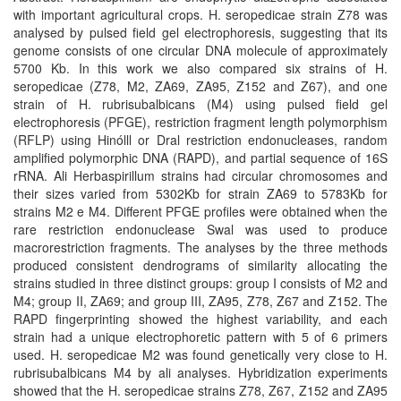
with important agricultural crops. H. seropedicae strain Z78 was
analysed by pulsed field gel electrophoresis, suggesting that its
genome consists of one circular DNA molecule of approximately
5700 Kb. In this work we also compared six strains of H.
seropedicae (Z78, M2, ZA69, ZA95, Z152 and Z67), and one
strain of H. rubrisubalbicans (M4) using pulsed field gel
electrophoresis (PFGE), restriction fragment length polymorphism
(RFLP) using Hinólll or Dral restriction endonucleases, random
amplified polymorphic DNA (RAPD), and partial sequence of 16S
rRNA. Ali Herbaspirillum strains had circular chromosomes and
their sizes varied from 5302Kb for strain ZA69 to 5783Kb for
strains M2 e M4. Different PFGE profiles were obtained when the
rare restriction endonuclease Swal was used to produce
macrorestriction fragments. The analyses by the three methods
produced consistent dendrograms of similarity allocating the
strains studied in three distinct groups: group I consists of M2 and
M4; group II, ZA69; and group III, ZA95, Z78, Z67 and Z152. The
RAPD fingerprinting showed the highest variability, and each
strain had a unique electrophoretic pattern with 5 of 6 primers
used. H. seropedicae M2 was found genetically very close to H.
rubrisubalbicans M4 by ali analyses. Hybridization experiments
showed that the H. seropedicae strains Z78, Z67, Z152 and ZA95