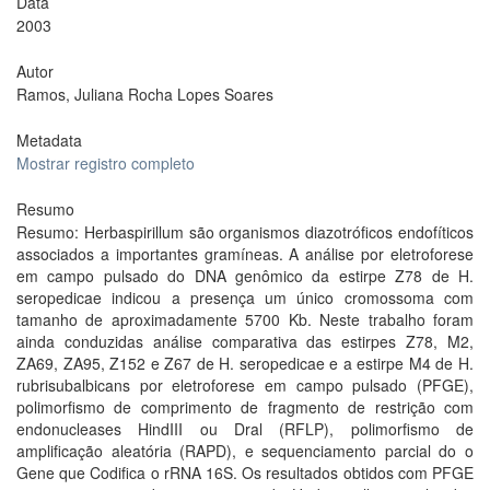
Data
2003
Autor
Ramos, Juliana Rocha Lopes Soares
Metadata
Mostrar registro completo
Resumo
Resumo: Herbaspirillum são organismos diazotróficos endofíticos
associados a importantes gramíneas. A análise por eletroforese
em campo pulsado do DNA genômico da estirpe Z78 de H.
seropedicae indicou a presença um único cromossoma com
tamanho de aproximadamente 5700 Kb. Neste trabalho foram
ainda conduzidas análise comparativa das estirpes Z78, M2,
ZA69, ZA95, Z152 e Z67 de H. seropedicae e a estirpe M4 de H.
rubrisubalbicans por eletroforese em campo pulsado (PFGE),
polimorfismo de comprimento de fragmento de restrição com
endonucleases HindIII ou Dral (RFLP), polimorfismo de
amplificação aleatória (RAPD), e sequenciamento parcial do o
Gene que Codifica o rRNA 16S. Os resultados obtidos com PFGE