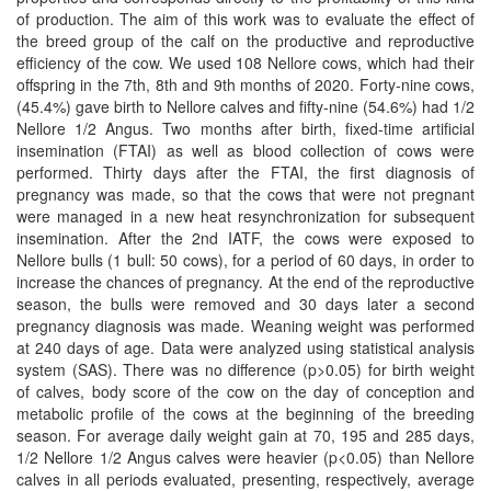
of production. The aim of this work was to evaluate the effect of
the breed group of the calf on the productive and reproductive
efficiency of the cow. We used 108 Nellore cows, which had their
offspring in the 7th, 8th and 9th months of 2020. Forty-nine cows,
(45.4%) gave birth to Nellore calves and fifty-nine (54.6%) had 1/2
Nellore 1/2 Angus. Two months after birth, fixed-time artificial
insemination (FTAI) as well as blood collection of cows were
performed. Thirty days after the FTAI, the first diagnosis of
pregnancy was made, so that the cows that were not pregnant
were managed in a new heat resynchronization for subsequent
insemination. After the 2nd IATF, the cows were exposed to
Nellore bulls (1 bull: 50 cows), for a period of 60 days, in order to
increase the chances of pregnancy. At the end of the reproductive
season, the bulls were removed and 30 days later a second
pregnancy diagnosis was made. Weaning weight was performed
at 240 days of age. Data were analyzed using statistical analysis
system (SAS). There was no difference (p>0.05) for birth weight
of calves, body score of the cow on the day of conception and
metabolic profile of the cows at the beginning of the breeding
season. For average daily weight gain at 70, 195 and 285 days,
1/2 Nellore 1/2 Angus calves were heavier (p<0.05) than Nellore
calves in all periods evaluated, presenting, respectively, average