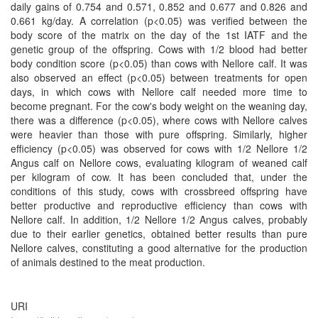
daily gains of 0.754 and 0.571, 0.852 and 0.677 and 0.826 and
0.661 kg/day. A correlation (p<0.05) was verified between the
body score of the matrix on the day of the 1st IATF and the
genetic group of the offspring. Cows with 1/2 blood had better
body condition score (p<0.05) than cows with Nellore calf. It was
also observed an effect (p<0.05) between treatments for open
days, in which cows with Nellore calf needed more time to
become pregnant. For the cow's body weight on the weaning day,
there was a difference (p<0.05), where cows with Nellore calves
were heavier than those with pure offspring. Similarly, higher
efficiency (p<0.05) was observed for cows with 1/2 Nellore 1/2
Angus calf on Nellore cows, evaluating kilogram of weaned calf
per kilogram of cow. It has been concluded that, under the
conditions of this study, cows with crossbreed offspring have
better productive and reproductive efficiency than cows with
Nellore calf. In addition, 1/2 Nellore 1/2 Angus calves, probably
due to their earlier genetics, obtained better results than pure
Nellore calves, constituting a good alternative for the production
of animals destined to the meat production.
URI