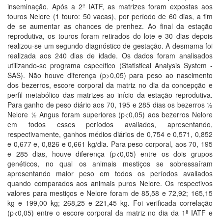
inseminação. Após a 2ª IATF, as matrizes foram expostas aos
touros Nelore (1 touro: 50 vacas), por período de 60 dias, a fim
de se aumentar as chances de prenhez. Ao final da estação
reprodutiva, os touros foram retirados do lote e 30 dias depois
realizou-se um segundo diagnóstico de gestação. A desmama foi
realizada aos 240 dias de idade. Os dados foram analisados
utilizando-se programa específico (Statistical Analysis System -
SAS). Não houve diferença (p>0,05) para peso ao nascimento
dos bezerros, escore corporal da matriz no dia da concepção e
perfil metabólico das matrizes ao início da estação reprodutiva.
Para ganho de peso diário aos 70, 195 e 285 dias os bezerros ½
Nelore ½ Angus foram superiores (p<0,05) aos bezerros Nelore
em todos esses períodos avaliados, apresentando,
respectivamente, ganhos médios diários de 0,754 e 0,571, 0,852
e 0,677 e, 0,826 e 0,661 kg/dia. Para peso corporal, aos 70, 195
e 285 dias, houve diferença (p<0,05) entre os dois grupos
genéticos, no qual os animais mestiços se sobressaíram
apresentando maior peso em todos os períodos avaliados
quando comparados aos animais puros Nelore. Os respectivos
valores para mestiços e Nelore foram de 85,58 e 72,92; 165,15
kg e 199,00 kg; 268,25 e 221,45 kg. Foi verificada correlação
(p<0,05) entre o escore corporal da matriz no dia da 1ª IATF e