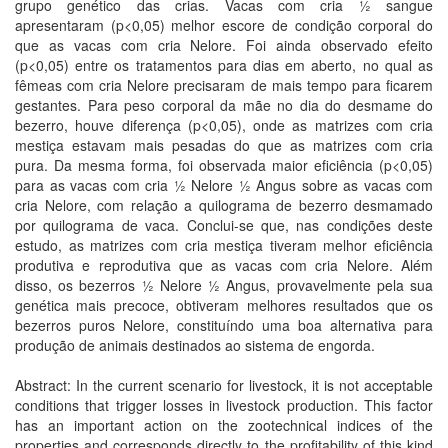
grupo genético das crias. Vacas com cria ½ sangue
apresentaram (p<0,05) melhor escore de condição corporal do
que as vacas com cria Nelore. Foi ainda observado efeito
(p<0,05) entre os tratamentos para dias em aberto, no qual as
fêmeas com cria Nelore precisaram de mais tempo para ficarem
gestantes. Para peso corporal da mãe no dia do desmame do
bezerro, houve diferença (p<0,05), onde as matrizes com cria
mestiça estavam mais pesadas do que as matrizes com cria
pura. Da mesma forma, foi observada maior eficiência (p<0,05)
para as vacas com cria ½ Nelore ½ Angus sobre as vacas com
cria Nelore, com relação a quilograma de bezerro desmamado
por quilograma de vaca. Conclui-se que, nas condições deste
estudo, as matrizes com cria mestiça tiveram melhor eficiência
produtiva e reprodutiva que as vacas com cria Nelore. Além
disso, os bezerros ½ Nelore ½ Angus, provavelmente pela sua
genética mais precoce, obtiveram melhores resultados que os
bezerros puros Nelore, constituíndo uma boa alternativa para
produção de animais destinados ao sistema de engorda.
Abstract: In the current scenario for livestock, it is not acceptable
conditions that trigger losses in livestock production. This factor
has an important action on the zootechnical indices of the
properties and corresponds directly to the profitability of this kind