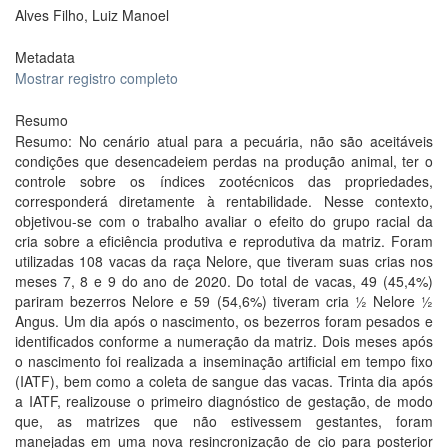
Alves Filho, Luiz Manoel
Metadata
Mostrar registro completo
Resumo
Resumo: No cenário atual para a pecuária, não são aceitáveis
condições que desencadeiem perdas na produção animal, ter o
controle sobre os índices zootécnicos das propriedades,
corresponderá diretamente à rentabilidade. Nesse contexto,
objetivou-se com o trabalho avaliar o efeito do grupo racial da
cria sobre a eficiência produtiva e reprodutiva da matriz. Foram
utilizadas 108 vacas da raça Nelore, que tiveram suas crias nos
meses 7, 8 e 9 do ano de 2020. Do total de vacas, 49 (45,4%)
pariram bezerros Nelore e 59 (54,6%) tiveram cria ½ Nelore ½
Angus. Um dia após o nascimento, os bezerros foram pesados e
identificados conforme a numeração da matriz. Dois meses após
o nascimento foi realizada a inseminação artificial em tempo fixo
(IATF), bem como a coleta de sangue das vacas. Trinta dia após
a IATF, realizouse o primeiro diagnóstico de gestação, de modo
que, as matrizes que não estivessem gestantes, foram
manejadas em uma nova resincronização de cio para posterior