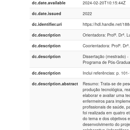
dc.date.available
2024-02-20T10:15:44Z
dc.date.issued
2022
dc.identifier.uri
https://hdl.handle.net/18
dc.description
Orientadora: Profª. Drª. 
dc.description
Coorientadora: Profª. Drª.
dc.description
Dissertação (mestrado) -
Programa de Pós-Graduaç
dc.description
Inclui referências: p. 101
dc.description.abstract
Resumo: Trata-se de pesq
produção tecnológica, rea
elaborar e avaliar uma te
enfermeiros para impleme
profissionais de saúde, 
foi realizada em quatro 
do tema e dos objetivos 
desenvolvimento do projet