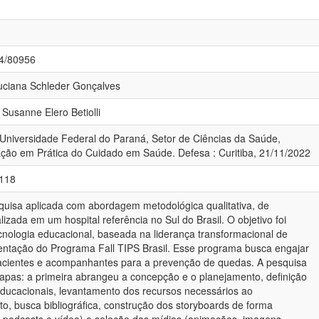
84/80956
Luciana Schleder Gonçalves
 Susanne Elero Betiolli
 Universidade Federal do Paraná, Setor de Ciências da Saúde,
ão em Prática do Cuidado em Saúde. Defesa : Curitiba, 21/11/2022
-118
uisa aplicada com abordagem metodológica qualitativa, de
lizada em um hospital referência no Sul do Brasil. O objetivo foi
cnologia educacional, baseada na liderança transformacional de
ntação do Programa Fall TIPS Brasil. Esse programa busca engajar
pacientes e acompanhantes para a prevenção de quedas. A pesquisa
etapas: a primeira abrangeu a concepção e o planejamento, definição
educacionais, levantamento dos recursos necessários ao
o, busca bibliográfica, construção dos storyboards de forma