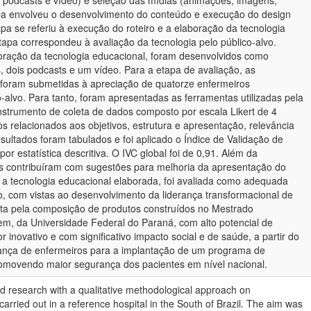
s, podcasts e vídeo) e seleção das mídias (animações, imagens,
pa envolveu o desenvolvimento do conteúdo e execução do design
tapa se referiu à execução do roteiro e a elaboração da tecnologia
tapa correspondeu à avaliação da tecnologia pelo público-alvo.
ração da tecnologia educacional, foram desenvolvidos como
s, dois podcasts e um vídeo. Para a etapa de avaliação, as
 foram submetidas à apreciação de quatorze enfermeiros
-alvo. Para tanto, foram apresentadas as ferramentas utilizadas pela
instrumento de coleta de dados composto por escala Likert de 4
os relacionados aos objetivos, estrutura e apresentação, relevância
esultados foram tabulados e foi aplicado o Índice de Validação de
or estatística descritiva. O IVC global foi de 0,91. Além da
tes contribuíram com sugestões para melhoria da apresentação do
e a tecnologia educacional elaborada, foi avaliada como adequada
o, com vistas ao desenvolvimento da liderança transformacional de
ta pela composição de produtos construídos no Mestrado
em, da Universidade Federal do Paraná, com alto potencial de
 inovativo e com significativo impacto social e de saúde, a partir do
rança de enfermeiros para a implantação de um programa de
omovendo maior segurança dos pacientes em nível nacional.
ied research with a qualitative methodological approach on
carried out in a reference hospital in the South of Brazil. The aim was