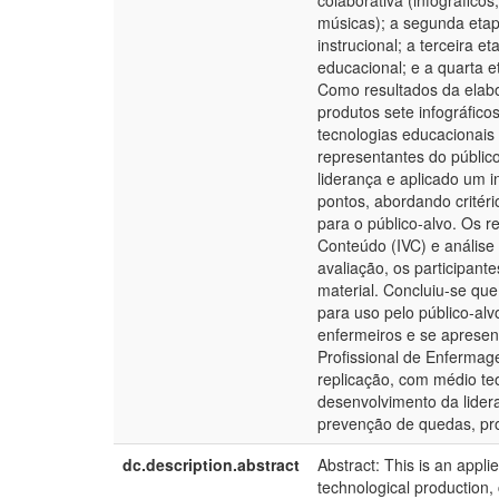
colaborativa (infográfico
músicas); a segunda eta
instrucional; a terceira e
educacional; e a quarta e
Como resultados da elabo
produtos sete infográfico
tecnologias educacionais
representantes do público
liderança e aplicado um 
pontos, abordando critéri
para o público-alvo. Os r
Conteúdo (IVC) e análise p
avaliação, os participan
material. Concluiu-se qu
para uso pelo público-alv
enfermeiros e se apresen
Profissional de Enfermag
replicação, com médio teor
desenvolvimento da lide
prevenção de quedas, pr
dc.description.abstract
Abstract: This is an appl
technological production, 