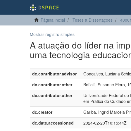
Página inicial
Teses & Dissertações
4000
Mostrar registro simples
A atuação do líder na impl
uma tecnologia educacio
dc.contributor.advisor
Gonçalves, Luciana Schle
dc.contributor.other
Betiolli, Susanne Elero, 1
dc.contributor.other
Universidade Federal do
em Prática do Cuidado 
dc.creator
Gariba, Ingrid Marcela Pi
dc.date.accessioned
2024-02-20T10:15:44Z