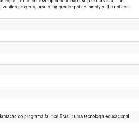
lth impact, from the development of leadership of nurses for the
revention program, promoting greater patient safety at the national
lantação do programa fall tips Brasil : uma tecnologia educacional