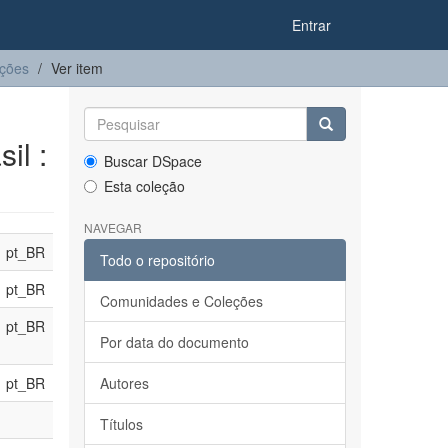
Entrar
ações
Ver item
il :
Buscar DSpace
Esta coleção
NAVEGAR
pt_BR
Todo o repositório
pt_BR
Comunidades e Coleções
pt_BR
Por data do documento
pt_BR
Autores
Títulos