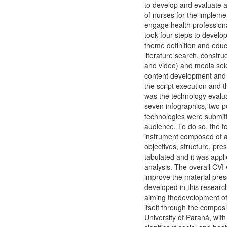
to develop and evaluate a
of nurses for the impleme
engage health professional
took four steps to develop
theme definition and educ
literature search, constru
and video) and media sel
content development and ex
the script execution and 
was the technology evalua
seven infographics, two p
technologies were submitt
audience. To do so, the t
instrument composed of a 4
objectives, structure, pr
tabulated and it was appli
analysis. The overall CVI
improve the material pres
developed in this researc
aiming thedevelopment of 
itself through the composi
University of Paraná, with