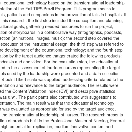
n educational technology based on the transformational leadership
ntation of the Fall TIPS Brazil Program. This program seeks to
s, patients and companions in the prevention of falls in hospitals. It
 this research: the first step included the conception and planning,
ational goals, gathering needed resources to run the project,
ction of storyboards in a collaborative way (infographics, podcasts,
ection (animations, images, music); the second step covered the
ecution of the instructional design; the third step was referred to
the development of the educational technology; and the fourth step
tion by the target audience thatgenerated the following products:
odcasts and one video. For the evaluation step, the educational
ed to the assessment of fourteen nurses representing the target
ools used by the leadership were presented and a data collection
-point Likert scale was applied, addressing criteria related to the
esentation and relevance to the target audience. The results were
ed the Content Validation Index (CVI) and descriptive statistics
 was 0.91. The participants also contributed with suggestions to
entation. The main result was that the educational technology
h was evaluated as appropriate for use by the target audience,
the transformational leadership of nurses. The research presents
tion of products built in the Professional Master of Nursing, Federal
 high potential for replication, medium innovative content and