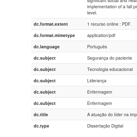
significant social and hea
implementation of a fall p
level.
dc.format.extent
1 recurso online : PDF.
dc.format.mimetype
application/pdf
dc.language
Português
dc.subject
Segurança do paciente
dc.subject
Tecnologia educacional
dc.subject
Liderança
dc.subject
Enfermagem
dc.subject
Enfermagem
dc.title
A atuação do líder na imp
dc.type
Dissertação Digital