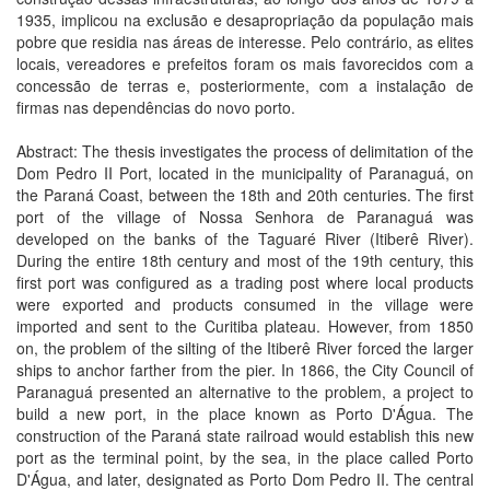
1935, implicou na exclusão e desapropriação da população mais
pobre que residia nas áreas de interesse. Pelo contrário, as elites
locais, vereadores e prefeitos foram os mais favorecidos com a
concessão de terras e, posteriormente, com a instalação de
firmas nas dependências do novo porto.
Abstract: The thesis investigates the process of delimitation of the
Dom Pedro II Port, located in the municipality of Paranaguá, on
the Paraná Coast, between the 18th and 20th centuries. The first
port of the village of Nossa Senhora de Paranaguá was
developed on the banks of the Taguaré River (Itiberê River).
During the entire 18th century and most of the 19th century, this
first port was configured as a trading post where local products
were exported and products consumed in the village were
imported and sent to the Curitiba plateau. However, from 1850
on, the problem of the silting of the Itiberê River forced the larger
ships to anchor farther from the pier. In 1866, the City Council of
Paranaguá presented an alternative to the problem, a project to
build a new port, in the place known as Porto D'Água. The
construction of the Paraná state railroad would establish this new
port as the terminal point, by the sea, in the place called Porto
D'Água, and later, designated as Porto Dom Pedro II. The central