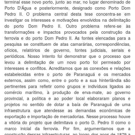
terminal esse novo porto, junto ao mar, no lugar denominado de
Porto D'Água e posteriormente, designado como Porto Dom
Pedro II. O problema central desta tese concentra-se em
investigar os interesses e motivações envolvidos na delimitação
do porto Dom Pedro II. Outro problema refere-se às
transformações e impactos provocados pela construção da
ferrovia e do porto Dom Pedro II. As fontes elencadas para a
pesquisa se constituem de atas camarárias, correspondências,
ofícios, relatórios de governo, fontes judiciais, seriais e
periódicos. Nosso intento foi demonstrar que o processo que
levou a delimitação de um novo porto foi permeado por
interesses e conflitos. Acreditamos que as conexões e relações
estabelecidas entre o porto de Paranaguá e os mercados
externos, assim como, entre o porto e a sua hinterlândia são
pertinentes para refletir como grupos e indivíduos ligados ao
comércio marítimo, à produção de erva-mate, ao governo
provincial, a política e ao poder local elaboraram planos e
projetos no sentido de dotar a baía de Paranaguá de uma
infraestrutura que atendesse as demandas econômicas de
exportação e importação de mercadorias. Nesse processo houve
a vitória do projeto que delimitava o porto D. Pedro II como o
marco inicial da ferrovia. Por fim, argumentamos que a
construção dessas infraestruturas, ao longo dos anos de 1879 a