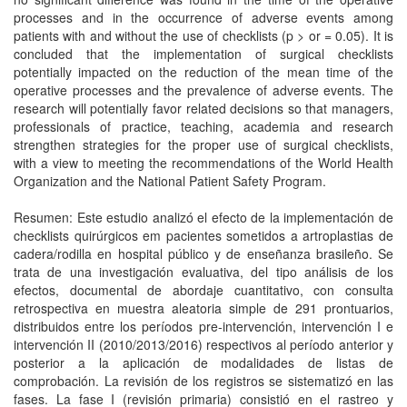
processes and in the occurrence of adverse events among
patients with and without the use of checklists (p > or = 0.05). It is
concluded that the implementation of surgical checklists
potentially impacted on the reduction of the mean time of the
operative processes and the prevalence of adverse events. The
research will potentially favor related decisions so that managers,
professionals of practice, teaching, academia and research
strengthen strategies for the proper use of surgical checklists,
with a view to meeting the recommendations of the World Health
Organization and the National Patient Safety Program.
Resumen: Este estudio analizó el efecto de la implementación de
checklists quirúrgicos em pacientes sometidos a artroplastias de
cadera/rodilla en hospital público y de enseñanza brasileño. Se
trata de una investigación evaluativa, del tipo análisis de los
efectos, documental de abordaje cuantitativo, con consulta
retrospectiva en muestra aleatoria simple de 291 prontuarios,
distribuidos entre los períodos pre-intervención, intervención I e
intervención II (2010/2013/2016) respectivos al período anterior y
posterior a la aplicación de modalidades de listas de
comprobación. La revisión de los registros se sistematizó en las
fases. La fase I (revisión primaria) consistió en el rastreo y