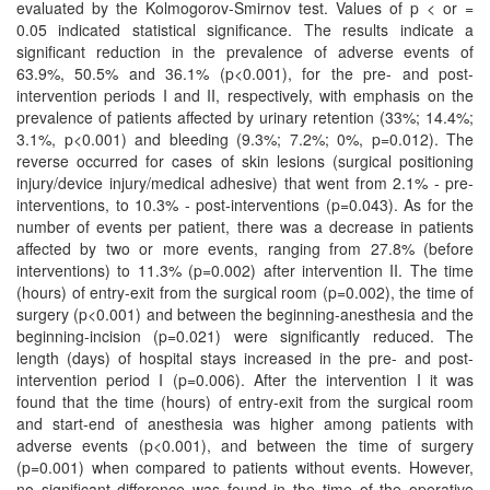
evaluated by the Kolmogorov-Smirnov test. Values of p < or =
0.05 indicated statistical significance. The results indicate a
significant reduction in the prevalence of adverse events of
63.9%, 50.5% and 36.1% (p<0.001), for the pre- and post-
intervention periods I and II, respectively, with emphasis on the
prevalence of patients affected by urinary retention (33%; 14.4%;
3.1%, p<0.001) and bleeding (9.3%; 7.2%; 0%, p=0.012). The
reverse occurred for cases of skin lesions (surgical positioning
injury/device injury/medical adhesive) that went from 2.1% - pre-
interventions, to 10.3% - post-interventions (p=0.043). As for the
number of events per patient, there was a decrease in patients
affected by two or more events, ranging from 27.8% (before
interventions) to 11.3% (p=0.002) after intervention II. The time
(hours) of entry-exit from the surgical room (p=0.002), the time of
surgery (p<0.001) and between the beginning-anesthesia and the
beginning-incision (p=0.021) were significantly reduced. The
length (days) of hospital stays increased in the pre- and post-
intervention period I (p=0.006). After the intervention I it was
found that the time (hours) of entry-exit from the surgical room
and start-end of anesthesia was higher among patients with
adverse events (p<0.001), and between the time of surgery
(p=0.001) when compared to patients without events. However,
no significant difference was found in the time of the operative