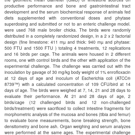
productive performance and bone and gastrointestinal tract
development and the serum biochemical response of animals fed
diets supplemented with conventional doses and phytase
superdosing and submitted or not to an enteric challenge model.
were used 768 male broiler chicks. The birds were randomly
distributed in a completely randomized design, in a 2 x 2 factorial
design (fine limestone: 411 mµ and thick: 940 mµ and phytase:
500 FTU and 1500 FTU ) totaling 4 treatments, 12 replications
and 16 birds per cage. The animals were housed in 2 different
rooms, one with control birds and the other with application of the
experimental challenge. The challenge was carried out with the
inoculation by gavage of 30 mg/kg body weight of 1% enrofloxacin
at 12 days of age and inoculum of Escherichia coli (ATCC®
8739™) with a calculated concentration of 109 CFU/bird at 14
days of age. The birds were weighed at 7, 14, 21 and 28 days to
evaluate their performance. At 21 and 28 days of age, 2
birds/cage (12 challenged birds and 12 non-challenged
birds/treatment) were sacrificed to collect intestine fragments for
morphometric analysis of the mucosa and bones (tibia and femur)
to evaluate bone measurements, bone breaking strength, bone
densitometry and bone ash. Organ weighing and serum analyzes
were performed at the same ages. The experimental challenge