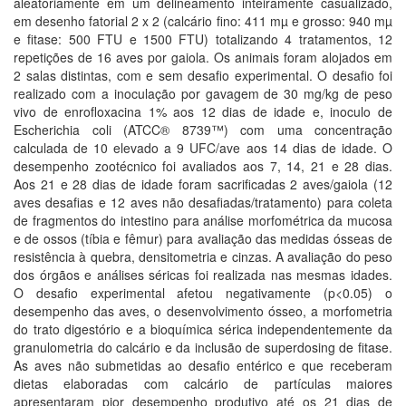
aleatoriamente em um delineamento inteiramente casualizado,
em desenho fatorial 2 x 2 (calcário fino: 411 mµ e grosso: 940 mµ
e fitase: 500 FTU e 1500 FTU) totalizando 4 tratamentos, 12
repetições de 16 aves por gaiola. Os animais foram alojados em
2 salas distintas, com e sem desafio experimental. O desafio foi
realizado com a inoculação por gavagem de 30 mg/kg de peso
vivo de enrofloxacina 1% aos 12 dias de idade e, inoculo de
Escherichia coli (ATCC® 8739™) com uma concentração
calculada de 10 elevado a 9 UFC/ave aos 14 dias de idade. O
desempenho zootécnico foi avaliados aos 7, 14, 21 e 28 dias.
Aos 21 e 28 dias de idade foram sacrificadas 2 aves/gaiola (12
aves desafias e 12 aves não desafiadas/tratamento) para coleta
de fragmentos do intestino para análise morfométrica da mucosa
e de ossos (tíbia e fêmur) para avaliação das medidas ósseas de
resistência à quebra, densitometria e cinzas. A avaliação do peso
dos órgãos e análises séricas foi realizada nas mesmas idades.
O desafio experimental afetou negativamente (p<0.05) o
desempenho das aves, o desenvolvimento ósseo, a morfometria
do trato digestório e a bioquímica sérica independentemente da
granulometria do calcário e da inclusão de superdosing de fitase.
As aves não submetidas ao desafio entérico e que receberam
dietas elaboradas com calcário de partículas maiores
apresentaram pior desempenho produtivo até os 21 dias de