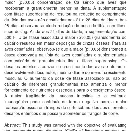
maior (p<0,05) concentração de Ca sérico que aves que
receberam a granulometria menor na dieta. A suplementação
com fitase superdosing de resultou na redução no comprimento
da tíbia das aves não desafiadas aos 21 e 28 dias de idade. Aos
28 dias, observou-se ainda redução do peso da tíbia com fitase
superdosing. Ainda aos 21 dias de idade, a suplementação com
500 FTU de fitase associada a maior (p<0,05) granulometria do
calcário resultou em maior deposição de cinzas ósseas. Para as
aves desafiadas, observou-se que a maior (p<0,05) densitometria
óssea observada na tíbia de aves desafiadas e suplementadas
com calcário de granulometria fina e fitase superdosing. Os
desafios entéricos reduzem o crescimento das aves e afetam o
desenvolvimento locomotor, mesmo diante do menor crescimento
muscular. O aumento da dose de fitase associado ou não ao
calcário de diferentes granulometrias não ameniza o menor
fornecimento de nutrientes essenciais para o crescimento ósseo.
A maior fragilidade da mucosa intestinal e o estímulo
imunogênico pode contribuir de forma negativa para a maior
reabsorção óssea em frangos de corte submetidos aos diferentes
desafios entéricos que possam acometer os frangos de corte.
Abstract: This study was carried with the objective of evaluating
the geometric mean diameter (GMD) of limestone sources on