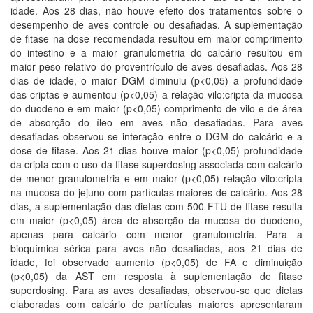
idade. Aos 28 dias, não houve efeito dos tratamentos sobre o
desempenho de aves controle ou desafiadas. A suplementação
de fitase na dose recomendada resultou em maior comprimento
do intestino e a maior granulometria do calcário resultou em
maior peso relativo do proventrículo de aves desafiadas. Aos 28
dias de idade, o maior DGM diminuiu (p<0,05) a profundidade
das criptas e aumentou (p<0,05) a relação vilo:cripta da mucosa
do duodeno e em maior (p<0,05) comprimento de vilo e de área
de absorção do íleo em aves não desafiadas. Para aves
desafiadas observou-se interação entre o DGM do calcário e a
dose de fitase. Aos 21 dias houve maior (p<0,05) profundidade
da cripta com o uso da fitase superdosing associada com calcário
de menor granulometria e em maior (p<0,05) relação vilo:cripta
na mucosa do jejuno com partículas maiores de calcário. Aos 28
dias, a suplementação das dietas com 500 FTU de fitase resulta
em maior (p<0,05) área de absorção da mucosa do duodeno,
apenas para calcário com menor granulometria. Para a
bioquímica sérica para aves não desafiadas, aos 21 dias de
idade, foi observado aumento (p<0,05) de FA e diminuição
(p<0,05) da AST em resposta à suplementação de fitase
superdosing. Para as aves desafiadas, observou-se que dietas
elaboradas com calcário de partículas maiores apresentaram