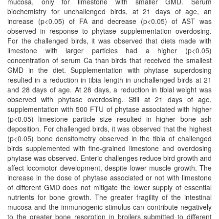
mucosa, only for limestone with smaller GMD. Serum
biochemistry for unchallenged birds, at 21 days of age, an
increase (p<0.05) of FA and decrease (p<0.05) of AST was
observed in response to phytase supplementation overdosing.
For the challenged birds, it was observed that diets made with
limestone with larger particles had a higher (p<0.05)
concentration of serum Ca than birds that received the smallest
GMD in the diet. Supplementation with phytase superdosing
resulted in a reduction in tibia length in unchallenged birds at 21
and 28 days of age. At 28 days, a reduction in tibial weight was
observed with phytase overdosing. Still at 21 days of age,
supplementation with 500 FTU of phytase associated with higher
(p<0.05) limestone particle size resulted in higher bone ash
deposition. For challenged birds, it was observed that the highest
(p<0.05) bone densitometry observed in the tibia of challenged
birds supplemented with fine-grained limestone and overdosing
phytase was observed. Enteric challenges reduce bird growth and
affect locomotor development, despite lower muscle growth. The
increase in the dose of phytase associated or not with limestone
of different GMD does not mitigate the lower supply of essential
nutrients for bone growth. The greater fragility of the intestinal
mucosa and the immunogenic stimulus can contribute negatively
to the greater bone resorption in broilers submitted to different