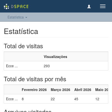
Toggl
navig
Estatística
Estatística
Total de visitas
Visualizações
Ecce ...
293
Total de visitas por mês
Fevereiro 2026
Março 2026
Abril 2026
Maio 202
Ecce ...
8
22
45
12
Arquivos visitados