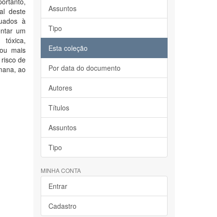
ortanto,
Assuntos
al deste
quados à
Tipo
entar um
 tóxica,
Esta coleção
 ou mais
risco de
Por data do documento
mana, ao
Autores
Títulos
Assuntos
Tipo
MINHA CONTA
Entrar
Cadastro