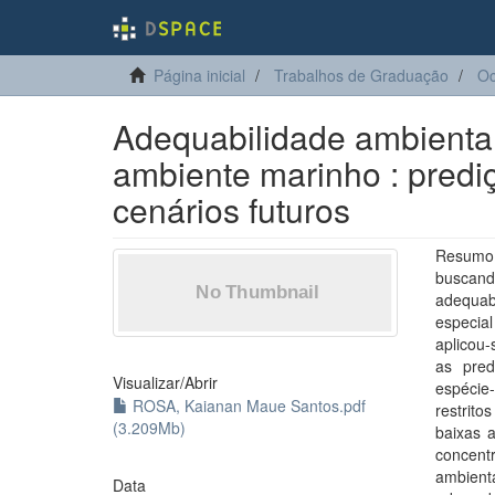
Página inicial
Trabalhos de Graduação
Oc
Adequabilidade ambienta
ambiente marinho : predi
cenários futuros
Resumo :
buscand
adequab
especial
aplicou-
as pred
Visualizar/
Abrir
espécie-
ROSA, Kaianan Maue Santos.pdf
restrito
(3.209Mb)
baixas 
concent
ambien
Data