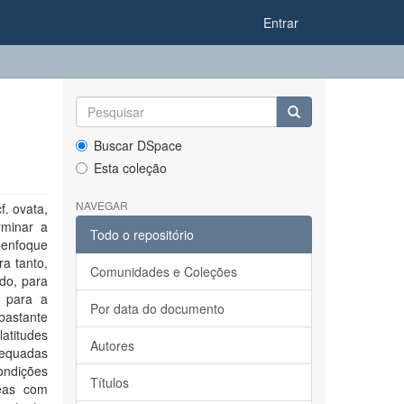
Entrar
Buscar DSpace
Esta coleção
NAVEGAR
f. ovata,
rminar a
Todo o repositório
 enfoque
ra tanto,
Comunidades e Coleções
do, para
a para a
Por data do documento
bastante
latitudes
Autores
dequadas
ondições
Títulos
eas com