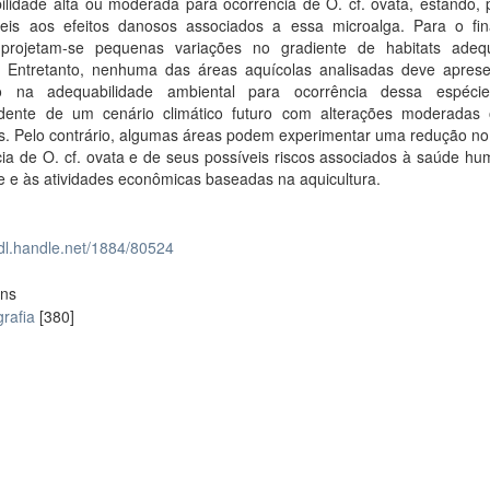
lidade alta ou moderada para ocorrência de O. cf. ovata, estando, p
veis aos efeitos danosos associados a essa microalga. Para o fin
 projetam-se pequenas variações no gradiente de habitats ade
. Entretanto, nenhuma das áreas aquícolas analisadas deve apres
 na adequabilidade ambiental para ocorrência dessa espécie
dente de um cenário climático futuro com alterações moderadas
s. Pelo contrário, algumas áreas podem experimentar uma redução no 
ia de O. cf. ovata e de seus possíveis riscos associados à saúde hu
e e às atividades econômicas baseadas na aquicultura.
hdl.handle.net/1884/80524
ons
rafia
[380]