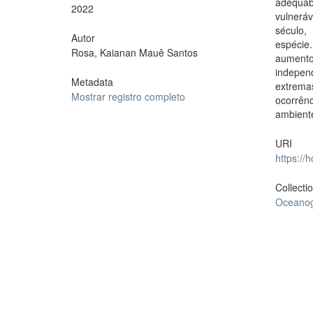
adequabi
2022
vulnerá
século,
Autor
espécie
Rosa, Kaianan Mauê Santos
aumento
indepen
Metadata
extrema
Mostrar registro completo
ocorrênc
ambient
URI
https://
Collecti
Oceanog