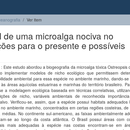
eanografia
Ver item
l de uma microalga nociva no
ções para o presente e possíveis
 Este estudo abordou a biogeografia da microalga tóxica Ostreopsis c
o implementar modelos de nicho ecológico que permitissem dete
ilidade ambiental para essa espécie no ambiente marinho, dando-se
 às áreas aquícolas estuarinas e marinhas do território brasileiro. Pa
se a modelagem ecológica baseada em técnicas correlativas, utilizan
ições de nicho, variáveis ambientais de reconhecida importânci
alvo. Verificou-se, assim, que a espécie possui habitats adequados 
s no ambiente marinho, concentrados em certas regiões costeiras, de 
a médias. No continente sul-americano, as faixas ambientalmente a
ram-se ao longo da costa atlântica. O Brasil possui áreas com c
tais mais adequadas à espécie nas costas encontram-se em ár