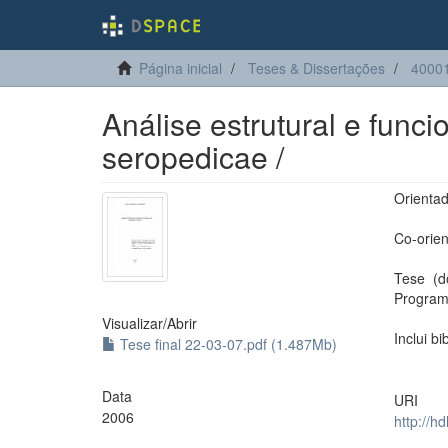
Página inicial
Teses & Dissertações
40001
Análise estrutural e func
seropedicae /
Orienta
Co-orien
Tese (d
Program
Visualizar/
Abrir
Inclui bi
Tese final 22-03-07.pdf (1.487Mb)
Data
URI
2006
http://h