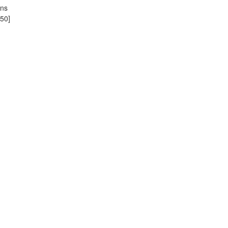
ons
50]