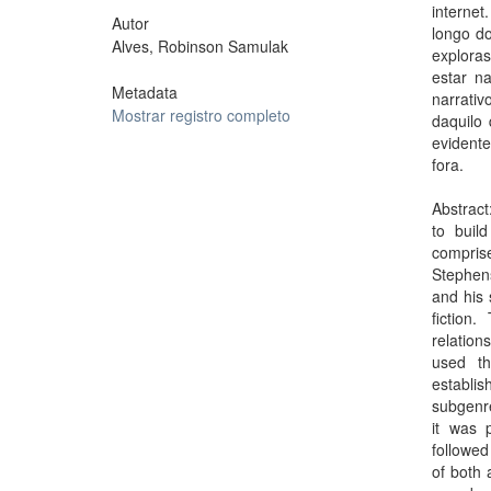
interne
Autor
longo d
Alves, Robinson Samulak
explora
estar n
Metadata
narrativ
Mostrar registro completo
daquilo
evident
fora.
Abstract
to buil
compris
Stephens
and his 
fiction
relation
used th
establi
subgenre
it was 
followed
of both 