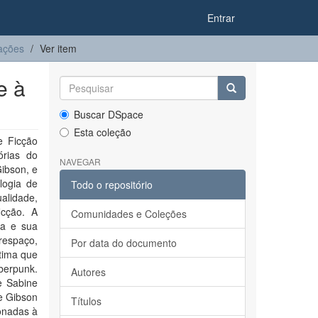
Entrar
ações
Ver item
e à
Buscar DSpace
Esta coleção
e Ficção
órias do
NAVEGAR
ibson, e
logia de
Todo o repositório
alidade,
icção. A
Comunidades e Coleções
ca e sua
respaço,
Por data do documento
tima que
berpunk.
Autores
e Sabine
de Gibson
Títulos
onadas à