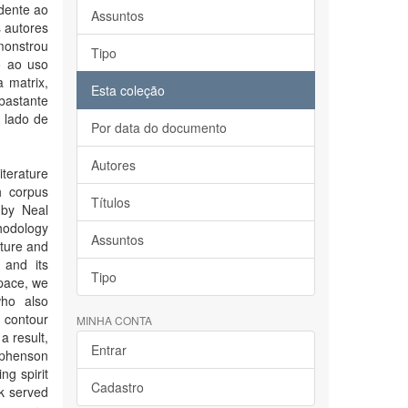
dente ao
Assuntos
 autores
monstrou
Tipo
o ao uso
 matrix,
Esta coleção
bastante
 lado de
Por data do documento
Autores
iterature
h corpus
Títulos
 by Neal
thodology
Assuntos
ature and
 and its
Tipo
space, we
who also
 contour
MINHA CONTA
a result,
Entrar
ephenson
ng spirit
Cadastro
rk served