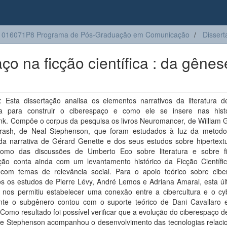
1016071P8 Programa de Pós-Graduação em Comunicação
Dissert
ço na ficção científica : da gênes
 Esta dissertação analisa os elementos narrativos da literatura d
ica para construir o ciberespaço e como ele se insere nas hist
nk. Compõe o corpus da pesquisa os livros Neuromancer, de William G
ash, de Neal Stephenson, que foram estudados à luz da metodo
 da narrativa de Gérard Genette e dos seus estudos sobre hipertextu
omo das discussões de Umberto Eco sobre literatura e sobre f
ação conta ainda com um levantamento histórico da Ficção Científi
 com temas de relevância social. Para o apoio teórico sobre cibe
os os estudos de Pierre Lévy, André Lemos e Adriana Amaral, esta úl
nos permitiu estabelecer uma conexão entre a cibercultura e o cy
nte o subgênero contou com o suporte teórico de Dani Cavallaro 
Como resultado foi possível verificar que a evolução do ciberespaço 
de Stephenson acompanhou o desenvolvimento das tecnologias relaci