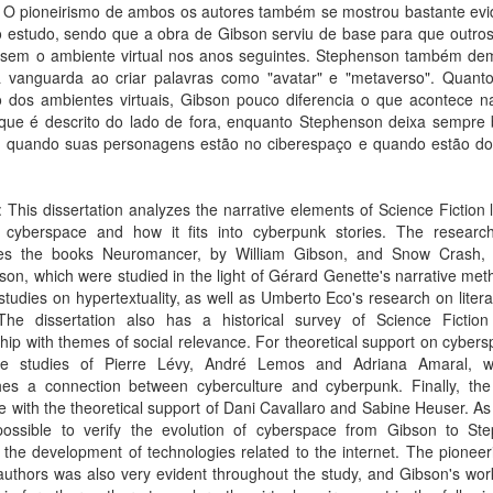
t. O pioneirismo de ambos os autores também se mostrou bastante evi
o estudo, sendo que a obra de Gibson serviu de base para que outros
ssem o ambiente virtual nos anos seguintes. Stephenson também de
a vanguarda ao criar palavras como "avatar" e "metaverso". Quant
o dos ambientes virtuais, Gibson pouco diferencia o que acontece na
 que é descrito do lado de fora, enquanto Stephenson deixa sempre 
e quando suas personagens estão no ciberespaço e quando estão do
: This dissertation analyzes the narrative elements of Science Fiction l
d cyberspace and how it fits into cyberpunk stories. The researc
es the books Neuromancer, by William Gibson, and Snow Crash,
on, which were studied in the light of Gérard Genette's narrative me
studies on hypertextuality, as well as Umberto Eco's research on liter
. The dissertation also has a historical survey of Science Fiction
ship with themes of social relevance. For theoretical support on cyber
e studies of Pierre Lévy, André Lemos and Adriana Amaral, 
shes a connection between cyberculture and cyberpunk. Finally, the
 with the theoretical support of Dani Cavallaro and Sabine Heuser. As 
possible to verify the evolution of cyberspace from Gibson to St
 the development of technologies related to the internet. The pioneeri
authors was also very evident throughout the study, and Gibson's wo