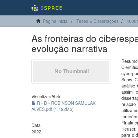
Página inicial
Teses & Dissertações
4000
As fronteiras do ciberespa
evolução narrativa
Resumo:
Científ
cyberpu
Snow Cr
análise
assim c
Visualizar/
Abrir
dissert
R - D - ROBINSON SAMULAK
relação
ALVES.pdf (1.492Mb)
utilizam
também 
Finalme
Data
Heuser. 
2022
para o 