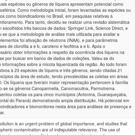
quais espécies ou gêneros de líquens apresentam potencial como
osférica. Como metodologia inicial, foram levantadas as espécies ou
dos como bioindicadores no Brasil, em pesquisas relativas à
itoramento. Para tanto, decidiu-se realizar uma revisão sistemática
am escolhidos três bancos de dados: Springer Link, Science Direct, e
se que a metodologia de análise mais utilizada para avaliar a
elementos foi ativação de nêutrons (INAA), e para parâmetros
ses de clorofila a e b, caroteno e feofitina a e b. Após o
ssário obter informações a respeito da ocorrência dos líquens na
se por buscar em banco de dados de coleções. Valeu-se do
u informações sobre a micota liquenizada da região. Ao todo foram
ativos à 23 espécies de líquens e três gêneros, sendo citadas 21
nicípios da área de estudo, tendo prevalecidas as coletas em áreas
. Os líquens que tiveram maior representação pertencem à família
o-se os gêneros Canoparmelia, Canomaculina, Parmotrema.
entou coletas os para cinco municípios (Antonina, Guaraqueçaba,
ntal do Paraná) demonstrando ampla distribuição. Há potencial em
bioindicadores e biomonitores nesta área para análises de presença e
ar.
ollution is an urgent problem of global importance, and studies that
spheric contamination are of indisputable relevance. The use of