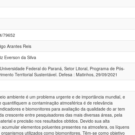
84/79652
rigo Arantes Reis
uiz Everson da Silva
 Universidade Federal do Paraná, Setor Litoral, Programa de Pós-
ento Territorial Sustentável. Defesa : Matinhos, 29/09/2021
eio ambiente é um problema urgente e de importância mundial, e
e quantifiquem a contaminação atmosférica é de relevância
oindicadores e biomonitores para avaliação da qualidade do ar tem
 crescente entre pesquisadores das mais diversas áreas, pela
aterial e precisão nos resultados obtidos. Devido sua alta
 acumular elementos poluentes presentes na atmosfera, os líquens
is organismos utilizados como biomonitores. Têm-se como objetivo