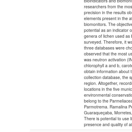
bioindicators and biomon
researchers from the most
precision in the results o
elements present in the 
biomonitors. The objective
potential as an indicator 
genera of lichen used as b
surveyed. Therefore, it wa
three databases were chos
observed that the most u
was neutron activation (I
chlorophyll a and b, caro
obtain information about 
collection database, the 
region. Altogether, recor
locations in the five munic
environmental conservatio
belong to the Parmeliace
Parmotrema. Ramalina Peru
Guaraqueçaba, Morretes, 
There is potential to use 
presence and quality of air