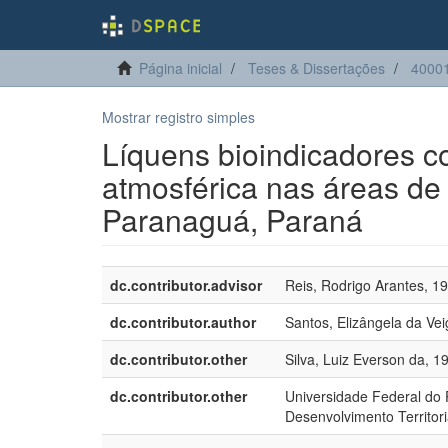
Página inicial
Teses & Dissertações
40001
Mostrar registro simples
Líquens bioindicadores c
atmosférica nas áreas de i
Paranaguá, Paraná
dc.contributor.advisor
Reis, Rodrigo Arantes, 1
dc.contributor.author
Santos, Elizângela da Vei
dc.contributor.other
Silva, Luiz Everson da, 1
dc.contributor.other
Universidade Federal do
Desenvolvimento Territori