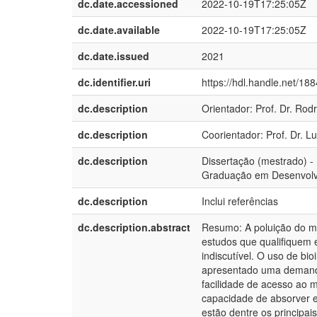
dc.date.accessioned
2022-10-19T17:25:05Z
dc.date.available
2022-10-19T17:25:05Z
dc.date.issued
2021
dc.identifier.uri
https://hdl.handle.net/18
dc.description
Orientador: Prof. Dr. Rod
dc.description
Coorientador: Prof. Dr. L
dc.description
Dissertação (mestrado) -
Graduação em Desenvolvim
dc.description
Inclui referências
dc.description.abstract
Resumo: A poluição do m
estudos que qualifiquem 
indiscutível. O uso de bi
apresentado uma demanda
facilidade de acesso ao m
capacidade de absorver e
estão dentre os principa