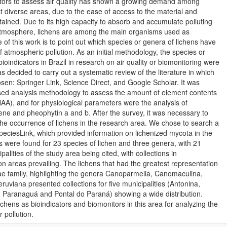
itors to assess air quality has shown a growing demand among
 diverse areas, due to the ease of access to the material and
btained. Due to its high capacity to absorb and accumulate polluting
atmosphere, lichens are among the main organisms used as
 of this work is to point out which species or genera of lichens have
of atmospheric pollution. As an initial methodology, the species or
ioindicators in Brazil in research on air quality or biomonitoring were
s decided to carry out a systematic review of the literature in which
en: Springer Link, Science Direct, and Google Scholar. It was
sed analysis methodology to assess the amount of element contents
NAA), and for physiological parameters were the analysis of
tene and pheophytin a and b. After the survey, it was necessary to
the occurrence of lichens in the research area. We chose to search a
speciesLink, which provided information on lichenized mycota in the
ds were found for 23 species of lichen and three genera, with 21
ipalities of the study area being cited, with collections in
n areas prevailing. The lichens that had the greatest representation
ae family, highlighting the genera Canoparmelia, Canomaculina,
viana presented collections for five municipalities (Antonina,
Paranaguá and Pontal do Paraná) showing a wide distribution.
lichens as bioindicators and biomonitors in this area for analyzing the
 pollution.