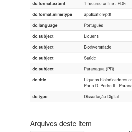
dc.format.extent
1 recurso online : PDF.
dc.format.mimetype
application/pdf
dc.language
Português
dc.subject
Liquens
dc.subject
Biodiversidade
dc.subject
Saúde
dc.subject
Paranagua (PR)
dc.title
Líquens bioindicadores co
Porto D. Pedro II - Para
dc.type
Dissertação Digital
Arquivos deste item