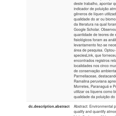
deste trabalho, apontar 
indicador de poluição atm
gêneros de líquen utiliza
qualidade do ar ou biomon
da literatura na qual for
Google Scholar. Observou-
quantidade de teores de 
fisiológicos foram as análi
levantamento fez-se nece
área de pesquisa. Optou-
speciesLink, que fornece
encontrados registros rel
localidades nos cinco mu
de conservação ambiental
Parmeliaceae, destacand
Ramalina peruviana apres
Morretes, Paranaguá e Po
utilizar os líquens como 
qualidade da poluição do 
dc.description.abstract
Abstract: Environmental p
qualify and quantify atmo