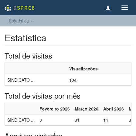
Toggl
navig
Estatística
Estatística
Total de visitas
Visualizações
SINDICATO ...
104
Total de visitas por mês
Fevereiro 2026
Março 2026
Abril 2026
Mai
SINDICATO ...
3
31
14
3
Arquivos visitados