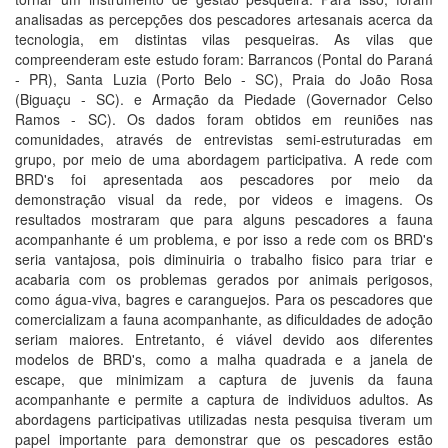
analisadas as percepções dos pescadores artesanais acerca da
tecnologia, em distintas vilas pesqueiras. As vilas que
compreenderam este estudo foram: Barrancos (Pontal do Paraná
- PR), Santa Luzia (Porto Belo - SC), Praia do João Rosa
(Biguaçu - SC). e Armação da Piedade (Governador Celso
Ramos - SC). Os dados foram obtidos em reuniões nas
comunidades, através de entrevistas semi-estruturadas em
grupo, por meio de uma abordagem participativa. A rede com
BRD's foi apresentada aos pescadores por meio da
demonstração visual da rede, por videos e imagens. Os
resultados mostraram que para alguns pescadores a fauna
acompanhante é um problema, e por isso a rede com os BRD's
seria vantajosa, pois diminuiria o trabalho fisico para triar e
acabaria com os problemas gerados por animais perigosos,
como água-viva, bagres e caranguejos. Para os pescadores que
comercializam a fauna acompanhante, as dificuldades de adoção
seriam maiores. Entretanto, é viável devido aos diferentes
modelos de BRD's, como a malha quadrada e a janela de
escape, que minimizam a captura de juvenis da fauna
acompanhante e permite a captura de individuos adultos. As
abordagens participativas utilizadas nesta pesquisa tiveram um
papel importante para demonstrar que os pescadores estão