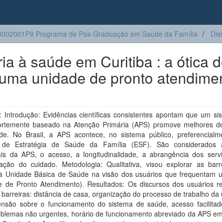
002001P9 Programa de Pós-Graduação em Saúde da Família
Dis
a à saúde em Curitiba : a ótica 
 uma unidade de pronto atendime
 Introdução: Evidências científicas consistentes apontam que um si
ortemente baseado na Atenção Primária (APS) promove melhores d
e. No Brasil, a APS acontece, no sistema público, preferencialm
de Estratégia de Saúde da Família (ESF). São considerados a
ais da APS, o acesso, a longitudinalidade, a abrangência dos serv
ação do cuidado. Metodologia: Qualitativa, visou explorar as barr
à Unidade Básica de Saúde na visão dos usuários que frequentam
e de Pronto Atendimento). Resultados: Os discursos dos usuários r
 barreiras: distância de casa, organização do processo de trabalho da
nsão sobre o funcionamento do sistema de saúde, acesso facilita
oblemas não urgentes, horário de funcionamento abreviado da APS em