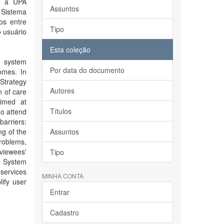
ue a UPA
Assuntos
 Sistema
os entre
Tipo
o usuário
Esta coleção
th system
Por data do documento
omes. In
 Strategy
Autores
n of care
aimed at
Títulos
ho attend
arriers:
ng of the
Assuntos
problems,
viewees'
Tipo
c System
services
MINHA CONTA
ify user
Entrar
Cadastro