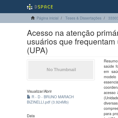
Página inicial
Teses & Dissertações
33303
Acesso na atenção primári
usuários que frequentam
(UPA)
Resumo:
saúde f
em saúd
modelo 
essenci
coorden
Visualizar/
Abrir
acesso 
R - D - BRUNO MARACH
(Unidad
BIZINELLI.pdf (3.924Mb)
diversas
compree
para pr
Data