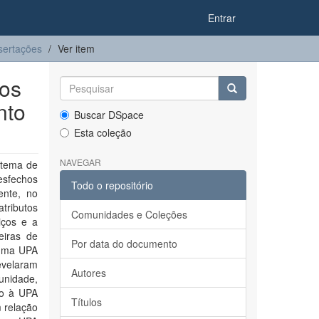
Entrar
sertações
Ver item
dos
nto
Buscar DSpace
Esta coleção
NAVEGAR
stema de
esfechos
Todo o repositório
ente, no
tributos
Comunidades e Coleções
iços e a
eiras de
Por data do documento
 uma UPA
evelaram
Autores
 unidade,
do à UPA
Títulos
 relação