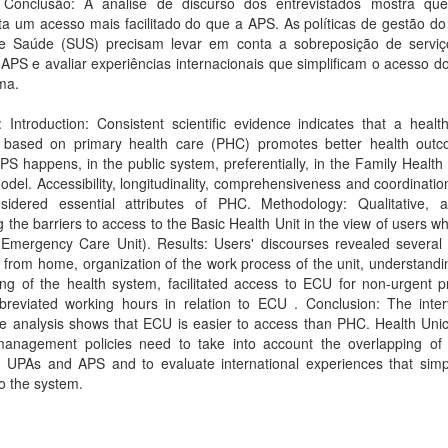
Conclusão: A análise de discurso dos entrevistados mostra q
a um acesso mais facilitado do que a APS. As políticas de gestão do
e Saúde (SUS) precisam levar em conta a sobreposição de serviç
APS e avaliar experiências internacionais que simplificam o acesso d
ma.
: Introduction: Consistent scientific evidence indicates that a heal
y based on primary health care (PHC) promotes better health outc
APS happens, in the public system, preferentially, in the Family Health
del. Accessibility, longitudinality, comprehensiveness and coordinatio
sidered essential attributes of PHC. Methodology: Qualitative, 
g the barriers to access to the Basic Health Unit in the view of users w
Emergency Care Unit). Results: Users' discourses revealed several b
 from home, organization of the work process of the unit, understandi
ing of the health system, facilitated access to ECU for non-urgent 
reviated working hours in relation to ECU . Conclusion: The inter
se analysis shows that ECU is easier to access than PHC. Health Uni
anagement policies need to take into account the overlapping of 
 UPAs and APS and to evaluate international experiences that simpl
o the system.