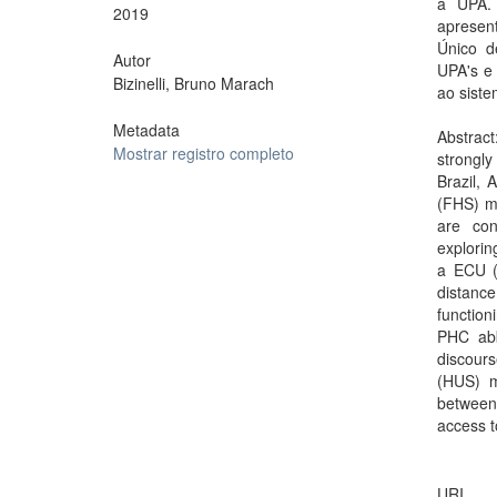
à UPA. 
2019
apresent
Único d
Autor
UPA's e 
Bizinelli, Bruno Marach
ao siste
Metadata
Abstract
Mostrar registro completo
strongl
Brazil, 
(FHS) mo
are con
explorin
a ECU (
distance
function
PHC abb
discour
(HUS) m
between
access t
URI