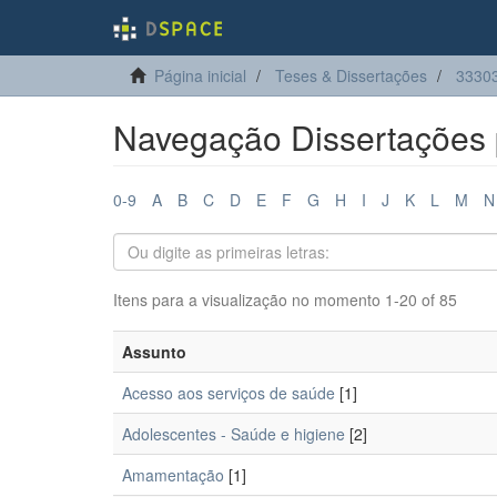
Página inicial
Teses & Dissertações
33303
Navegação Dissertações 
0-9
A
B
C
D
E
F
G
H
I
J
K
L
M
N
Itens para a visualização no momento 1-20 of 85
Assunto
Acesso aos serviços de saúde
[1]
Adolescentes - Saúde e higiene
[2]
Amamentação
[1]