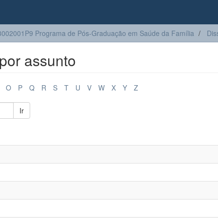
002001P9 Programa de Pós-Graduação em Saúde da Família
Dis
por assunto
O
P
Q
R
S
T
U
V
W
X
Y
Z
Ir