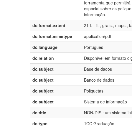
ferramenta que permitirá
espacial sobre os polique
informação.
dc.format.extent
21 f. : il. , grafs., maps., t
dc.format.mimetype
application/pdf
dc.language
Português
dc.relation
Disponível em formato dig
dc.subject
Base de dados
dc.subject
Banco de dados
dc.subject
Poliquetas
dc.subject
Sistema de informação
dc.title
NON-DIS : um sistema int
dc.type
TCC Graduação