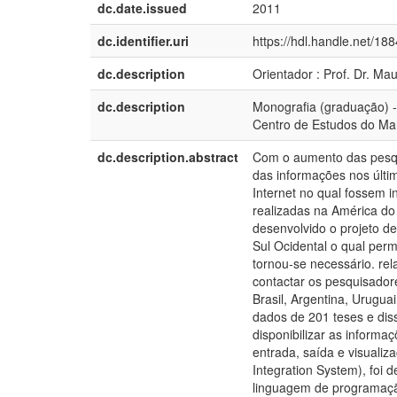
dc.date.issued
2011
dc.identifier.uri
https://hdl.handle.net/18
dc.description
Orientador : Prof. Dr. M
dc.description
Monografia (graduação) -
Centro de Estudos do Ma
dc.description.abstract
Com o aumento das pesqu
das informações nos últi
Internet no qual fossem i
realizadas na América do 
desenvolvido o projeto d
Sul Ocidental o qual perm
tornou-se necessário. rel
contactar os pesquisador
Brasil, Argentina, Urugua
dados de 201 teses e diss
disponibilizar as informa
entrada, saída e visuali
Integration System), foi 
linguagem de programaç