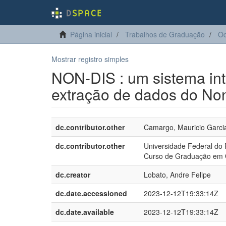
Página inicial
Trabalhos de Graduação
Oc
Mostrar registro simples
NON-DIS : um sistema int
extração de dados do No
dc.contributor.other
Camargo, Mauricio Garci
dc.contributor.other
Universidade Federal do
Curso de Graduação em 
dc.creator
Lobato, Andre Felipe
dc.date.accessioned
2023-12-12T19:33:14Z
dc.date.available
2023-12-12T19:33:14Z