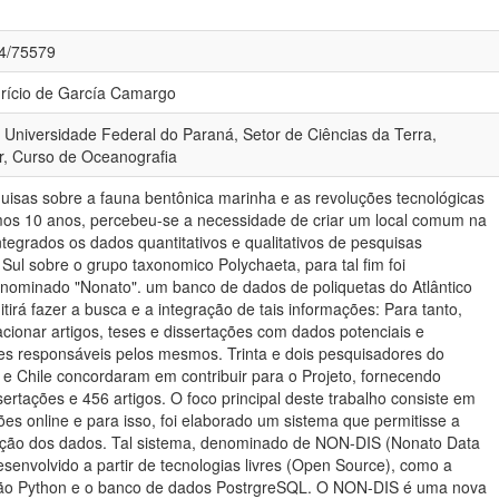
84/75579
aurício de García Camargo
 Universidade Federal do Paraná, Setor de Ciências da Terra,
r, Curso de Oceanografia
isas sobre a fauna bentônica marinha e as revoluções tecnológicas
mos 10 anos, percebeu-se a necessidade de criar um local comum na
ntegrados os dados quantitativos e qualitativos de pesquisas
Sul sobre o grupo taxonomico Polychaeta, para tal fim foi
enominado "Nonato". um banco de dados de poliquetas do Atlântico
itirá fazer a busca e a integração de tais informações: Para tanto,
acionar artigos, teses e dissertações com dados potenciais e
es responsáveis pelos mesmos. Trinta e dois pesquisadores do
i e Chile concordaram em contribuir para o Projeto, fornecendo
ertações e 456 artigos. O foco principal deste trabalho consiste em
ções online e para isso, foi elaborado um sistema que permitisse a
zação dos dados. Tal sistema, denominado de NON-DIS (Nonato Data
desenvolvido a partir de tecnologias livres (Open Source), como a
ão Python e o banco de dados PostrgreSQL. O NON-DIS é uma nova