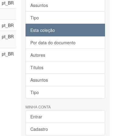
pt_BR
Assuntos
Tipo
pt_BR
Esta coleção
pt_BR
Por data do documento
pt_BR
Autores
Títulos
Assuntos
Tipo
MINHA CONTA
Entrar
Cadastro